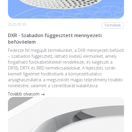
2025.09.30.
Termékek
DXR - Szabadon függesztett mennyezeti
befúvóelem
Fedezze fel megújult termékünket, a DXR mennyezeti befúvót
– szabadon függesztett, látható kivitelű elemünket, amely
forgatható fúvókabetétekkel rendelkezik, és kiegészíti a
DRT(I), DRTX és BRD termékcsaládokat. A fejlesztés során
kiemelt figyelmet fordítottunk a környezettudatos
anyaghasználatra, a megszokott magas teljesítmény további
növelésére, valamint a szerelőbarát kialakításra.
Tovább olvasom →