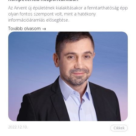
Az Airvent új épületének kialakításakor a fenntarthatóság épp
olyan fontos szempont volt, mint a hatékony
információáramlás elősegítése.
Tovább olvasom →
2022.12.10.
Cikkek