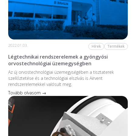
2022.01.03.
Hírek
Termékek
Légtechnikai rendszerelemek a gyöngyösi
orvostechnológiai üzemegységben
Az új orvostechnológiai üzem­egységében a tiszta­terek
szellőztetése és a technológiai elszívás is Airvent
rendszerelemekkel valósult meg.
Tovább olvasom →