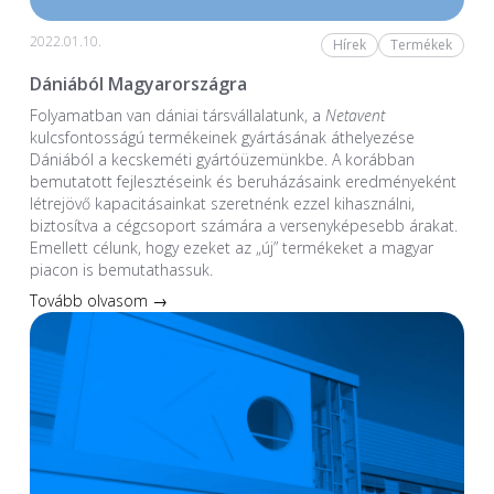
2022.01.10.
Hírek
Termékek
Dániából Magyarországra
Folyamatban van dániai társvállalatunk, a
Netavent
kulcsfontosságú termékeinek gyártásának áthelyezése
Dániából a kecskeméti gyártóüzemünkbe. A korábban
bemutatott fejlesztéseink és beruházásaink eredményeként
létrejövő kapacitásainkat szeretnénk ezzel kihasználni,
biztosítva a cégcsoport számára a versenyképesebb árakat.
Emellett célunk, hogy ezeket az „új” termékeket a magyar
piacon is bemutathassuk.
Tovább olvasom →