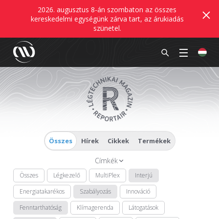
2026. augusztus 8-án szombaton az összes
kereskedelmi egységünk zárva tart, az árukiadás
szünetel.
Összes
Hírek
Cikkek
Termékek
Címkék
Összes
Légkezelő
MultiPlex
Interjú
Energiatakarékos
Szabályozás
Innováció
Fenntarthatóság
Klímagerenda
Látogatások