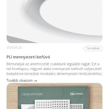
2025.05.23.
Termékek
PLI mennyezeti befúvó
Bemutatjuk az anemosztát családunk legújabb tagját. Ezt a
teli frontlapos, négyzet alakú mennyezeti befúvót süllyesztett
beépítésre terveztük moduláris álmennyezeti rendszerekhez.
Tovább olvasom →