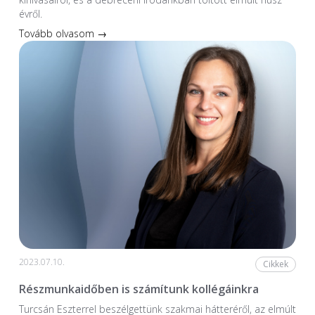
évről.
Tovább olvasom →
2023.07.10.
Cikkek
Részmunkaidőben is számítunk kollégáinkra
Turcsán Eszterrel beszélgettünk szakmai hátteréről, az elmúlt