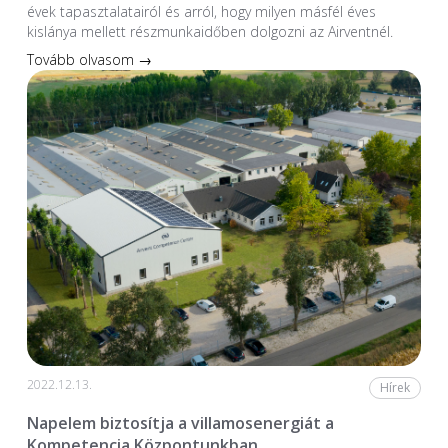
évek tapasztalatairól és arról, hogy milyen másfél éves
kislánya mellett részmunkaidőben dolgozni az Airventnél.
Tovább olvasom →
2022.12.13.
Hírek
Napelem biztosítja a villamosenergiát a
Kompetencia Központunkban