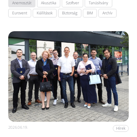
Anemosztát
Akusztika
Szoftver
Tanúsítvány
Eurovent
Kiállítások
Biztonság
BIM
Archív
2026.06.19.
Hírek