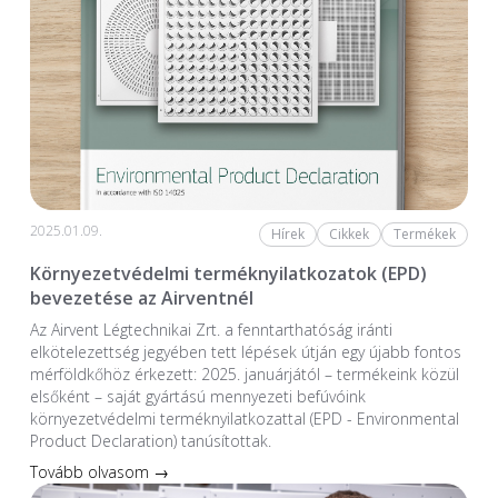
2025.01.09.
Hírek
Cikkek
Termékek
Környezetvédelmi terméknyilatkozatok (EPD)
bevezetése az Airventnél
Az Airvent Légtechnikai Zrt. a fenntarthatóság iránti
elkötelezettség jegyében tett lépések útján egy újabb fontos
mérföldkőhöz érkezett: 2025. januárjától – termékeink közül
elsőként – saját gyártású mennyezeti befúvóink
környezetvédelmi terméknyilatkozattal (EPD - Environmental
Product Declaration) tanúsítottak.
Tovább olvasom →