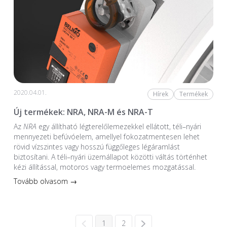
2020.04.01.
Hírek
Termékek
Új termékek: NRA, NRA-M és NRA-T
Az
NRA
egy állítható légterelőlemezekkel ellátott, téli–nyári
mennyezeti befúvóelem, amellyel fokozatmentesen lehet
rövid vízszintes vagy hosszú függőleges légáramlást
biztosítani. A téli–nyári üzemállapot közötti váltás történhet
kézi állítással, motoros vagy termoelemes mozgatással.
Tovább olvasom →
1
2