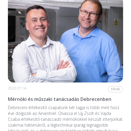
2023.07.14.
Hírek
Mérnöki és műszaki tanácsadás Debrecenben
Debreceni értékesítő csapatunk két tagja is több mint húsz
éve dolgozik az Airventnél. Olvassa el Ujj Zsolt és Vajda
Csaba értékesítő-tanácsadó mérnökökkel készült interjúnkat
szakmai hátterükről, a légtechnikai iparág legnagyobb
kihívásairól, és a debreceni irodánkban töltött elmúlt húsz