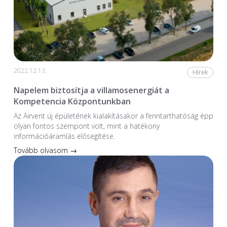
2022.12.13.
Hírek
Napelem biztosítja a villamosenergiát a
Kompetencia Központunkban
Az Airvent új épületének kialakításakor a fenntarthatóság épp
olyan fontos szempont volt, mint a hatékony
információáramlás elősegítése.
Tovább olvasom →