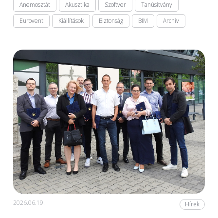
Anemosztát
Akusztika
Szoftver
Tanúsítvány
Eurovent
Kiállítások
Biztonság
BIM
Archív
2026.06.19.
Hírek