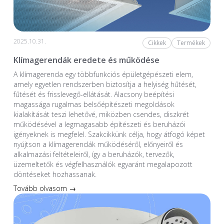
2025.10.31.
Cikkek
Termékek
Klímagerendák eredete és működése
A klímagerenda egy többfunkciós épületgépészeti elem,
amely egyetlen rendszerben biztosítja a helyiség hűtését,
fűtését és frisslevegő-ellátását. Alacsony beépítési
magassága rugalmas belsőépítészeti megoldások
kialakítását teszi lehetővé, miközben csendes, diszkrét
működésével a legmagasabb építészeti és beruházói
igényeknek is megfelel. Szakcikkünk célja, hogy átfogó képet
nyújtson a klímagerendák működéséről, előnyeiről és
alkalmazási feltételeiről, így a beruházók, tervezők,
üzemeltetők és végfelhasználók egyaránt megalapozott
döntéseket hozhassanak.
Tovább olvasom →