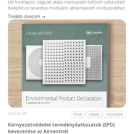
teli frontlapos, négyzet alakú mennyezeti befúvót süllyesztett
beépítésre terveztük moduláris álmennyezeti rendszerekhez.
Tovább olvasom →
2025.01.09.
Hírek
Cikkek
Termékek
Környezetvédelmi terméknyilatkozatok (EPD)
bevezetése az Airventnél