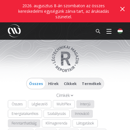
2026. augusztus 8-án szombaton az összes
kereskedelmi egységünk zárva tart, az árukiadás
szünetel.
Összes
Hírek
Cikkek
Termékek
Címkék
Összes
Légkezelő
MultiPlex
Interjú
Energiatakarékos
Szabályozás
Innováció
Fenntarthatóság
Klímagerenda
Látogatások