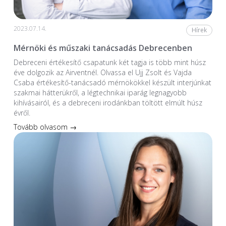
2023.07.14.
Hírek
Mérnöki és műszaki tanácsadás Debrecenben
Debreceni értékesítő csapatunk két tagja is több mint húsz
éve dolgozik az Airventnél. Olvassa el Ujj Zsolt és Vajda
Csaba értékesítő-tanácsadó mérnökökkel készült interjúnkat
szakmai hátterükről, a légtechnikai iparág legnagyobb
kihívásairól, és a debreceni irodánkban töltött elmúlt húsz
évről.
Tovább olvasom →