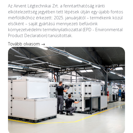
Az Airvent Légtechnikai Zrt. a fenntarthatóság iránti
elkötelezettség jegyében tett lépések útján egy újabb fontos
mérföldkőhöz érkezett: 2025. januárjától – termékeink közül
elsőként – saját gyártású mennyezeti befúvóink
környezetvédelmi terméknyilatkozattal (EPD - Environmental
Product Declaration) tanúsítottak.
Tovább olvasom →