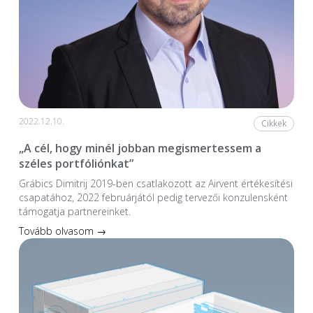
2022.12.10.
Cikkek
„A cél, hogy minél jobban megismertessem a
széles portfóliónkat”
Grábics Dimitrij 2019-ben csatlakozott az Airvent értékesítési
csapatához, 2022 februárjától pedig tervezői konzulensként
támogatja partnereinket.
Tovább olvasom →