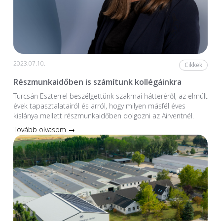
2023.07.10.
Cikkek
Részmunkaidőben is számítunk kollégáinkra
Turcsán Eszterrel beszélgettünk szakmai hátteréről, az elmúlt
évek tapasztalatairól és arról, hogy milyen másfél éves
kislánya mellett részmunkaidőben dolgozni az Airventnél.
Tovább olvasom →