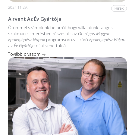
2024.11.29.
Hírek
Airvent Az Év Gyártója
Örömmel számolunk be arról, hogy vállalatunk rangos
szakmai elismerésben részesült: az
Országos Magyar
Épületgépész Napok
programsorozat záró
Épületgépész Bálján
az
Év Gyártója
díjat vehettük át.
Tovább olvasom →