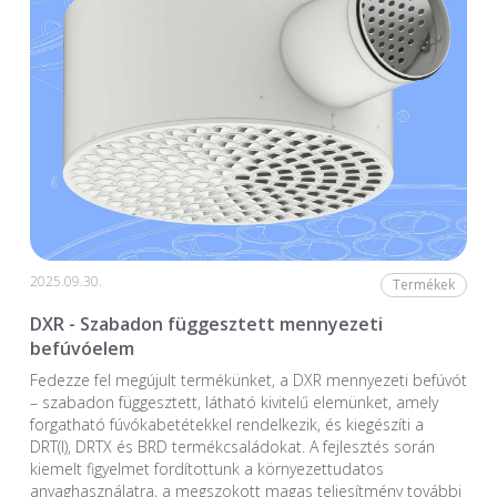
2025.09.30.
Termékek
DXR - Szabadon függesztett mennyezeti
befúvóelem
Fedezze fel megújult termékünket, a DXR mennyezeti befúvót
– szabadon függesztett, látható kivitelű elemünket, amely
forgatható fúvókabetétekkel rendelkezik, és kiegészíti a
DRT(I), DRTX és BRD termékcsaládokat. A fejlesztés során
kiemelt figyelmet fordítottunk a környezettudatos
anyaghasználatra, a megszokott magas teljesítmény további