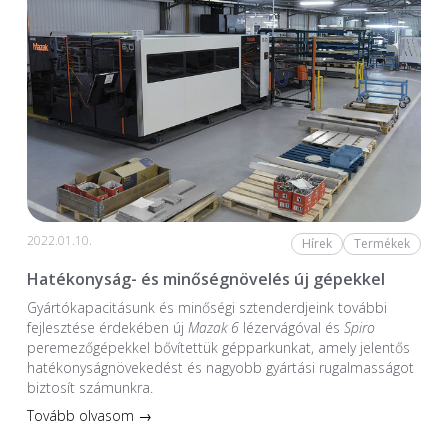
2022.01.10.
Hírek
Termékek
Hatékonyság- és minőségnövelés új gépekkel
Gyártókapacitásunk és minőségi sztenderdjeink további
fejlesztése érdekében új
Mazak 6
lézervágóval és
Spiro
peremezőgépekkel bővítettük gépparkunkat, amely jelentős
hatékonyságnövekedést és nagyobb gyártási rugalmasságot
biztosít számunkra.
Tovább olvasom →