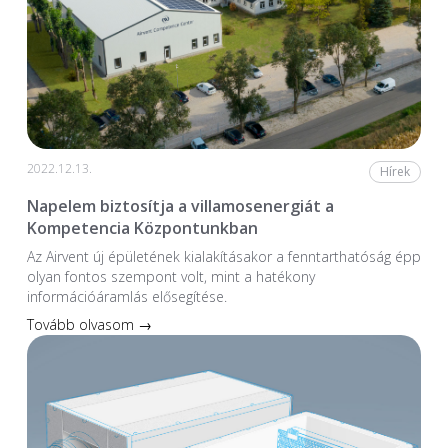
2022.12.13.
Hírek
Napelem biztosítja a villamosenergiát a
Kompetencia Központunkban
Az Airvent új épületének kialakításakor a fenntarthatóság épp
olyan fontos szempont volt, mint a hatékony
információáramlás elősegítése.
Tovább olvasom →