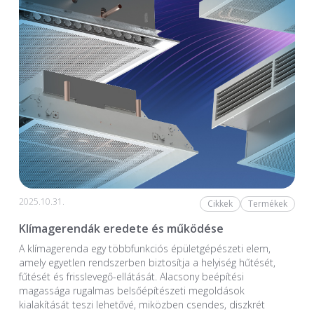
2025.10.31.
Cikkek
Termékek
Klímagerendák eredete és működése
A klímagerenda egy többfunkciós épületgépészeti elem,
amely egyetlen rendszerben biztosítja a helyiség hűtését,
fűtését és frisslevegő-ellátását. Alacsony beépítési
magassága rugalmas belsőépítészeti megoldások
kialakítását teszi lehetővé, miközben csendes, diszkrét