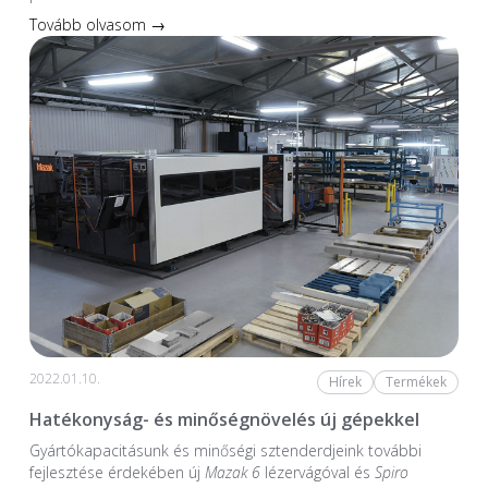
Tovább olvasom →
2022.01.10.
Hírek
Termékek
Hatékonyság- és minőségnövelés új gépekkel
Gyártókapacitásunk és minőségi sztenderdjeink további
fejlesztése érdekében új
Mazak 6
lézervágóval és
Spiro