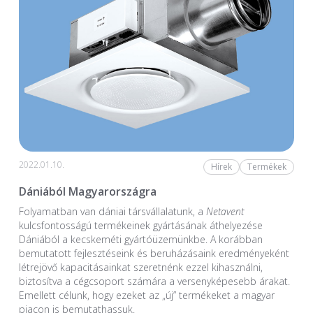
2022.01.10.
Hírek
Termékek
Dániából Magyarországra
Folyamatban van dániai társvállalatunk, a
Netavent
kulcsfontosságú termékeinek gyártásának áthelyezése
Dániából a kecskeméti gyártóüzemünkbe. A korábban
bemutatott fejlesztéseink és beruházásaink eredményeként
létrejövő kapacitásainkat szeretnénk ezzel kihasználni,
biztosítva a cégcsoport számára a versenyképesebb árakat.
Emellett célunk, hogy ezeket az „új” termékeket a magyar
piacon is bemutathassuk.