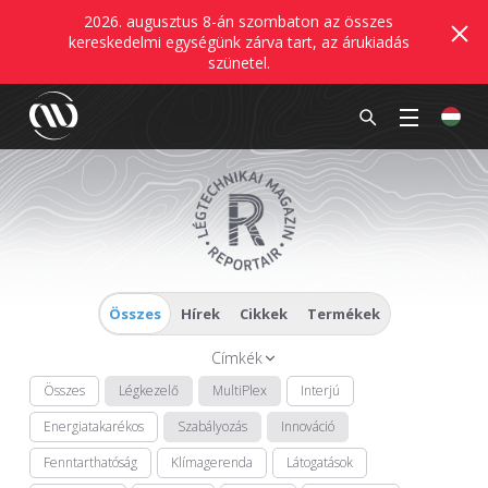
2026. augusztus 8-án szombaton az összes
kereskedelmi egységünk zárva tart, az árukiadás
szünetel.
Összes
Hírek
Cikkek
Termékek
Címkék
Összes
Légkezelő
MultiPlex
Interjú
Energiatakarékos
Szabályozás
Innováció
Fenntarthatóság
Klímagerenda
Látogatások