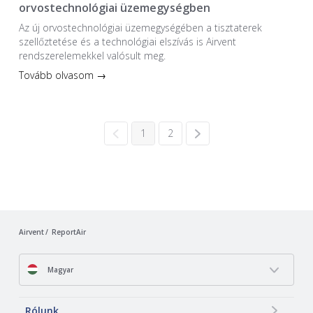
orvostechnológiai üzemegységben
Az új orvostechnológiai üzem­egységében a tiszta­terek
szellőztetése és a technológiai elszívás is Airvent
rendszerelemekkel valósult meg.
Tovább olvasom →
1
2
Airvent
ReportAir
Magyar
Rólunk