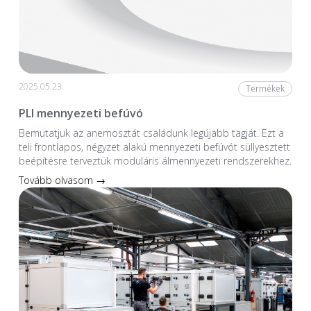
2025.05.23.
Termékek
PLI mennyezeti befúvó
Bemutatjuk az anemosztát családunk legújabb tagját. Ezt a
teli frontlapos, négyzet alakú mennyezeti befúvót süllyesztett
beépítésre terveztük moduláris álmennyezeti rendszerekhez.
Tovább olvasom →