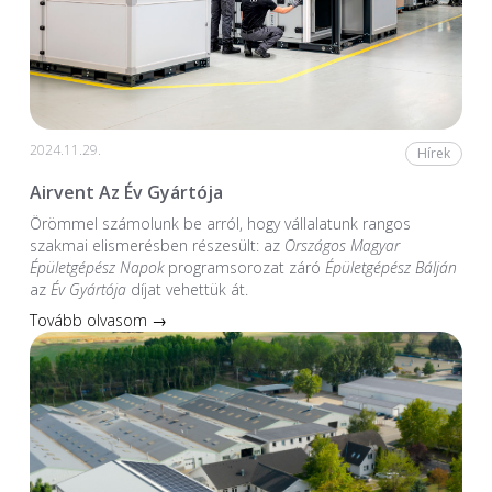
2024.11.29.
Hírek
Airvent Az Év Gyártója
Örömmel számolunk be arról, hogy vállalatunk rangos
szakmai elismerésben részesült: az
Országos Magyar
Épületgépész Napok
programsorozat záró
Épületgépész Bálján
az
Év Gyártója
díjat vehettük át.
Tovább olvasom →