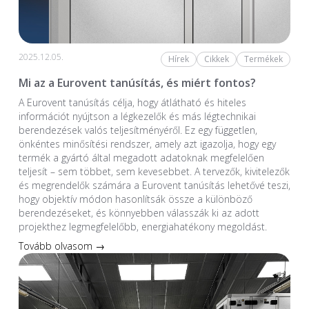
2025.12.05.
Hírek
Cikkek
Termékek
Mi az a Eurovent tanúsítás, és miért fontos?
A Eurovent tanúsítás célja, hogy átlátható és hiteles
információt nyújtson a légkezelők és más légtechnikai
berendezések valós teljesítményéről. Ez egy független,
önkéntes minősítési rendszer, amely azt igazolja, hogy egy
termék a gyártó által megadott adatoknak megfelelően
teljesít – sem többet, sem kevesebbet. A tervezők, kivitelezők
és megrendelők számára a Eurovent tanúsítás lehetővé teszi,
hogy objektív módon hasonlítsák össze a különböző
berendezéseket, és könnyebben válasszák ki az adott
projekthez legmegfelelőbb, energiahatékony megoldást.
Tovább olvasom →