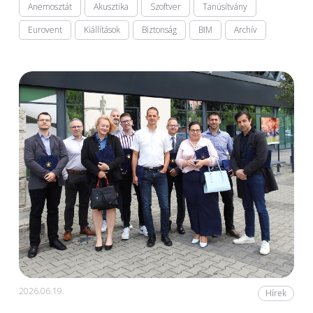
Anemosztát
Akusztika
Szoftver
Tanúsítvány
Eurovent
Kiállítások
Biztonság
BIM
Archív
2026.06.19.
Hírek