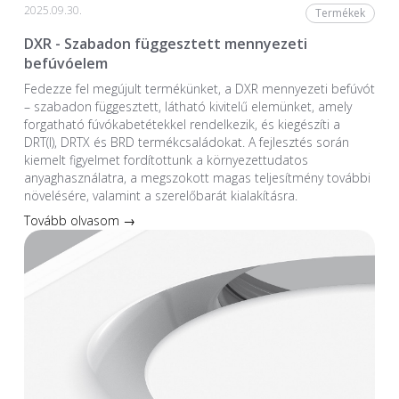
2025.09.30.
Termékek
DXR - Szabadon függesztett mennyezeti
befúvóelem
Fedezze fel megújult termékünket, a DXR mennyezeti befúvót
– szabadon függesztett, látható kivitelű elemünket, amely
forgatható fúvókabetétekkel rendelkezik, és kiegészíti a
DRT(I), DRTX és BRD termékcsaládokat. A fejlesztés során
kiemelt figyelmet fordítottunk a környezettudatos
anyaghasználatra, a megszokott magas teljesítmény további
növelésére, valamint a szerelőbarát kialakításra.
Tovább olvasom →