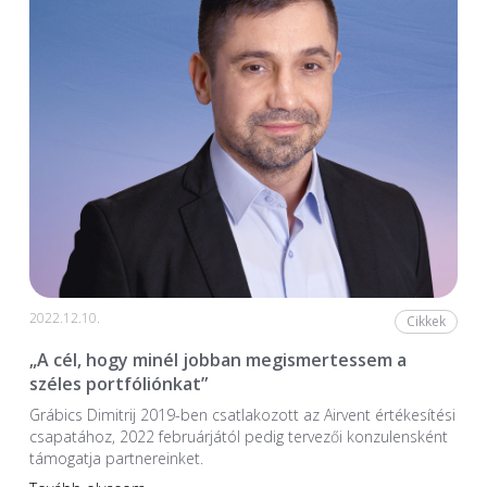
2022.12.10.
Cikkek
„A cél, hogy minél jobban megismertessem a
széles portfóliónkat”
Grábics Dimitrij 2019-ben csatlakozott az Airvent értékesítési
csapatához, 2022 februárjától pedig tervezői konzulensként
támogatja partnereinket.