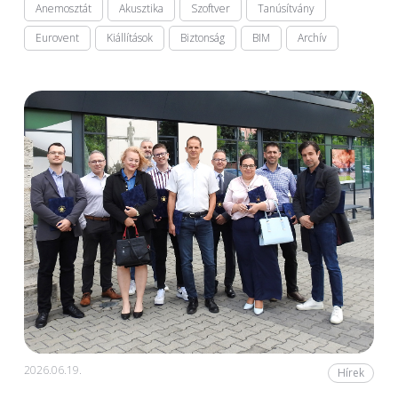
Anemosztát
Akusztika
Szoftver
Tanúsítvány
Eurovent
Kiállítások
Biztonság
BIM
Archív
2026.06.19.
Hírek