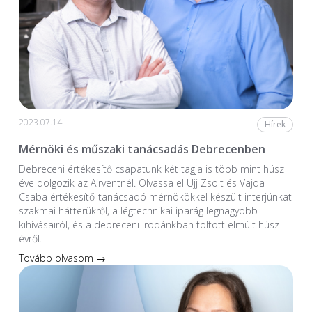
2023.07.14.
Hírek
Mérnöki és műszaki tanácsadás Debrecenben
Debreceni értékesítő csapatunk két tagja is több mint húsz
éve dolgozik az Airventnél. Olvassa el Ujj Zsolt és Vajda
Csaba értékesítő-tanácsadó mérnökökkel készült interjúnkat
szakmai hátterükről, a légtechnikai iparág legnagyobb
kihívásairól, és a debreceni irodánkban töltött elmúlt húsz
évről.
Tovább olvasom →