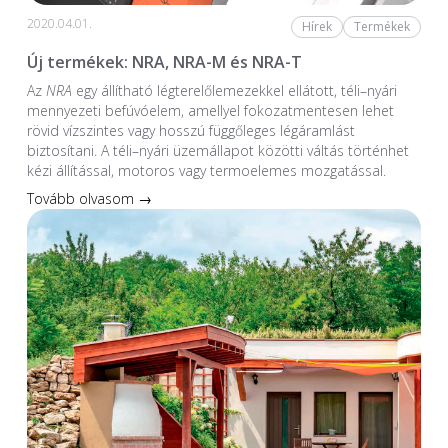
2020.04.01.
Hírek
Termékek
Új termékek: NRA, NRA-M és NRA-T
Az
NRA
egy állítható légterelőlemezekkel ellátott, téli–nyári
mennyezeti befúvóelem, amellyel fokozatmentesen lehet
rövid vízszintes vagy hosszú függőleges légáramlást
biztosítani. A téli–nyári üzemállapot közötti váltás történhet
kézi állítással, motoros vagy termoelemes mozgatással.
Tovább olvasom →