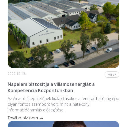
2022.12.13.
Hírek
Napelem biztosítja a villamosenergiát a
Kompetencia Központunkban
Az Airvent új épületének kialakításakor a fenntarthatóság épp
olyan fontos szempont volt, mint a hatékony
információáramlás elősegítése.
Tovább olvasom →