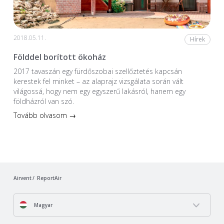
2018.05.11.
Hírek
Földdel borított ökoház
2017 tavaszán egy fürdőszobai szellőztetés kapcsán
kerestek fel minket – az alaprajz vizsgálata során vált
világossá, hogy nem egy egyszerű lakásról, hanem egy
földházról van szó.
Tovább olvasom →
Airvent
ReportAir
Magyar