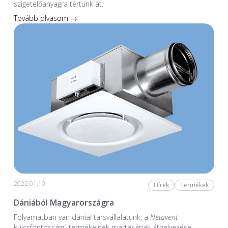
szigetelőanyagra tértünk át.
Tovább olvasom →
2022.01.10.
Hírek
Termékek
Dániából Magyarországra
Folyamatban van dániai társvállalatunk, a
Netavent
kulcsfontosságú termékeinek gyártásának áthelyezése