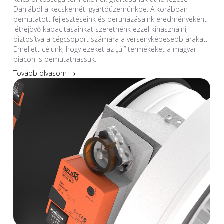
Dániából a kecskeméti gyártóüzemünkbe. A korábban
bemutatott fejlesztéseink és beruházásaink eredményeként
létrejövő kapacitásainkat szeretnénk ezzel kihasználni,
biztosítva a cégcsoport számára a versenyképesebb árakat.
Emellett célunk, hogy ezeket az „új” termékeket a magyar
piacon is bemutathassuk.
Tovább olvasom →