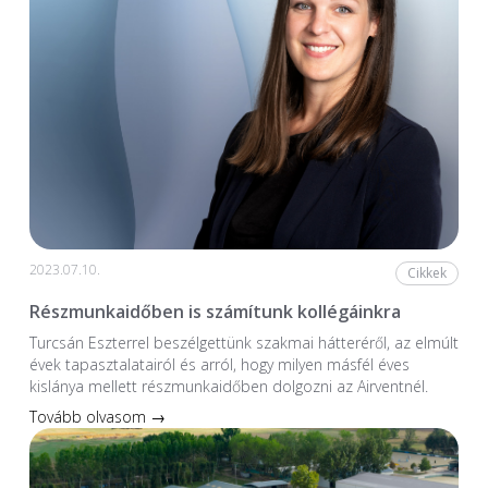
2023.07.10.
Cikkek
Részmunkaidőben is számítunk kollégáinkra
Turcsán Eszterrel beszélgettünk szakmai hátteréről, az elmúlt
évek tapasztalatairól és arról, hogy milyen másfél éves
kislánya mellett részmunkaidőben dolgozni az Airventnél.
Tovább olvasom →