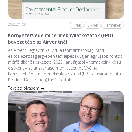
2025.01.09.
Hírek
Cikkek
Termékek
Környezetvédelmi terméknyilatkozatok (EPD)
bevezetése az Airventnél
Az Airvent Légtechnikai Zrt. a fenntarthatóság iránti
elkötelezettség jegyében tett lépések útján egy újabb fontos
mérföldkőhöz érkezett: 2025. januárjától – termékeink közül
elsőként – saját gyártású mennyezeti befúvóink
környezetvédelmi terméknyilatkozattal (EPD - Environmental
Product Declaration) tanúsítottak.
Tovább olvasom →