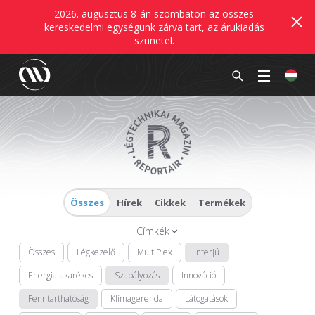
2026. augusztus 8-án szombaton az összes
kereskedelmi egységünk zárva tart, az árukiadás
szünetel.
Összes
Hírek
Cikkek
Termékek
Címkék
Összes
Légkezelő
MultiPlex
Interjú
Energiatakarékos
Szabályozás
Innováció
Fenntarthatóság
Klímagerenda
Látogatások