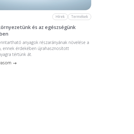
Hírek
Termékek
 környezetünk és az egészségünk
ben
enntartható anyagok részarányának növelése a
, ennek érdekében újrahasznosított
nyagra tértünk át.
lvasom →