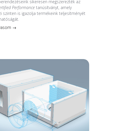
 berendezéseink sikeresen megszerezték az
ertified Performance
tanúsítványt, amely
 szinten is igazolja termékeink teljesítményét
hatóságát.
lvasom →