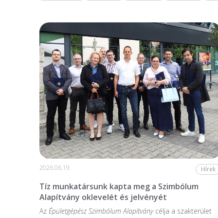
2026.06.19.
Hírek
Tíz munkatársunk kapta meg a Szimbólum
Alapítvány oklevelét és jelvényét
Az
Épületgépész Szimbólum Alapítvány
célja a szakterület