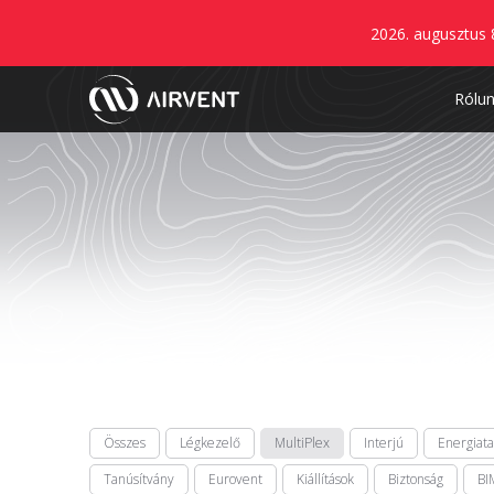
2026. augusztus 
Rólu
Összes
Légkezelő
MultiPlex
Interjú
Energiat
Tanúsítvány
Eurovent
Kiállítások
Biztonság
BI