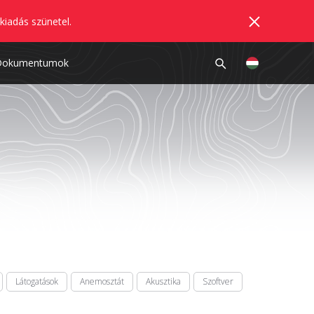
kiadás szünetel.
Dokumentumok
Látogatások
Anemosztát
Akusztika
Szoftver