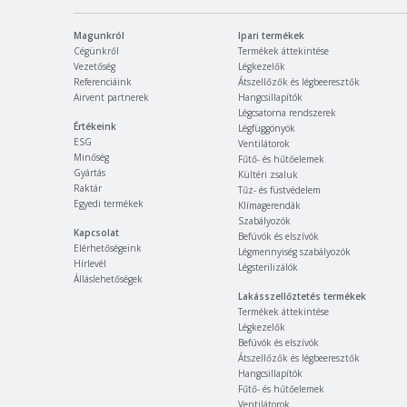
Magunkról
Ipari termékek
Cégünkről
Termékek áttekintése
Vezetőség
Légkezelők
Referenciáink
Átszellőzők és légbeeresztők
Airvent partnerek
Hangcsillapítók
Légcsatorna rendszerek
Értékeink
Légfüggönyök
ESG
Ventilátorok
Minőség
Fűtő- és hűtőelemek
Gyártás
Kültéri zsaluk
Raktár
Tűz- és füstvédelem
Egyedi termékek
Klímagerendák
Szabályozók
Kapcsolat
Befúvók és elszívók
Elérhetőségeink
Légmennyiség szabályozók
Hírlevél
Légsterilizálók
Álláslehetőségek
Lakásszellőztetés termékek
Termékek áttekintése
Légkezelők
Befúvók és elszívók
Átszellőzők és légbeeresztők
Hangcsillapítók
Fűtő- és hűtőelemek
Ventilátorok