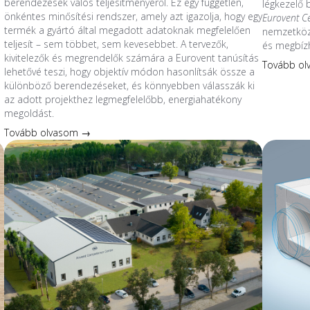
berendezések valós teljesítményéről. Ez egy független,
légkezelő
önkéntes minősítési rendszer, amely azt igazolja, hogy egy
Eurovent C
termék a gyártó által megadott adatoknak megfelelően
nemzetközi
teljesít – sem többet, sem kevesebbet. A tervezők,
és megbíz
kivitelezők és megrendelők számára a Eurovent tanúsítás
Tovább o
lehetővé teszi, hogy objektív módon hasonlítsák össze a
különböző berendezéseket, és könnyebben válasszák ki
az adott projekthez legmegfelelőbb, energiahatékony
megoldást.
Tovább olvasom →