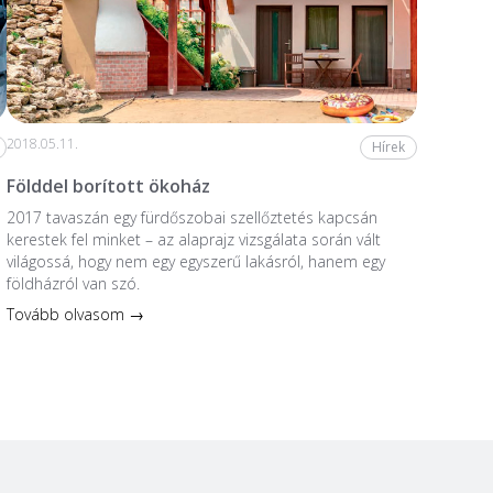
2018.05.11.
Hírek
Földdel borított ökoház
2017 tavaszán egy fürdőszobai szellőztetés kapcsán
kerestek fel minket – az alaprajz vizsgálata során vált
világossá, hogy nem egy egyszerű lakásról, hanem egy
földházról van szó.
Tovább olvasom →