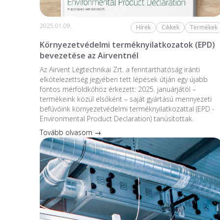
2025.01.09.
Hírek
Cikkek
Termékek
Környezetvédelmi terméknyilatkozatok (EPD)
bevezetése az Airventnél
Az Airvent Légtechnikai Zrt. a fenntarthatóság iránti
elkötelezettség jegyében tett lépések útján egy újabb
fontos mérföldkőhöz érkezett: 2025. januárjától –
termékeink közül elsőként – saját gyártású mennyezeti
befúvóink környezetvédelmi terméknyilatkozattal (EPD -
Environmental Product Declaration) tanúsítottak.
Tovább olvasom →