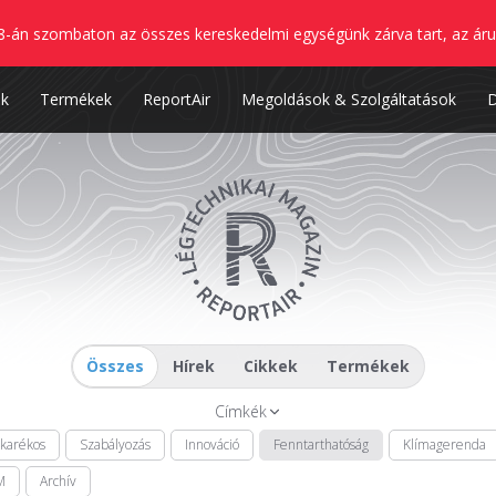
8-án szombaton az összes kereskedelmi egységünk zárva tart, az áru
nk
Termékek
ReportAir
Megoldások & Szolgáltatások
Összes
Hírek
Cikkek
Termékek
Címkék
akarékos
Szabályozás
Innováció
Fenntarthatóság
Klímagerenda
M
Archív