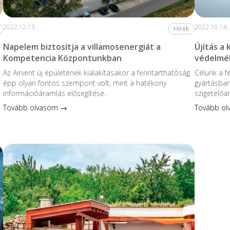
2022.12.13.
2022.10.14.
Hírek
Napelem biztosítja a villamosenergiát a
Újítás a
Kompetencia Központunkban
védelmé
Az Airvent új épületének kialakításakor a fenntarthatóság
Célunk a f
épp olyan fontos szempont volt, mint a hatékony
gyártásban
információáramlás elősegítése.
szigetelőa
Tovább olvasom →
Tovább o