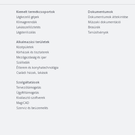
Kiemelt termékcsoportok
Dokumentumok
Légkezelő gépek
Dokumentumok áttekintése
Klímagerendák
Műszaki dokumentáció
Lakásszellőztetés
Brosúrák
Légsterilizálás
Tanúsítványok
Alkalmazási területek
Középületek
Kórházak és tisztaterek
Mezőgazdaság és ipar
Szállodák
Étterem és konyhatechnológia
Családi házak, lakások
Szolgáltatások
Tervezőtámogatás
Ügyféltámogatás
Kiválasztó szoftverek
MagiCAD
Szerviz és beüzemelés