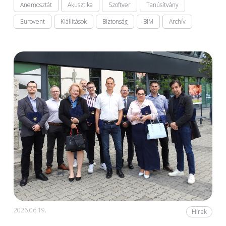
Anemosztát
Akusztika
Szoftver
Tanúsítvány
Eurovent
Kiállítások
Biztonság
BIM
Archív
2026.06.19.
Hírek