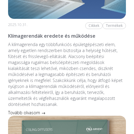
2025.10.31.
Cikkek
Termékek
Klímagerendák eredete és működése
A klímagerenda egy többfunkciós épületgépészeti elem,
amely egyetlen rendszerben biztosítja a helyiség hűtését,
fűtését és frisslevegő-ellátását. Alacsony beépítési
magassága rugalmas belsőépítészeti megoldások
kialakítását teszi lehetővé, miközben csendes, diszkrét
működésével a legmagasabb építészeti és beruházói
igényeknek is megfelel. Szakcikkünk célja, hogy átfogó képet
nyújtson a klímagerendák működéséről, előnyeiről és
alkalmazási feltételeiről, így a beruházók, tervezők,
üzemeltetők és végfelhasználók egyaránt megalapozott
döntéseket hozhassanak.
Tovább olvasom →