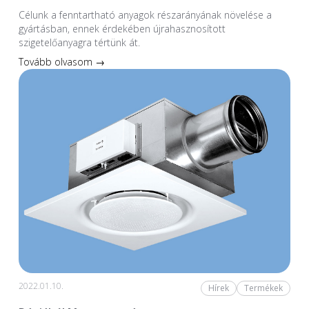
Célunk a fenntartható anyagok részarányának növelése a
gyártásban, ennek érdekében újrahasznosított
szigetelőanyagra tértünk át.
Tovább olvasom →
2022.01.10.
Hírek
Termékek