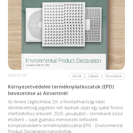
2025.01.09.
Hírek
Cikkek
Termékek
Környezetvédelmi terméknyilatkozatok (EPD)
bevezetése az Airventnél
Az Airvent Légtechnikai Zrt. a fenntarthatóság iránti
elkötelezettség jegyében tett lépések útján egy újabb fontos
mérföldkőhöz érkezett: 2025. januárjától – termékeink közül
elsőként – saját gyártású mennyezeti befúvóink
környezetvédelmi terméknyilatkozattal (EPD - Environmental
Product Declaration) tanúsítottak.