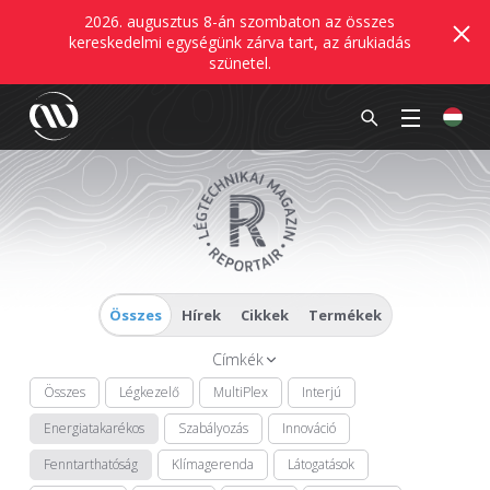
2026. augusztus 8-án szombaton az összes
kereskedelmi egységünk zárva tart, az árukiadás
szünetel.
Összes
Hírek
Cikkek
Termékek
Címkék
Összes
Légkezelő
MultiPlex
Interjú
Energiatakarékos
Szabályozás
Innováció
Fenntarthatóság
Klímagerenda
Látogatások