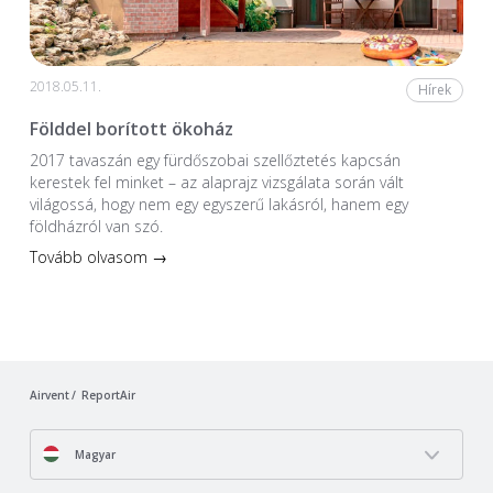
2018.05.11.
Hírek
Földdel borított ökoház
2017 tavaszán egy fürdőszobai szellőztetés kapcsán
kerestek fel minket – az alaprajz vizsgálata során vált
világossá, hogy nem egy egyszerű lakásról, hanem egy
földházról van szó.
Tovább olvasom →
Airvent
ReportAir
Magyar