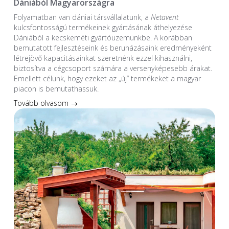
Dániából Magyarországra
Folyamatban van dániai társvállalatunk, a
Netavent
kulcsfontosságú termékeinek gyártásának áthelyezése
Dániából a kecskeméti gyártóüzemünkbe. A korábban
bemutatott fejlesztéseink és beruházásaink eredményeként
létrejövő kapacitásainkat szeretnénk ezzel kihasználni,
biztosítva a cégcsoport számára a versenyképesebb árakat.
Emellett célunk, hogy ezeket az „új” termékeket a magyar
piacon is bemutathassuk.
Tovább olvasom →