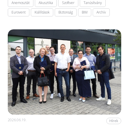
Anemosztát
Akusztika
Szoftver
Tanúsítvány
Eurovent
Kiállítások
Biztonság
BIM
Archív
2026.06.19.
Hírek