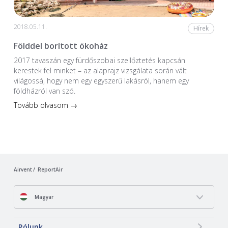
2018.05.11.
Hírek
Földdel borított ökoház
2017 tavaszán egy fürdőszobai szellőztetés kapcsán
kerestek fel minket – az alaprajz vizsgálata során vált
világossá, hogy nem egy egyszerű lakásról, hanem egy
földházról van szó.
Tovább olvasom →
Airvent
ReportAir
Magyar
Rólunk