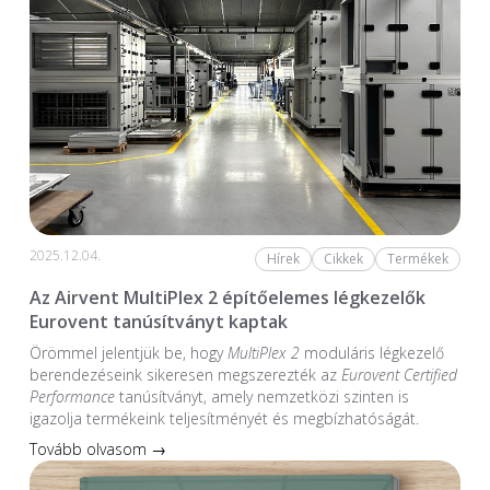
2025.12.04.
Hírek
Cikkek
Termékek
Az Airvent MultiPlex 2 építőelemes légkezelők
Eurovent tanúsítványt kaptak
Örömmel jelentjük be, hogy
MultiPlex 2
moduláris légkezelő
berendezéseink sikeresen megszerezték az
Eurovent Certified
Performance
tanúsítványt, amely nemzetközi szinten is
igazolja termékeink teljesítményét és megbízhatóságát.
Tovább olvasom →