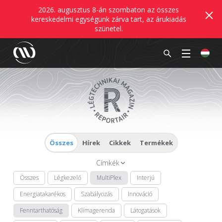
2026. augusztus 8-án szombaton az összes
kereskedelmi egységünk zárva tart, az árukiadás
szünetel.
Összes
Hírek
Cikkek
Termékek
Címkék
Összes
Légkezelő
MultiPlex
Interjú
Energiatakarékos
Szabályozás
Innováció
Fenntarthatóság
Klímagerenda
Látogatások