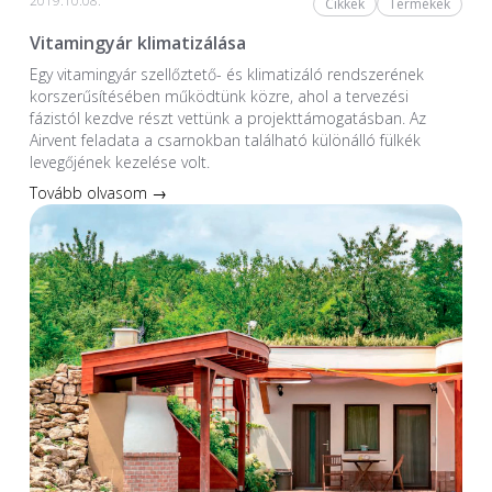
2019.10.08.
Cikkek
Termékek
Vitamingyár klimatizálása
Egy vitamingyár szellőztető- és klimatizáló rendszerének
korszerűsítésében működtünk közre, ahol a tervezési
fázistól kezdve részt vettünk a projekttámogatásban. Az
Airvent feladata a csarnokban található különálló fülkék
levegőjének kezelése volt.
Tovább olvasom →