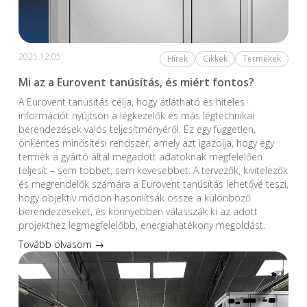
2025.12.05.
Hírek
Cikkek
Termékek
Mi az a Eurovent tanúsítás, és miért fontos?
A Eurovent tanúsítás célja, hogy átlátható és hiteles
információt nyújtson a légkezelők és más légtechnikai
berendezések valós teljesítményéről. Ez egy független,
önkéntes minősítési rendszer, amely azt igazolja, hogy egy
termék a gyártó által megadott adatoknak megfelelően
teljesít – sem többet, sem kevesebbet. A tervezők, kivitelezők
és megrendelők számára a Eurovent tanúsítás lehetővé teszi,
hogy objektív módon hasonlítsák össze a különböző
berendezéseket, és könnyebben válasszák ki az adott
projekthez legmegfelelőbb, energiahatékony megoldást.
Tovább olvasom →