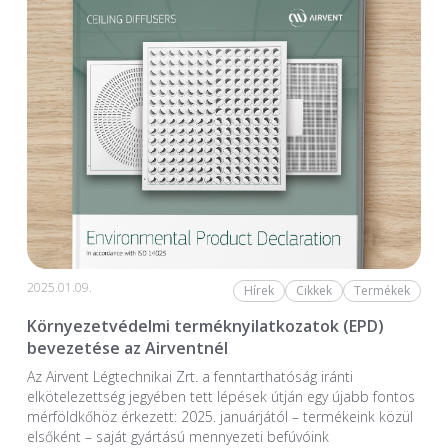
2025.01.09.
Hírek
Cikkek
Termékek
Környezetvédelmi terméknyilatkozatok (EPD)
bevezetése az Airventnél
Az Airvent Légtechnikai Zrt. a fenntarthatóság iránti
elkötelezettség jegyében tett lépések útján egy újabb fontos
mérföldkőhöz érkezett: 2025. januárjától – termékeink közül
elsőként – saját gyártású mennyezeti befúvóink