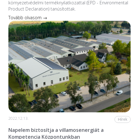
környezetvédelmi terméknyilatkozattal (EPD - Environmental
Product Declaration) tanúsítottak.
Tovább olvasom →
2022.12.13.
Hírek
Napelem biztosítja a villamosenergiát a
Kompetencia Központunkban