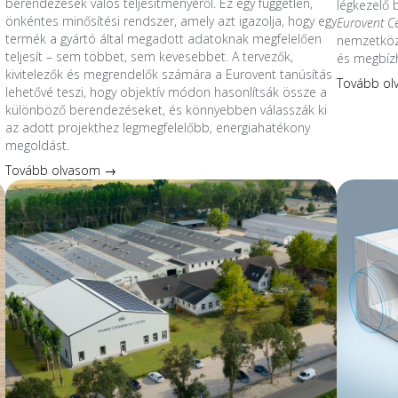
berendezések valós teljesítményéről. Ez egy független,
légkezelő
önkéntes minősítési rendszer, amely azt igazolja, hogy egy
Eurovent C
termék a gyártó által megadott adatoknak megfelelően
nemzetközi
teljesít – sem többet, sem kevesebbet. A tervezők,
és megbíz
kivitelezők és megrendelők számára a Eurovent tanúsítás
Tovább o
lehetővé teszi, hogy objektív módon hasonlítsák össze a
különböző berendezéseket, és könnyebben válasszák ki
az adott projekthez legmegfelelőbb, energiahatékony
megoldást.
Tovább olvasom →