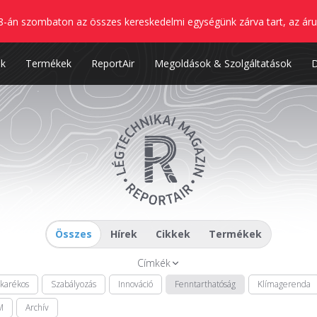
8-án szombaton az összes kereskedelmi egységünk zárva tart, az áru
nk
Termékek
ReportAir
Megoldások & Szolgáltatások
Összes
Hírek
Cikkek
Termékek
Címkék
akarékos
Szabályozás
Innováció
Fenntarthatóság
Klímagerenda
M
Archív