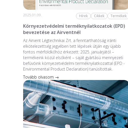
2025.01.09.
Hírek
Cikkek
Termékek
Környezetvédelmi terméknyilatkozatok (EPD)
bevezetése az Airventnél
Az Airvent Légtechnikai Zrt. a fenntarthatóság iránti
elkötelezettség jegyében tett lépések útján egy újabb
fontos mérföldkőhöz érkezett: 2025. januárjától –
termékeink közül elsőként – saját gyártású mennyezeti
befúvóink környezetvédelmi terméknyilatkozattal (EPD -
Environmental Product Declaration) tanúsítottak.
Tovább olvasom →