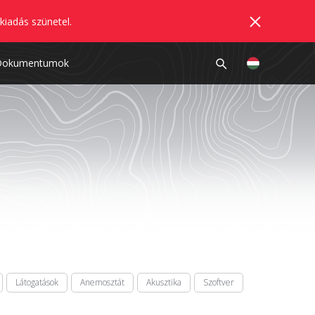
kiadás szünetel.
Dokumentumok
Látogatások
Anemosztát
Akusztika
Szoftver