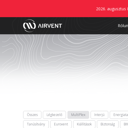
2026. augusztus 
Rólu
Összes
Légkezelő
MultiPlex
Interjú
Energiat
Tanúsítvány
Eurovent
Kiállítások
Biztonság
BI