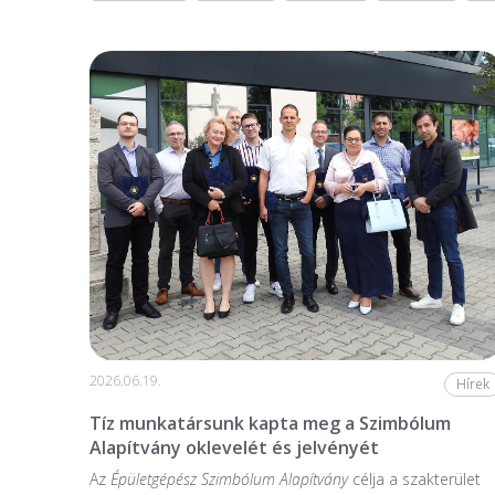
2026.06.19.
Hírek
Tíz munkatársunk kapta meg a Szimbólum
Alapítvány oklevelét és jelvényét
Az
Épületgépész Szimbólum Alapítvány
célja a szakterület