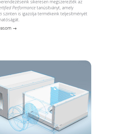
 berendezéseink sikeresen megszerezték az
ertified Performance
tanúsítványt, amely
 szinten is igazolja termékeink teljesítményét
hatóságát.
lvasom →