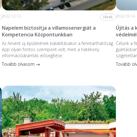
2022.12.13.
2022.10.14.
Hírek
Napelem biztosítja a villamosenergiát a
Újítás a
Kompetencia Központunkban
védelmé
Az Airvent új épületének kialakításakor a fenntarthatóság
Célunk a f
épp olyan fontos szempont volt, mint a hatékony
gyártásban
információáramlás elősegítése.
szigetelőa
Tovább olvasom →
Tovább o