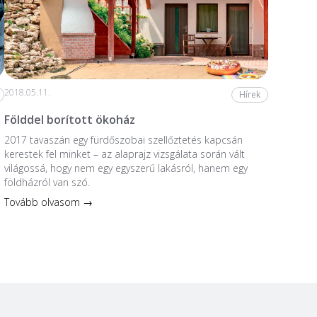
2018.05.11.
Hírek
Földdel borított ökoház
2017 tavaszán egy fürdőszobai szellőztetés kapcsán
kerestek fel minket – az alaprajz vizsgálata során vált
világossá, hogy nem egy egyszerű lakásról, hanem egy
földházról van szó.
Tovább olvasom →