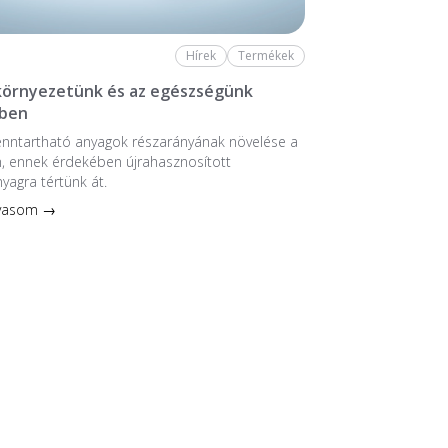
Hírek
Termékek
 környezetünk és az egészségünk
ben
enntartható anyagok részarányának növelése a
, ennek érdekében újrahasznosított
nyagra tértünk át.
lvasom →