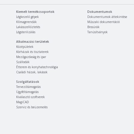
Kiemelt termékcsoportok
Dokumentumok
Légkezelő gépek
Dokumentumok áttekintése
Klímagerendák
Műszaki dokumentáció
Lakásszellőztetés
Brosúrák
Légsterilizálás
Tanúsítványok
Alkalmazási területek
Középületek
Kórházak és tisztaterek
Mezőgazdaság és ipar
Szállodák
Étterem és konyhatechnológia
Családi házak, lakások
Szolgáltatások
Tervezőtámogatás
Ügyféltámogatás
Kiválasztó szoftverek
MagiCAD
Szerviz és beüzemelés