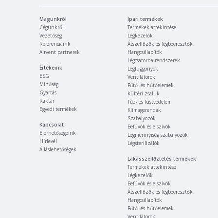
Magunkról
Ipari termékek
Cégünkről
Termékek áttekintése
Vezetőség
Légkezelők
Referenciáink
Átszellőzők és légbeeresztők
Airvent partnerek
Hangcsillapítók
Légcsatorna rendszerek
Értékeink
Légfüggönyök
ESG
Ventilátorok
Minőség
Fűtő- és hűtőelemek
Gyártás
Kültéri zsaluk
Raktár
Tűz- és füstvédelem
Egyedi termékek
Klímagerendák
Szabályozók
Kapcsolat
Befúvók és elszívók
Elérhetőségeink
Légmennyiség szabályozók
Hírlevél
Légsterilizálók
Álláslehetőségek
Lakásszellőztetés termékek
Termékek áttekintése
Légkezelők
Befúvók és elszívók
Átszellőzők és légbeeresztők
Hangcsillapítók
Fűtő- és hűtőelemek
Ventilátorok