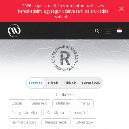
2026. augusztus 8-án szombaton az összes
kereskedelmi egységünk zárva tart, az árukiadás
szünetel.
Összes
Hírek
Cikkek
Termékek
Címkék
Összes
Légkezelő
MultiPlex
Interjú
Energiatakarékos
Szabályozás
Innováció
Fenntarthatóság
Klímagerenda
Látogatások