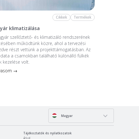
Cikkek
Termékek
yár klimatizálása
ngyár szellőztető- és klimatizáló rendszerének
tésében működtünk közre, ahol a tervezési
ezdve részt vettünk a projekttámogatásban. Az
ladata a csarnokban található különálló fülkék
k kezelése volt.
lvasom →
Magyar
Tájékoztatók és nyilatkozatok
ÁSzF