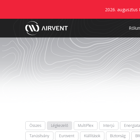
2026. augusztus 
Rólu
Összes
Légkezelő
MultiPlex
Interjú
Energiat
Tanúsítvány
Eurovent
Kiállítások
Biztonság
BI