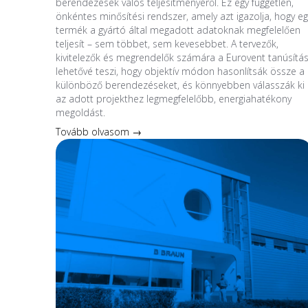
berendezések valós teljesítményéről. Ez egy független,
önkéntes minősítési rendszer, amely azt igazolja, hogy eg
termék a gyártó által megadott adatoknak megfelelően
teljesít – sem többet, sem kevesebbet. A tervezők,
kivitelezők és megrendelők számára a Eurovent tanúsítá
lehetővé teszi, hogy objektív módon hasonlítsák össze a
különböző berendezéseket, és könnyebben válasszák ki
az adott projekthez legmegfelelőbb, energiahatékony
megoldást.
Tovább olvasom →