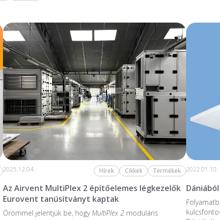
2025.12.04.
2022.01.10.
Hírek
Cikkek
Termékek
Az Airvent MultiPlex 2 építőelemes légkezelők
Dániából
Eurovent tanúsítványt kaptak
Folyamatba
kulcsfonto
Örömmel jelentjük be, hogy
MultiPlex 2
moduláris