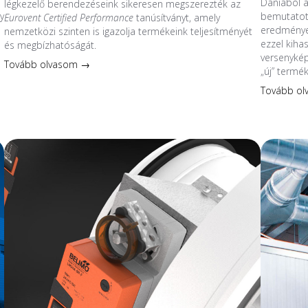
Dániából 
légkezelő berendezéseink sikeresen megszerezték az
y
bemutatott
Eurovent Certified Performance
tanúsítványt, amely
eredmények
nemzetközi szinten is igazolja termékeink teljesítményét
ezzel kiha
és megbízhatóságát.
s
versenykép
Tovább olvasom →
„új” termé
Tovább o