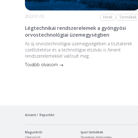
2022.01.03.
Hírek
Termékek
Légtechnikai rendszerelemek a gyöngyösi
orvostechnológiai üzemegységben
Az új orvostechnológiai üzem­egységében a tiszta­terek
szellőztetése és a technológiai elszívás is Airvent
rendszerelemekkel valósult meg.
Tovább olvasom →
Airvent
ReportAir
Magunkról
Ipari termékek
Cégünkről
Termékek áttekintése