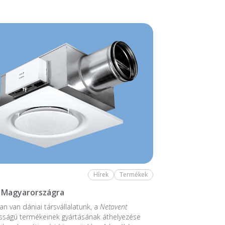
Hírek
Termékek
 Magyarországra
n van dániai társvállalatunk, a
Netavent
sságú termékeinek gyártásának áthelyezése