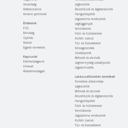
Vezetőség
Légkezelők
Referenciáink
Átszellőzők és légbeeresztők
Airvent partnerek
Hangcsillapítók
Légcsatorna rendszerek
Értékeink
Légfüggönyök
ESG
Ventilátorok
Minőség
Fűtő- és hűtőelemek
Gyártás
Kültéri zsaluk
Raktár
Tűz- és füstvédelem
Egyedi termékek
Klímagerendák
Szabályozók
Kapcsolat
Befúvók és elszívók
Elérhetőségeink
Légmennyiség szabályozók
Hírlevél
Légsterilizálók
Álláslehetőségek
Lakásszellőztetés termékek
Termékek áttekintése
Légkezelők
Befúvók és elszívók
Átszellőzők és légbeeresztők
Hangcsillapítók
Fűtő- és hűtőelemek
Ventilátorok
Légcsatorna rendszerek
Kültéri zsaluk
Tűz- és füstvédelem