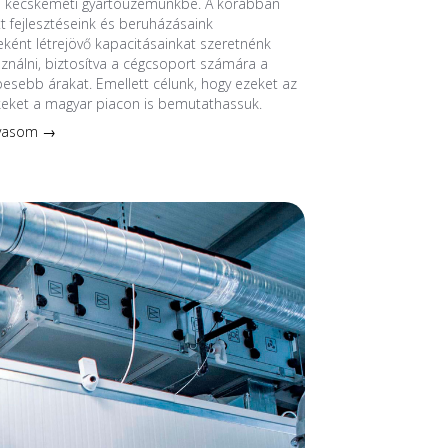
a kecskeméti gyártóüzemünkbe. A korábban
 fejlesztéseink és beruházásaink
ént létrejövő kapacitásainkat szeretnénk
sználni, biztosítva a cégcsoport számára a
esebb árakat. Emellett célunk, hogy ezeket az
keket a magyar piacon is bemutathassuk.
lvasom →