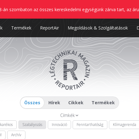
8-án szombaton az összes kereskedelmi egységünk zárva tart, az áru
nk
Termékek
ReportAir
Megoldások & Szolgáltatások
Összes
Hírek
Cikkek
Termékek
Címkék
akarékos
Szabályozás
Innováció
Fenntarthatóság
Klímagerenda
M
Archív