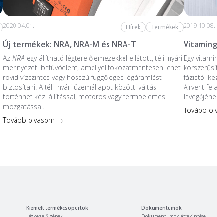
2020.04.01.
2019.10.08.
Hírek
Termékek
Új termékek: NRA, NRA-M és NRA-T
Vitaming
Az
NRA
egy állítható légterelőlemezekkel ellátott, téli–nyári
Egy vitami
mennyezeti befúvóelem, amellyel fokozatmentesen lehet
korszerűsí
rövid vízszintes vagy hosszú függőleges légáramlást
fázistól k
biztosítani. A téli–nyári üzemállapot közötti váltás
Airvent fe
történhet kézi állítással, motoros vagy termoelemes
levegőjéne
mozgatással.
Tovább o
Tovább olvasom →
Kiemelt termékcsoportok
Dokumentumok
Légkezelő gépek
Dokumentumok áttekintése