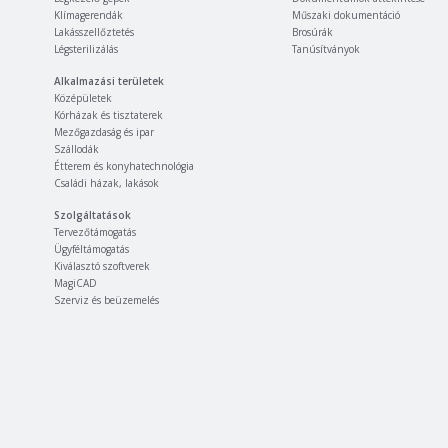
Klímagerendák
Műszaki dokumentáció
Lakásszellőztetés
Brosúrák
Légsterilizálás
Tanúsítványok
Alkalmazási területek
Középületek
Kórházak és tisztaterek
Mezőgazdaság és ipar
Szállodák
Étterem és konyhatechnológia
Családi házak, lakások
Szolgáltatások
Tervezőtámogatás
Ügyféltámogatás
Kiválasztó szoftverek
MagiCAD
Szerviz és beüzemelés