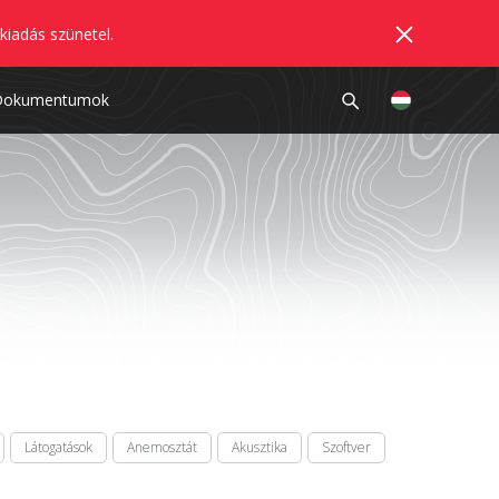
kiadás szünetel.
Dokumentumok
Látogatások
Anemosztát
Akusztika
Szoftver