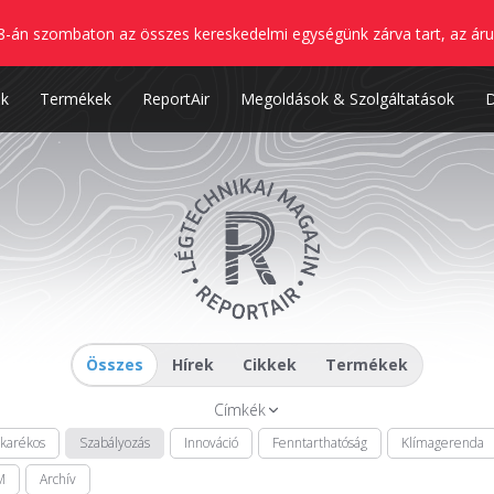
8-án szombaton az összes kereskedelmi egységünk zárva tart, az áru
nk
Termékek
ReportAir
Megoldások & Szolgáltatások
Összes
Hírek
Cikkek
Termékek
Címkék
akarékos
Szabályozás
Innováció
Fenntarthatóság
Klímagerenda
M
Archív