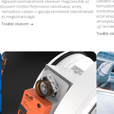
Dániából 
légkezelő berendezéseink sikeresen megszerezték az
y
bemutatott
Eurovent Certified Performance
tanúsítványt, amely
eredmények
nemzetközi szinten is igazolja termékeink teljesítményét
ezzel kiha
és megbízhatóságát.
s
versenykép
Tovább olvasom →
„új” termé
Tovább o