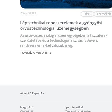
2022.01.03.
Hírek
Termékek
Légtechnikai rendszerelemek a gyöngyösi
orvostechnológiai üzemegységben
Az új orvostechnológiai üzem­egységében a tiszta­terek
szellőztetése és a technológiai elszívás is Airvent
rendszerelemekkel valósult meg.
Tovább olvasom →
Airvent
ReportAir
Magunkról
Ipari termékek
Cégünkről
Termékek áttekintése