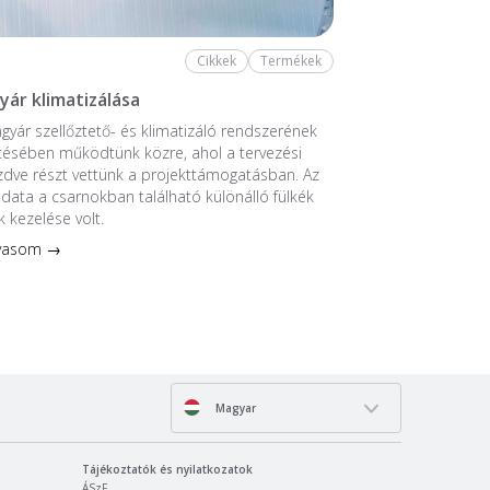
Cikkek
Termékek
yár klimatizálása
ngyár szellőztető- és klimatizáló rendszerének
tésében működtünk közre, ahol a tervezési
ezdve részt vettünk a projekttámogatásban. Az
ladata a csarnokban található különálló fülkék
k kezelése volt.
lvasom →
Magyar
Tájékoztatók és nyilatkozatok
ÁSzF