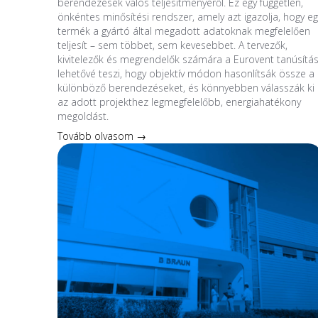
berendezések valós teljesítményéről. Ez egy független,
önkéntes minősítési rendszer, amely azt igazolja, hogy eg
termék a gyártó által megadott adatoknak megfelelően
teljesít – sem többet, sem kevesebbet. A tervezők,
kivitelezők és megrendelők számára a Eurovent tanúsítá
lehetővé teszi, hogy objektív módon hasonlítsák össze a
különböző berendezéseket, és könnyebben válasszák ki
az adott projekthez legmegfelelőbb, energiahatékony
megoldást.
Tovább olvasom →