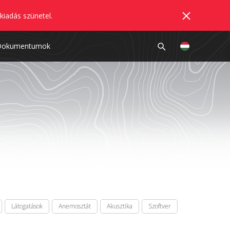
kiadás szünetel.
Dokumentumok
Látogatások
Anemosztát
Akusztika
Szoftver