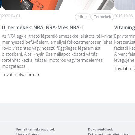
2020.04.01.
2019.10.08.
Hírek
Termékek
Új termékek: NRA, NRA-M és NRA-T
Vitaming
Az
NRA
egy állítható légterelőlemezekkel ellátott, téli–nyári
Egy vitami
mennyezeti befúvóelem, amellyel fokozatmentesen lehet
korszerűsí
rövid vízszintes vagy hosszú függőleges légáramlást
fázistól k
biztosítani. A téli–nyári üzemállapot közötti váltás
Airvent fe
történhet kézi állítással, motoros vagy termoelemes
levegőjéne
mozgatással.
Tovább o
Tovább olvasom →
Kiemelt termékcsoportok
Dokumentumok
Légkezelő gépek
Dokumentumok áttekintése