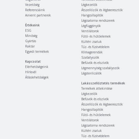
Vezetőség
Légkezelők
Referenciáink
Átszellőzők és légbeeresztők
Airvent partnerek
Hangcsillapítók
Légcsatorna rendszerek
Értékeink
Légfüggönyök
ESG
Ventilátorok
Minőség
Fűtő- és hűtőelemek
Gyártás
Kültéri zsaluk
Raktár
Tűz- és füstvédelem
Egyedi termékek
Klímagerendák
Szabályozók
Kapcsolat
Befúvók és elszívók
Elérhetőségeink
Légmennyiség szabályozók
Hírlevél
Légsterilizálók
Álláslehetőségek
Lakásszellőztetés termékek
Termékek áttekintése
Légkezelők
Befúvók és elszívók
Átszellőzők és légbeeresztők
Hangcsillapítók
Fűtő- és hűtőelemek
Ventilátorok
Légcsatorna rendszerek
Kültéri zsaluk
Tűz- és füstvédelem