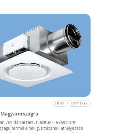
Hírek
Termékek
 Magyarországra
n van dániai társvállalatunk, a
Netavent
sságú termékeinek gyártásának áthelyezése