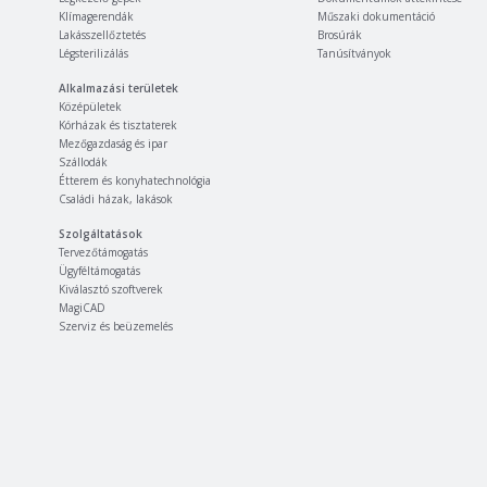
Klímagerendák
Műszaki dokumentáció
Lakásszellőztetés
Brosúrák
Légsterilizálás
Tanúsítványok
Alkalmazási területek
Középületek
Kórházak és tisztaterek
Mezőgazdaság és ipar
Szállodák
Étterem és konyhatechnológia
Családi házak, lakások
Szolgáltatások
Tervezőtámogatás
Ügyféltámogatás
Kiválasztó szoftverek
MagiCAD
Szerviz és beüzemelés