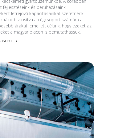
a kecskeméti gyártóüzemünkbe. A korábban
 fejlesztéseink és beruházásaink
ént létrejövő kapacitásainkat szeretnénk
sználni, biztosítva a cégcsoport számára a
esebb árakat. Emellett célunk, hogy ezeket az
keket a magyar piacon is bemutathassuk.
lvasom →