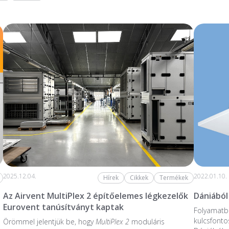
2025.12.04.
2022.01.10.
Hírek
Cikkek
Termékek
Az Airvent MultiPlex 2 építőelemes légkezelők
Dániából
Eurovent tanúsítványt kaptak
Folyamatba
kulcsfonto
Örömmel jelentjük be, hogy
MultiPlex 2
moduláris