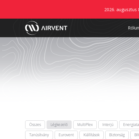
2026. augusztus 
Rólu
Összes
Légkezelő
MultiPlex
Interjú
Energiat
Tanúsítvány
Eurovent
Kiállítások
Biztonság
BI