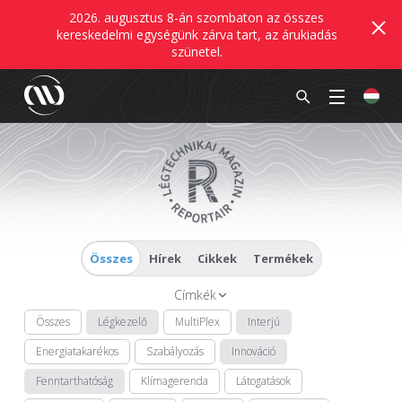
2026. augusztus 8-án szombaton az összes
kereskedelmi egységünk zárva tart, az árukiadás
szünetel.
Összes
Hírek
Cikkek
Termékek
Címkék
Összes
Légkezelő
MultiPlex
Interjú
Energiatakarékos
Szabályozás
Innováció
Fenntarthatóság
Klímagerenda
Látogatások