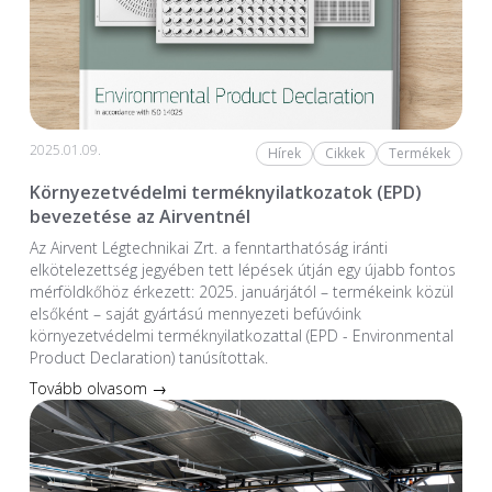
2025.01.09.
Hírek
Cikkek
Termékek
Környezetvédelmi terméknyilatkozatok (EPD)
bevezetése az Airventnél
Az Airvent Légtechnikai Zrt. a fenntarthatóság iránti
elkötelezettség jegyében tett lépések útján egy újabb fontos
mérföldkőhöz érkezett: 2025. januárjától – termékeink közül
elsőként – saját gyártású mennyezeti befúvóink
környezetvédelmi terméknyilatkozattal (EPD - Environmental
Product Declaration) tanúsítottak.
Tovább olvasom →