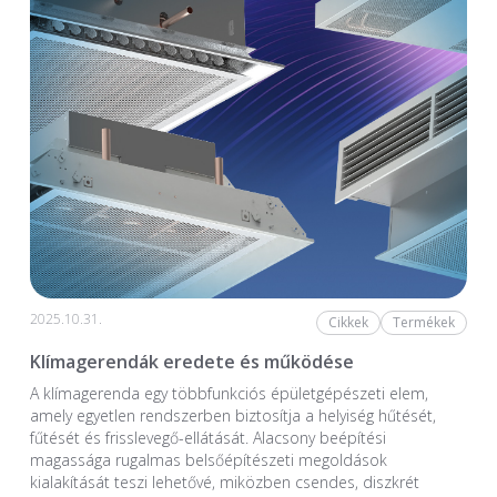
2025.10.31.
Cikkek
Termékek
Klímagerendák eredete és működése
A klímagerenda egy többfunkciós épületgépészeti elem,
amely egyetlen rendszerben biztosítja a helyiség hűtését,
fűtését és frisslevegő-ellátását. Alacsony beépítési
magassága rugalmas belsőépítészeti megoldások
kialakítását teszi lehetővé, miközben csendes, diszkrét