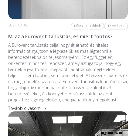
2025.12.05.
Hírek
Cikkek
Termékek
Mi az a Eurovent tanúsítás, és miért fontos?
A Eurovent tanúsítás célja, hogy átlátható és hiteles
információt nyújtson a légkezelők és más légtechnikai
berendezések valós teljesítményéről. Ez egy független,
önkéntes minősítési rendszer, amely azt igazolja, hogy egy
termék a gyártó által megadott adatoknak megfelelően
teljesít – sem többet, sem kevesebbet. A tervezők, kivitelezők
és megrendelők számára a Eurovent tanúsítás lehetővé teszi,
hogy objektív módon hasonlítsák össze a különböző
berendezéseket, és könnyebben válasszák ki az adott
projekthez legmegfelelőbb, energiahatékony megoldást.
Tovább olvasom →