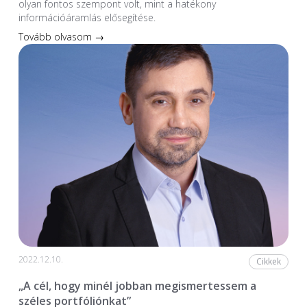
olyan fontos szempont volt, mint a hatékony
információáramlás elősegítése.
Tovább olvasom →
2022.12.10.
Cikkek
„A cél, hogy minél jobban megismertessem a
széles portfóliónkat”