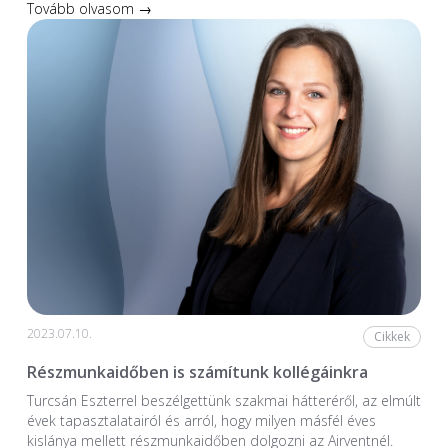
Tovább olvasom →
2023.07.10.
Cikkek
Részmunkaidőben is számítunk kollégáinkra
Turcsán Eszterrel beszélgettünk szakmai hátteréről, az elmúlt
évek tapasztalatairól és arról, hogy milyen másfél éves
kislánya mellett részmunkaidőben dolgozni az Airventnél.