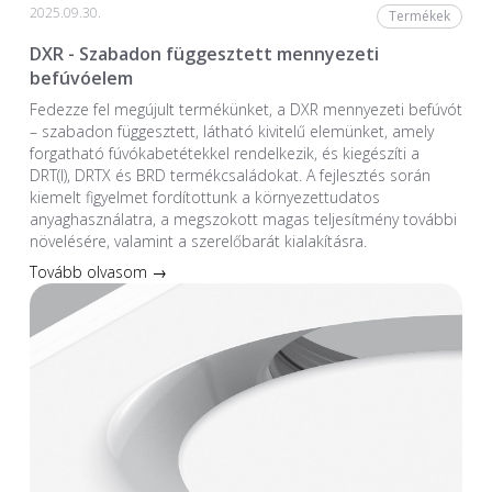
2025.09.30.
Termékek
DXR - Szabadon függesztett mennyezeti
befúvóelem
Fedezze fel megújult termékünket, a DXR mennyezeti befúvót
– szabadon függesztett, látható kivitelű elemünket, amely
forgatható fúvókabetétekkel rendelkezik, és kiegészíti a
DRT(I), DRTX és BRD termékcsaládokat. A fejlesztés során
kiemelt figyelmet fordítottunk a környezettudatos
anyaghasználatra, a megszokott magas teljesítmény további
növelésére, valamint a szerelőbarát kialakításra.
Tovább olvasom →