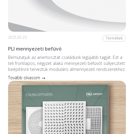
2025.05.23.
Termékek
PLI mennyezeti befúvó
Bemutatjuk az anemosztát családunk legújabb tagját. Ezt a
teli frontlapos, négyzet alakú mennyezeti befúvót süllyesztett
beépítésre terveztük moduláris álmennyezeti rendszerekhez.
Tovább olvasom →