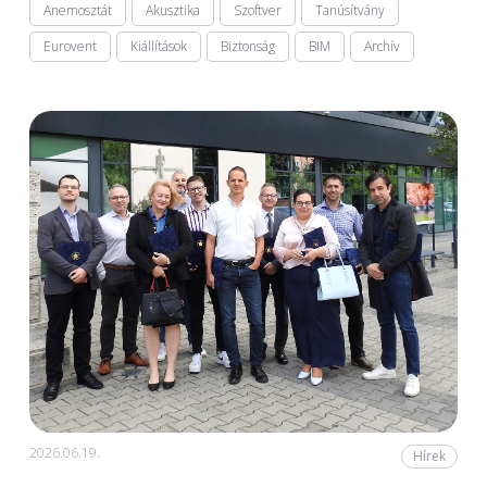
Anemosztát
Akusztika
Szoftver
Tanúsítvány
Eurovent
Kiállítások
Biztonság
BIM
Archív
2026.06.19.
Hírek