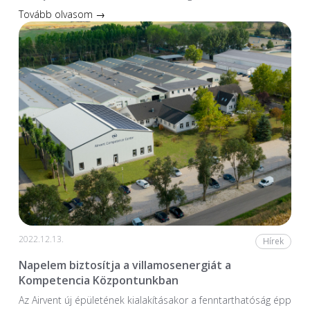
Tovább olvasom →
2022.12.13.
Hírek
Napelem biztosítja a villamosenergiát a
Kompetencia Központunkban
Az Airvent új épületének kialakításakor a fenntarthatóság épp