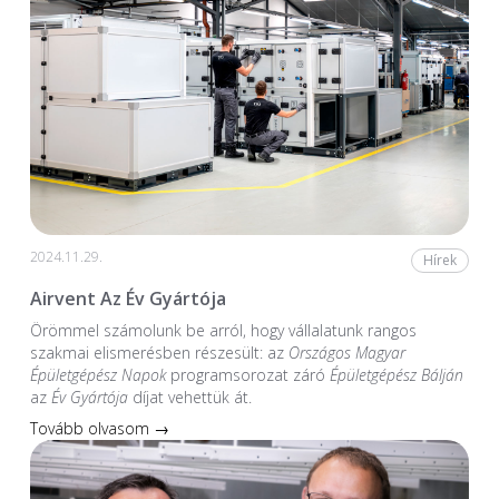
2024.11.29.
Hírek
Airvent Az Év Gyártója
Örömmel számolunk be arról, hogy vállalatunk rangos
szakmai elismerésben részesült: az
Országos Magyar
Épületgépész Napok
programsorozat záró
Épületgépész Bálján
az
Év Gyártója
díjat vehettük át.
Tovább olvasom →