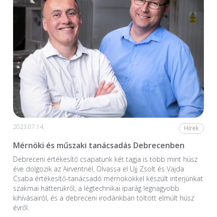
2023.07.14.
Hírek
Mérnöki és műszaki tanácsadás Debrecenben
Debreceni értékesítő csapatunk két tagja is több mint húsz
éve dolgozik az Airventnél. Olvassa el Ujj Zsolt és Vajda
Csaba értékesítő-tanácsadó mérnökökkel készült interjúnkat
szakmai hátterükről, a légtechnikai iparág legnagyobb
kihívásairól, és a debreceni irodánkban töltött elmúlt húsz
évről.