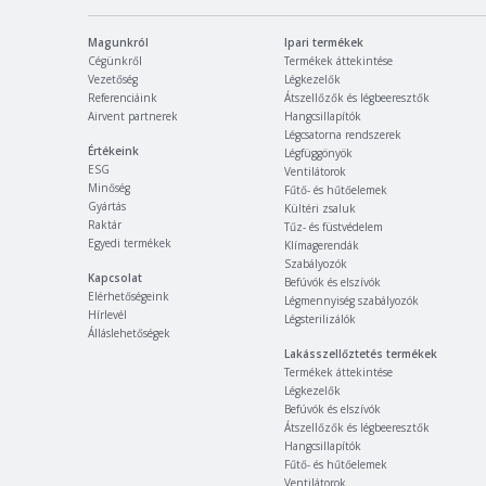
Magunkról
Ipari termékek
Cégünkről
Termékek áttekintése
Vezetőség
Légkezelők
Referenciáink
Átszellőzők és légbeeresztők
Airvent partnerek
Hangcsillapítók
Légcsatorna rendszerek
Értékeink
Légfüggönyök
ESG
Ventilátorok
Minőség
Fűtő- és hűtőelemek
Gyártás
Kültéri zsaluk
Raktár
Tűz- és füstvédelem
Egyedi termékek
Klímagerendák
Szabályozók
Kapcsolat
Befúvók és elszívók
Elérhetőségeink
Légmennyiség szabályozók
Hírlevél
Légsterilizálók
Álláslehetőségek
Lakásszellőztetés termékek
Termékek áttekintése
Légkezelők
Befúvók és elszívók
Átszellőzők és légbeeresztők
Hangcsillapítók
Fűtő- és hűtőelemek
Ventilátorok