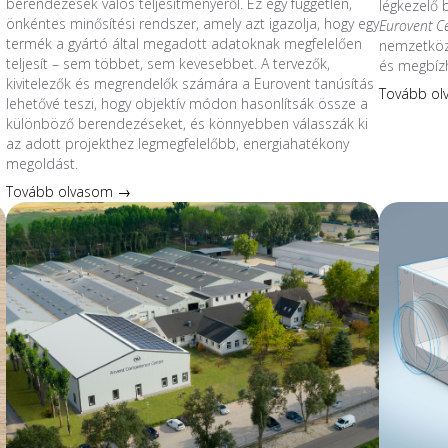
berendezések valós teljesítményéről. Ez egy független,
légkezelő
önkéntes minősítési rendszer, amely azt igazolja, hogy egy
Eurovent C
termék a gyártó által megadott adatoknak megfelelően
nemzetközi
teljesít – sem többet, sem kevesebbet. A tervezők,
és megbíz
kivitelezők és megrendelők számára a Eurovent tanúsítás
Tovább o
lehetővé teszi, hogy objektív módon hasonlítsák össze a
különböző berendezéseket, és könnyebben válasszák ki
az adott projekthez legmegfelelőbb, energiahatékony
megoldást.
Tovább olvasom →