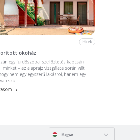
Hírek
borított ökoház
zán egy fürdőszobai szellőztetés kapcsán
l minket – az alaprajz vizsgálata során vált
 hogy nem egy egyszerű lakásról, hanem egy
 van szó.
lvasom →
Magyar