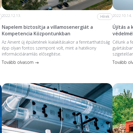
2022.12.13.
2022.10.14.
Hírek
Napelem biztosítja a villamosenergiát a
Újítás a
Kompetencia Központunkban
védelmé
Az Airvent új épületének kialakításakor a fenntarthatóság
Célunk a f
épp olyan fontos szempont volt, mint a hatékony
gyártásban
információáramlás elősegítése.
szigetelőa
Tovább olvasom →
Tovább o