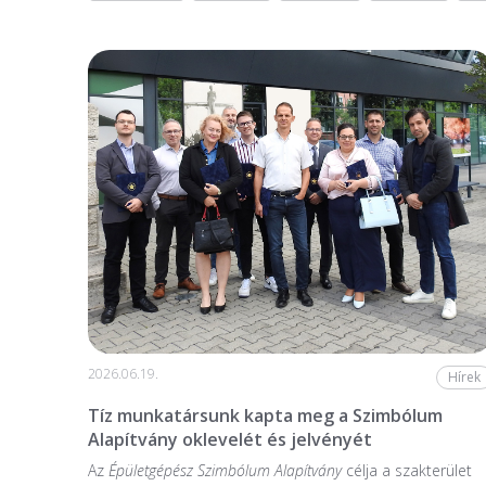
2026.06.19.
Hírek
Tíz munkatársunk kapta meg a Szimbólum
Alapítvány oklevelét és jelvényét
Az
Épületgépész Szimbólum Alapítvány
célja a szakterület