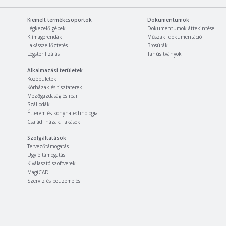
Kiemelt termékcsoportok
Dokumentumok
Légkezelő gépek
Dokumentumok áttekintése
Klímagerendák
Műszaki dokumentáció
Lakásszellőztetés
Brosúrák
Légsterilizálás
Tanúsítványok
Alkalmazási területek
Középületek
Kórházak és tisztaterek
Mezőgazdaság és ipar
Szállodák
Étterem és konyhatechnológia
Családi házak, lakások
Szolgáltatások
Tervezőtámogatás
Ügyféltámogatás
Kiválasztó szoftverek
MagiCAD
Szerviz és beüzemelés