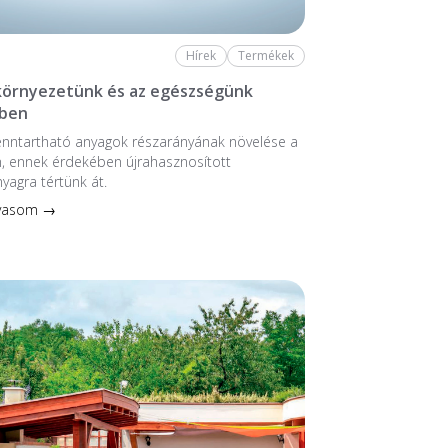
Hírek
Termékek
 környezetünk és az egészségünk
ben
enntartható anyagok részarányának növelése a
, ennek érdekében újrahasznosított
nyagra tértünk át.
lvasom →