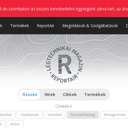
8-án szombaton az összes kereskedelmi egységünk zárva tart, az áru
nk
Termékek
ReportAir
Megoldások & Szolgáltatások
Összes
Hírek
Cikkek
Termékek
Címkék
akarékos
Szabályozás
Innováció
Fenntarthatóság
Klímagerenda
M
Archív