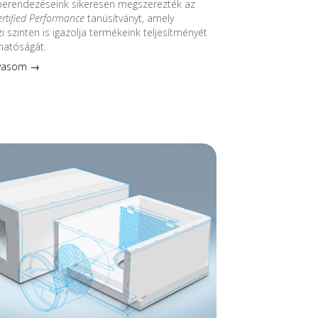
 berendezéseink sikeresen megszerezték az
ertified Performance
tanúsítványt, amely
 szinten is igazolja termékeink teljesítményét
hatóságát.
lvasom →