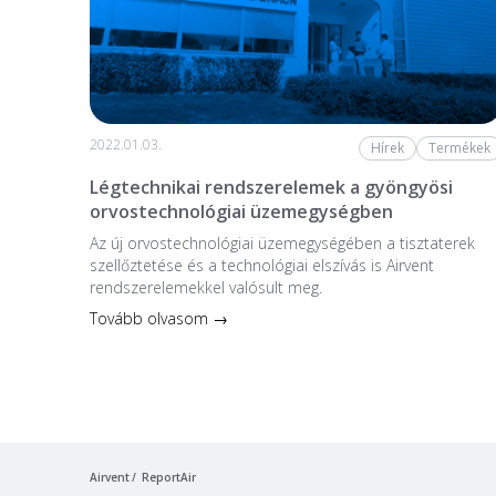
2022.01.03.
Hírek
Termékek
Légtechnikai rendszerelemek a gyöngyösi
orvostechnológiai üzemegységben
Az új orvostechnológiai üzem­egységében a tiszta­terek
szellőztetése és a technológiai elszívás is Airvent
rendszerelemekkel valósult meg.
Tovább olvasom →
Airvent
ReportAir