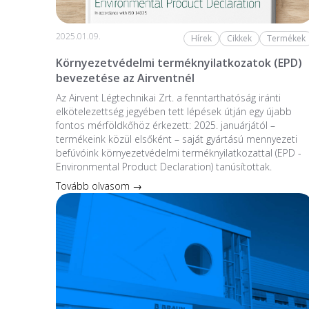
2025.01.09.
Hírek
Cikkek
Termékek
Környezetvédelmi terméknyilatkozatok (EPD)
bevezetése az Airventnél
Az Airvent Légtechnikai Zrt. a fenntarthatóság iránti
elkötelezettség jegyében tett lépések útján egy újabb
fontos mérföldkőhöz érkezett: 2025. januárjától –
termékeink közül elsőként – saját gyártású mennyezeti
befúvóink környezetvédelmi terméknyilatkozattal (EPD -
Environmental Product Declaration) tanúsítottak.
Tovább olvasom →