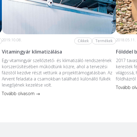
2019.10.08.
2018.05.11.
Cikkek
Termékek
Vitamingyár klimatizálása
Földdel 
Egy vitamingyár szellőztető- és klimatizáló rendszerének
2017 tavas
korszerűsítésében működtünk közre, ahol a tervezési
kerestek fe
fázistól kezdve részt vettünk a projekttámogatásban. Az
világossá,
Airvent feladata a csarnokban található különálló fülkék
földházról
levegőjének kezelése volt.
Tovább o
Tovább olvasom →