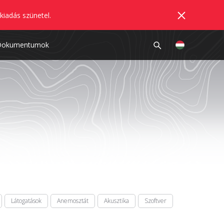
kiadás szünetel.
Dokumentumok
Látogatások
Anemosztát
Akusztika
Szoftver