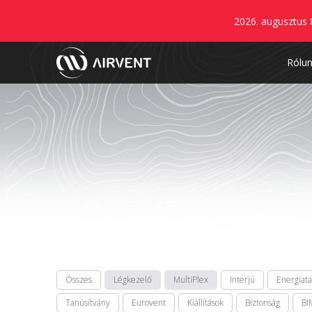
2026. augusztus 
Rólu
Összes
Légkezelő
MultiPlex
Interjú
Energiat
Tanúsítvány
Eurovent
Kiállítások
Biztonság
BI