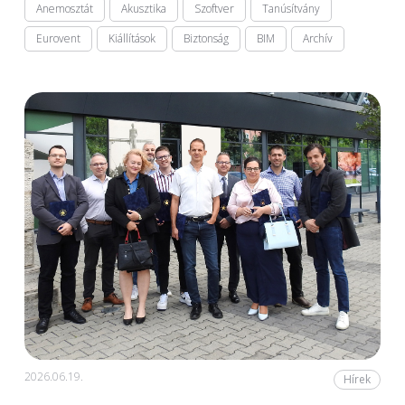
Anemosztát
Akusztika
Szoftver
Tanúsítvány
Eurovent
Kiállítások
Biztonság
BIM
Archív
2026.06.19.
Hírek