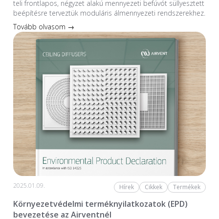
teli frontlapos, négyzet alakú mennyezeti befúvót süllyesztett
beépítésre terveztük moduláris álmennyezeti rendszerekhez.
Tovább olvasom →
2025.01.09.
Hírek
Cikkek
Termékek
Környezetvédelmi terméknyilatkozatok (EPD)
bevezetése az Airventnél