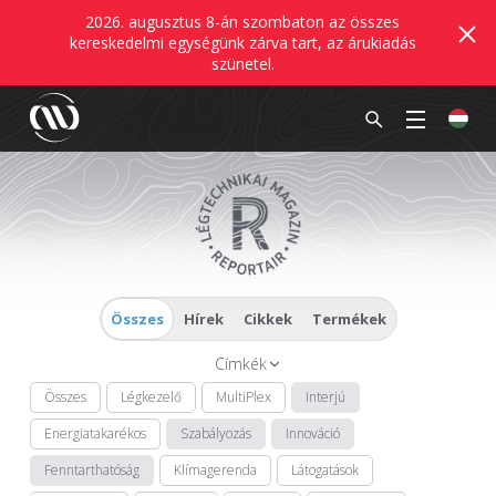
2026. augusztus 8-án szombaton az összes
kereskedelmi egységünk zárva tart, az árukiadás
szünetel.
Összes
Hírek
Cikkek
Termékek
Címkék
Összes
Légkezelő
MultiPlex
Interjú
Energiatakarékos
Szabályozás
Innováció
Fenntarthatóság
Klímagerenda
Látogatások