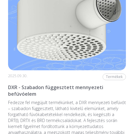
2025.09.30.
Termékek
DXR - Szabadon függesztett mennyezeti
befúvóelem
Fedezze fel megújult termékünket, a DXR mennyezeti befúvót
– szabadon függesztett, látható kivitelű elemünket, amely
forgatható fúvókabetétekkel rendelkezik, és kiegészíti a
DRT(I), DRTX és BRD termékcsaládokat. A fejlesztés során
kiemelt figyelmet fordítottunk a környezettudatos
anyaghasználatra, a megszokott magas teljesítmény további