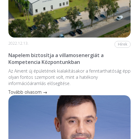
2022.12.13.
Hírek
Napelem biztosítja a villamosenergiát a
Kompetencia Központunkban
Az Airvent új épületének kialakításakor a fenntarthatóság épp
olyan fontos szempont volt, mint a hatékony
információáramlás elősegítése.
Tovább olvasom →