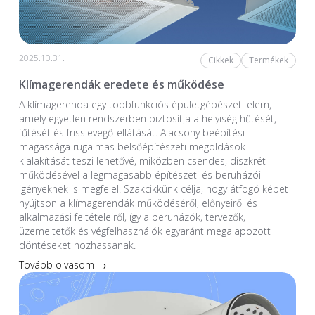
2025.10.31.
Cikkek
Termékek
Klímagerendák eredete és működése
A klímagerenda egy többfunkciós épületgépészeti elem,
amely egyetlen rendszerben biztosítja a helyiség hűtését,
fűtését és frisslevegő-ellátását. Alacsony beépítési
magassága rugalmas belsőépítészeti megoldások
kialakítását teszi lehetővé, miközben csendes, diszkrét
működésével a legmagasabb építészeti és beruházói
igényeknek is megfelel. Szakcikkünk célja, hogy átfogó képet
nyújtson a klímagerendák működéséről, előnyeiről és
alkalmazási feltételeiről, így a beruházók, tervezők,
üzemeltetők és végfelhasználók egyaránt megalapozott
döntéseket hozhassanak.
Tovább olvasom →