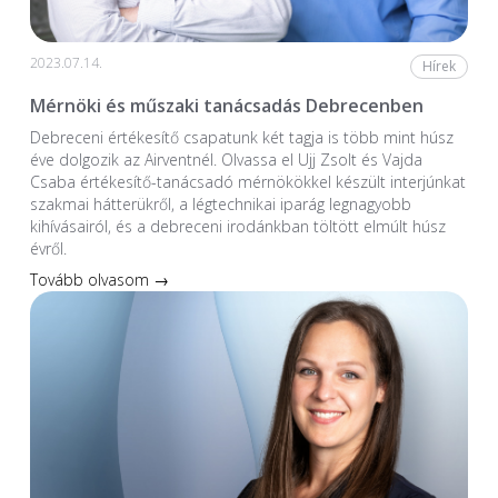
2023.07.14.
Hírek
Mérnöki és műszaki tanácsadás Debrecenben
Debreceni értékesítő csapatunk két tagja is több mint húsz
éve dolgozik az Airventnél. Olvassa el Ujj Zsolt és Vajda
Csaba értékesítő-tanácsadó mérnökökkel készült interjúnkat
szakmai hátterükről, a légtechnikai iparág legnagyobb
kihívásairól, és a debreceni irodánkban töltött elmúlt húsz
évről.
Tovább olvasom →