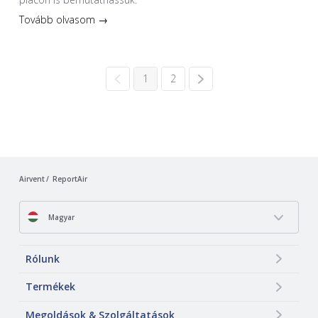
Tovább olvasom →
1
2
Airvent
ReportAir
Magyar
Rólunk
Termékek
Megoldások & Szolgáltatások