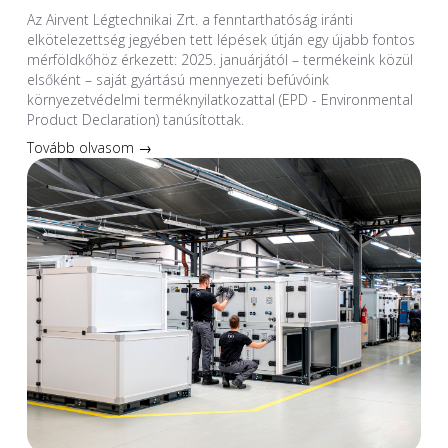
Az Airvent Légtechnikai Zrt. a fenntarthatóság iránti
elkötelezettség jegyében tett lépések útján egy újabb fontos
mérföldkőhöz érkezett: 2025. januárjától – termékeink közül
elsőként – saját gyártású mennyezeti befúvóink
környezetvédelmi terméknyilatkozattal (EPD - Environmental
Product Declaration) tanúsítottak.
Tovább olvasom →