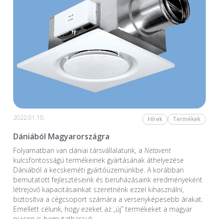
2022.01.10.
Hírek
Termékek
Dániából Magyarországra
Folyamatban van dániai társvállalatunk, a
Netavent
kulcsfontosságú termékeinek gyártásának áthelyezése
Dániából a kecskeméti gyártóüzemünkbe. A korábban
bemutatott fejlesztéseink és beruházásaink eredményeként
létrejövő kapacitásainkat szeretnénk ezzel kihasználni,
biztosítva a cégcsoport számára a versenyképesebb árakat.
Emellett célunk, hogy ezeket az „új” termékeket a magyar
piacon is bemutathassuk.