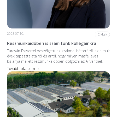
2023.07.10.
Cikkek
Részmunkaidőben is számítunk kollégáinkra
Turcsán Eszterrel beszélgettünk szakmai hátteréről, az elmúlt
évek tapasztalatairól és arról, hogy milyen másfél éves
kislánya mellett részmunkaidőben dolgozni az Airventnél.
Tovább olvasom →