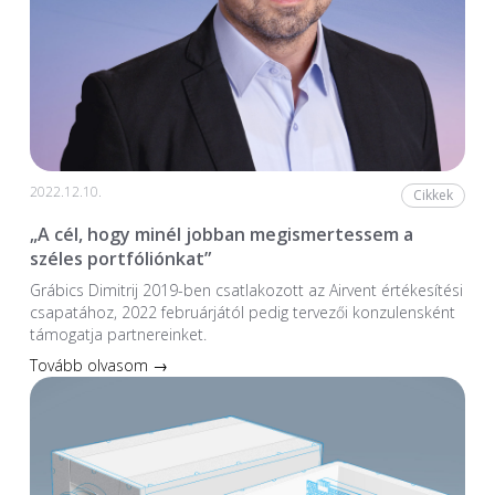
2022.12.10.
Cikkek
„A cél, hogy minél jobban megismertessem a
széles portfóliónkat”
Grábics Dimitrij 2019-ben csatlakozott az Airvent értékesítési
csapatához, 2022 februárjától pedig tervezői konzulensként
támogatja partnereinket.
Tovább olvasom →