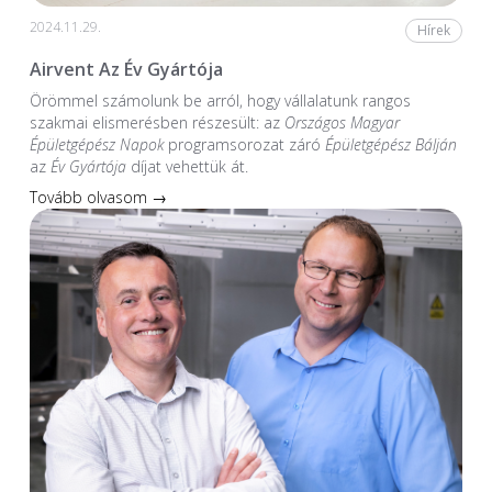
2024.11.29.
Hírek
Airvent Az Év Gyártója
Örömmel számolunk be arról, hogy vállalatunk rangos
szakmai elismerésben részesült: az
Országos Magyar
Épületgépész Napok
programsorozat záró
Épületgépész Bálján
az
Év Gyártója
díjat vehettük át.
Tovább olvasom →