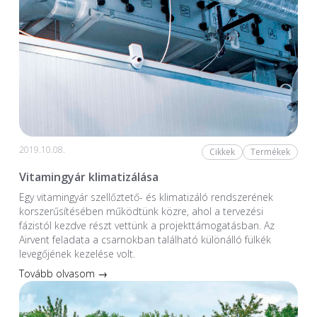
2019.10.08.
Cikkek
Termékek
Vitamingyár klimatizálása
Egy vitamingyár szellőztető- és klimatizáló rendszerének
korszerűsítésében működtünk közre, ahol a tervezési
fázistól kezdve részt vettünk a projekttámogatásban. Az
Airvent feladata a csarnokban található különálló fülkék
levegőjének kezelése volt.
Tovább olvasom →