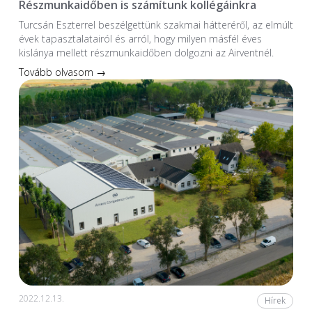
Részmunkaidőben is számítunk kollégáinkra
Turcsán Eszterrel beszélgettünk szakmai hátteréről, az elmúlt
évek tapasztalatairól és arról, hogy milyen másfél éves
kislánya mellett részmunkaidőben dolgozni az Airventnél.
Tovább olvasom →
2022.12.13.
Hírek