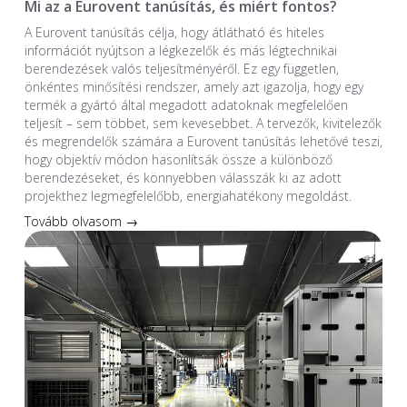
Mi az a Eurovent tanúsítás, és miért fontos?
A Eurovent tanúsítás célja, hogy átlátható és hiteles
információt nyújtson a légkezelők és más légtechnikai
berendezések valós teljesítményéről. Ez egy független,
önkéntes minősítési rendszer, amely azt igazolja, hogy egy
termék a gyártó által megadott adatoknak megfelelően
teljesít – sem többet, sem kevesebbet. A tervezők, kivitelezők
és megrendelők számára a Eurovent tanúsítás lehetővé teszi,
hogy objektív módon hasonlítsák össze a különböző
berendezéseket, és könnyebben válasszák ki az adott
projekthez legmegfelelőbb, energiahatékony megoldást.
Tovább olvasom →