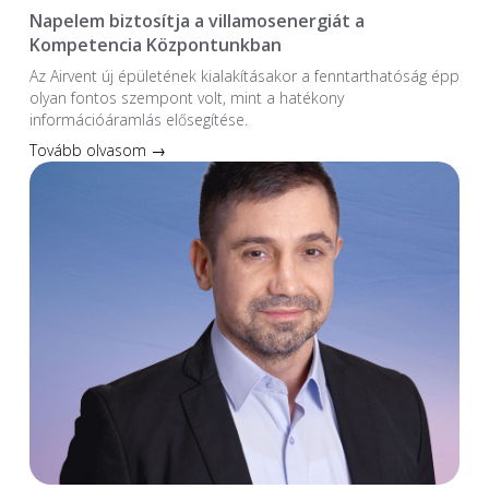
Napelem biztosítja a villamosenergiát a
Kompetencia Központunkban
Az Airvent új épületének kialakításakor a fenntarthatóság épp
olyan fontos szempont volt, mint a hatékony
információáramlás elősegítése.
Tovább olvasom →