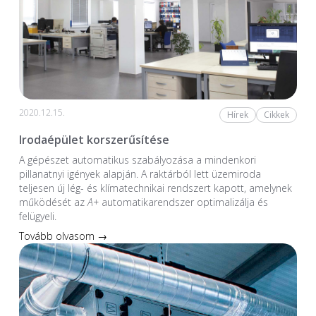
2020.12.15.
Hírek
Cikkek
Irodaépület korszerűsítése
A gépészet automatikus szabályozása a mindenkori
pillanatnyi igények alapján. A raktárból lett üzemiroda
teljesen új lég- és klímatechnikai rendszert kapott, amelynek
működését az
A+
automatikarendszer optimalizálja és
felügyeli.
Tovább olvasom →