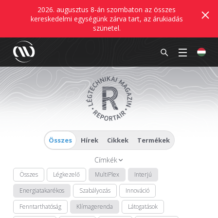
2026. augusztus 8-án szombaton az összes
kereskedelmi egységünk zárva tart, az árukiadás
szünetel.
Összes
Hírek
Cikkek
Termékek
Címkék
Összes
Légkezelő
MultiPlex
Interjú
Energiatakarékos
Szabályozás
Innováció
Fenntarthatóság
Klímagerenda
Látogatások