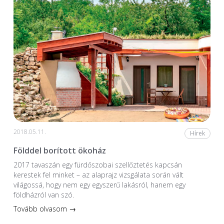
2018.05.11.
Hírek
Földdel borított ökoház
2017 tavaszán egy fürdőszobai szellőztetés kapcsán
kerestek fel minket – az alaprajz vizsgálata során vált
világossá, hogy nem egy egyszerű lakásról, hanem egy
földházról van szó.
Tovább olvasom →