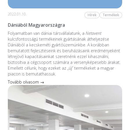
2022.01.10.
Hírek
Termékek
Dániából Magyarországra
Folyamatban van dániai társvállalatunk, a
Netavent
kulcsfontosságú termékeinek gyártásának áthelyezése
Dániából a kecskeméti gyártóüzemünkbe. A korábban
bemutatott fejlesztéseink és beruházásaink eredményeként
létrejövő kapacitásainkat szeretnénk ezzel kihasználni,
biztosítva a cégcsoport számára a versenyképesebb árakat.
Emellett célunk, hogy ezeket az „új” termékeket a magyar
piacon is bemutathassuk.
Tovább olvasom →