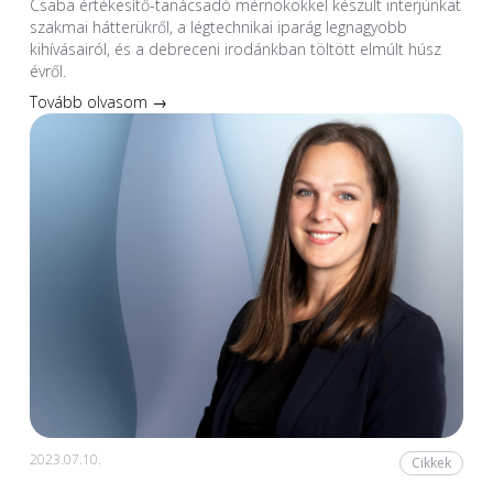
Csaba értékesítő-tanácsadó mérnökökkel készült interjúnkat
szakmai hátterükről, a légtechnikai iparág legnagyobb
kihívásairól, és a debreceni irodánkban töltött elmúlt húsz
évről.
Tovább olvasom →
2023.07.10.
Cikkek