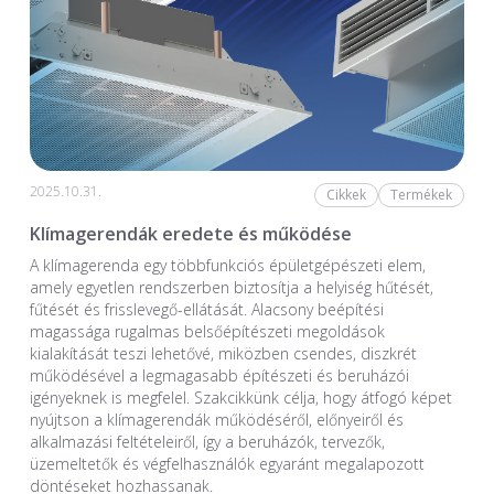
2025.10.31.
Cikkek
Termékek
Klímagerendák eredete és működése
A klímagerenda egy többfunkciós épületgépészeti elem,
amely egyetlen rendszerben biztosítja a helyiség hűtését,
fűtését és frisslevegő-ellátását. Alacsony beépítési
magassága rugalmas belsőépítészeti megoldások
kialakítását teszi lehetővé, miközben csendes, diszkrét
működésével a legmagasabb építészeti és beruházói
igényeknek is megfelel. Szakcikkünk célja, hogy átfogó képet
nyújtson a klímagerendák működéséről, előnyeiről és
alkalmazási feltételeiről, így a beruházók, tervezők,
üzemeltetők és végfelhasználók egyaránt megalapozott
döntéseket hozhassanak.