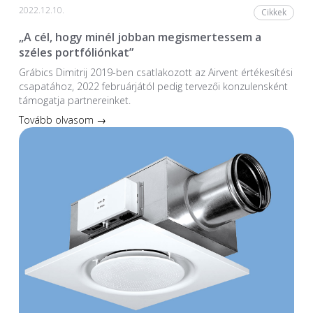
2022.12.10.
Cikkek
„A cél, hogy minél jobban megismertessem a
széles portfóliónkat”
Grábics Dimitrij 2019-ben csatlakozott az Airvent értékesítési
csapatához, 2022 februárjától pedig tervezői konzulensként
támogatja partnereinket.
Tovább olvasom →