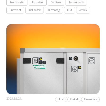
Anemosztát
Akusztika
Szoftver
Tanúsítvány
Eurovent
Kiállítások
Biztonság
BIM
Archív
2025.12.05.
Hírek
Cikkek
Termékek