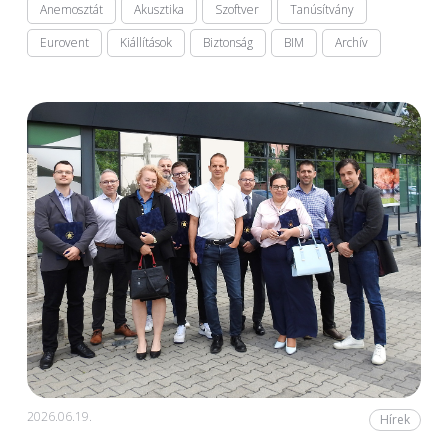
Anemosztát
Akusztika
Szoftver
Tanúsítvány
Eurovent
Kiállítások
Biztonság
BIM
Archív
2026.06.19.
Hírek