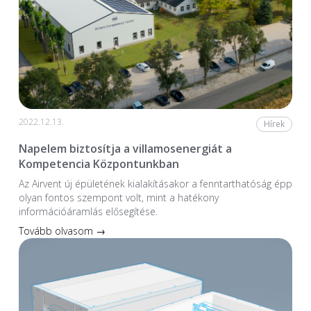
2022.12.13.
Hírek
Napelem biztosítja a villamosenergiát a
Kompetencia Központunkban
Az Airvent új épületének kialakításakor a fenntarthatóság épp
olyan fontos szempont volt, mint a hatékony
információáramlás elősegítése.
Tovább olvasom →