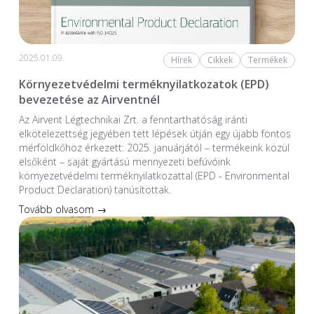
2025.01.09.
Hírek
Cikkek
Termékek
Környezetvédelmi terméknyilatkozatok (EPD)
bevezetése az Airventnél
Az Airvent Légtechnikai Zrt. a fenntarthatóság iránti
elkötelezettség jegyében tett lépések útján egy újabb fontos
mérföldkőhöz érkezett: 2025. januárjától – termékeink közül
elsőként – saját gyártású mennyezeti befúvóink
környezetvédelmi terméknyilatkozattal (EPD - Environmental
Product Declaration) tanúsítottak.
Tovább olvasom →