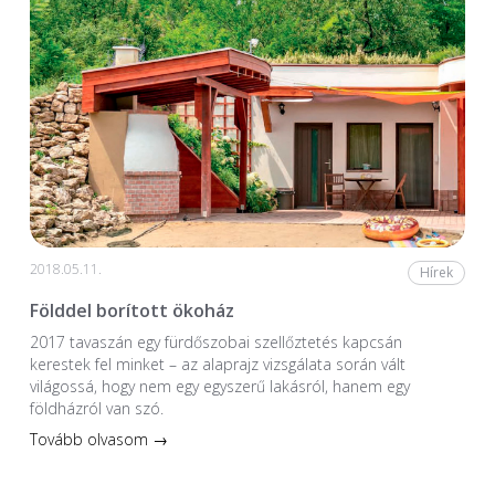
2018.05.11.
Hírek
Földdel borított ökoház
2017 tavaszán egy fürdőszobai szellőztetés kapcsán
kerestek fel minket – az alaprajz vizsgálata során vált
világossá, hogy nem egy egyszerű lakásról, hanem egy
földházról van szó.
Tovább olvasom →