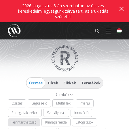
2026. augusztus 8-án szombaton az összes
kereskedelmi egységünk zárva tart, az árukiadás
szünetel.
Összes
Hírek
Cikkek
Termékek
Címkék
Összes
Légkezelő
MultiPlex
Interjú
Energiatakarékos
Szabályozás
Innováció
Fenntarthatóság
Klímagerenda
Látogatások