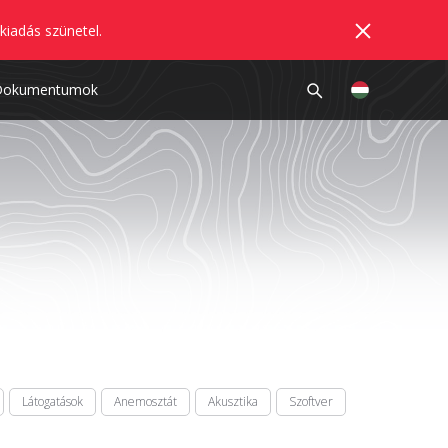
kiadás szünetel.
Dokumentumok
Látogatások
Anemosztát
Akusztika
Szoftver