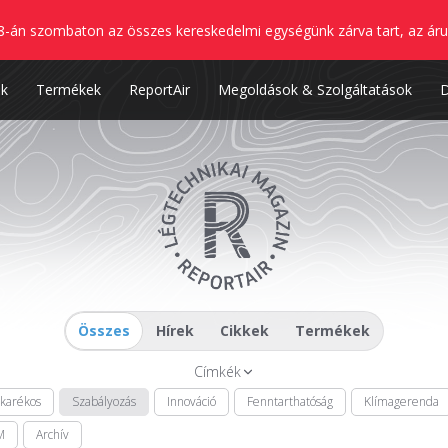
8-án szombaton az összes kereskedelmi egységünk zárva tart, az áru
nk
Termékek
ReportAir
Megoldások & Szolgáltatások
Összes
Hírek
Cikkek
Termékek
Címkék
akarékos
Szabályozás
Innováció
Fenntarthatóság
Klímagerenda
M
Archív