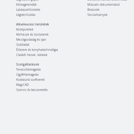
Klímagerendák
Műszaki dokumentáció
Lakásszellőztetés
Brosúrák
Légsterilizálás
Tanúsítványok
Alkalmazási területek
Középületek
Kórházak és tisztaterek
Mezőgazdaság és ipar
Szállodák
Étterem és konyhatechnológia
Családi házak, lakások
Szolgáltatások
Tervezőtámogatás
Ügyféltámogatás
Kiválasztó szoftverek
MagiCAD
Szerviz és beüzemelés