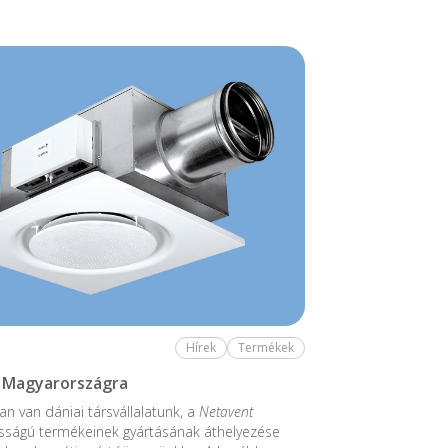
Hírek
Termékek
 Magyarországra
n van dániai társvállalatunk, a
Netavent
sságú termékeinek gyártásának áthelyezése