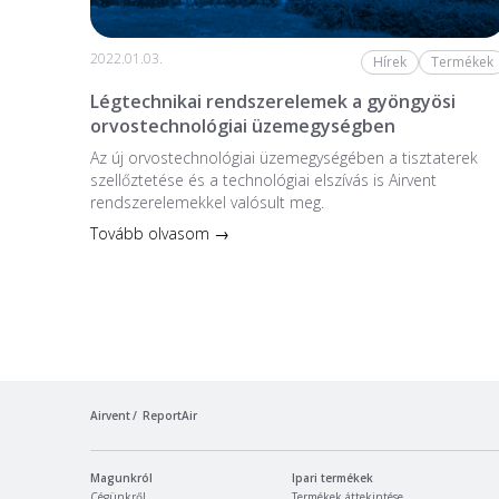
2022.01.03.
Hírek
Termékek
Légtechnikai rendszerelemek a gyöngyösi
orvostechnológiai üzemegységben
Az új orvostechnológiai üzem­egységében a tiszta­terek
szellőztetése és a technológiai elszívás is Airvent
rendszerelemekkel valósult meg.
Tovább olvasom →
Airvent
ReportAir
Magunkról
Ipari termékek
Cégünkről
Termékek áttekintése