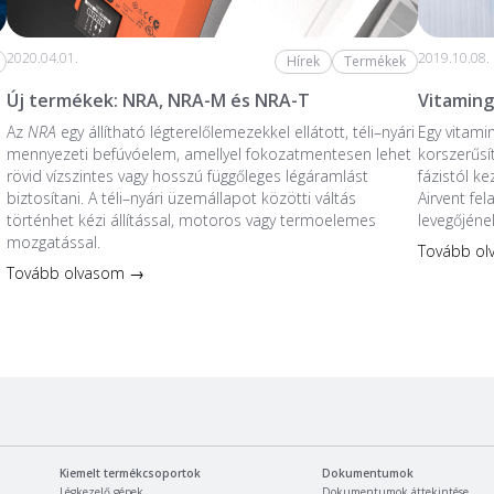
2020.04.01.
2019.10.08.
Hírek
Termékek
Új termékek: NRA, NRA-M és NRA-T
Vitaming
Az
NRA
egy állítható légterelőlemezekkel ellátott, téli–nyári
Egy vitami
mennyezeti befúvóelem, amellyel fokozatmentesen lehet
korszerűsí
rövid vízszintes vagy hosszú függőleges légáramlást
fázistól k
biztosítani. A téli–nyári üzemállapot közötti váltás
Airvent fe
történhet kézi állítással, motoros vagy termoelemes
levegőjéne
mozgatással.
Tovább o
Tovább olvasom →
Kiemelt termékcsoportok
Dokumentumok
Légkezelő gépek
Dokumentumok áttekintése