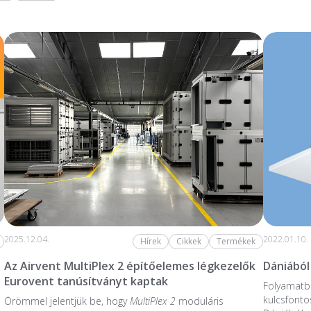
2025.12.04.
2022.01.10.
Hírek
Cikkek
Termékek
Az Airvent MultiPlex 2 építőelemes légkezelők
Dániából
Eurovent tanúsítványt kaptak
Folyamatba
kulcsfonto
Örömmel jelentjük be, hogy
MultiPlex 2
moduláris