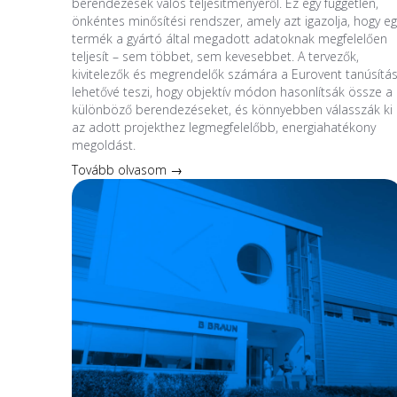
berendezések valós teljesítményéről. Ez egy független,
önkéntes minősítési rendszer, amely azt igazolja, hogy eg
termék a gyártó által megadott adatoknak megfelelően
teljesít – sem többet, sem kevesebbet. A tervezők,
kivitelezők és megrendelők számára a Eurovent tanúsítá
lehetővé teszi, hogy objektív módon hasonlítsák össze a
különböző berendezéseket, és könnyebben válasszák ki
az adott projekthez legmegfelelőbb, energiahatékony
megoldást.
Tovább olvasom →