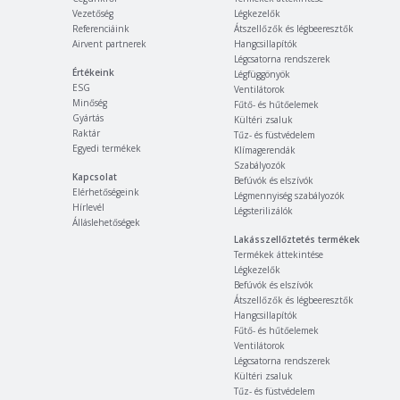
Vezetőség
Légkezelők
Referenciáink
Átszellőzők és légbeeresztők
Airvent partnerek
Hangcsillapítók
Légcsatorna rendszerek
Értékeink
Légfüggönyök
ESG
Ventilátorok
Minőség
Fűtő- és hűtőelemek
Gyártás
Kültéri zsaluk
Raktár
Tűz- és füstvédelem
Egyedi termékek
Klímagerendák
Szabályozók
Kapcsolat
Befúvók és elszívók
Elérhetőségeink
Légmennyiség szabályozók
Hírlevél
Légsterilizálók
Álláslehetőségek
Lakásszellőztetés termékek
Termékek áttekintése
Légkezelők
Befúvók és elszívók
Átszellőzők és légbeeresztők
Hangcsillapítók
Fűtő- és hűtőelemek
Ventilátorok
Légcsatorna rendszerek
Kültéri zsaluk
Tűz- és füstvédelem