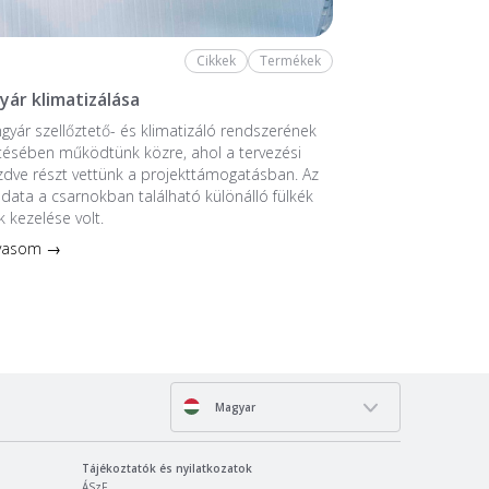
Cikkek
Termékek
yár klimatizálása
ngyár szellőztető- és klimatizáló rendszerének
tésében működtünk közre, ahol a tervezési
ezdve részt vettünk a projekttámogatásban. Az
ladata a csarnokban található különálló fülkék
k kezelése volt.
lvasom →
Magyar
Tájékoztatók és nyilatkozatok
ÁSzF