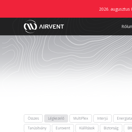
2026. augusztus 
Rólu
Összes
Légkezelő
MultiPlex
Interjú
Energiat
Tanúsítvány
Eurovent
Kiállítások
Biztonság
BI