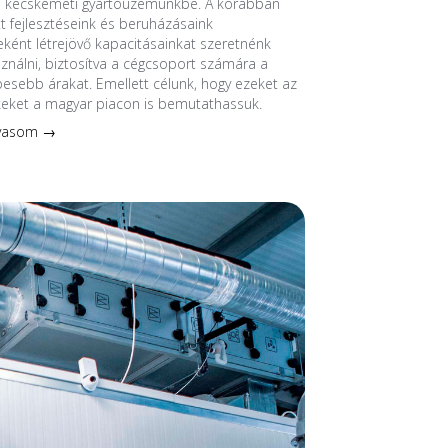
a kecskeméti gyártóüzemünkbe. A korábban
 fejlesztéseink és beruházásaink
ént létrejövő kapacitásainkat szeretnénk
sználni, biztosítva a cégcsoport számára a
esebb árakat. Emellett célunk, hogy ezeket az
keket a magyar piacon is bemutathassuk.
lvasom →