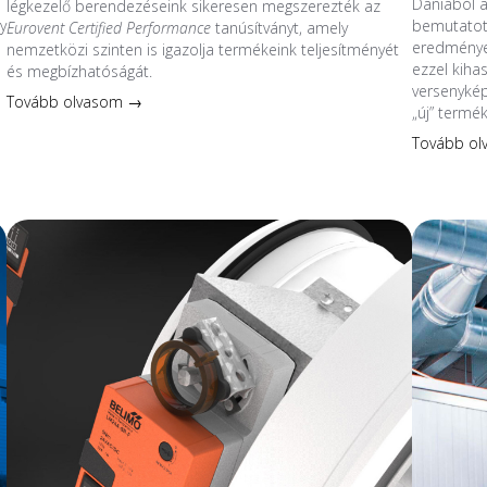
Dániából 
légkezelő berendezéseink sikeresen megszerezték az
y
bemutatott
Eurovent Certified Performance
tanúsítványt, amely
eredmények
nemzetközi szinten is igazolja termékeink teljesítményét
ezzel kiha
és megbízhatóságát.
s
versenykép
Tovább olvasom →
„új” termé
Tovább o