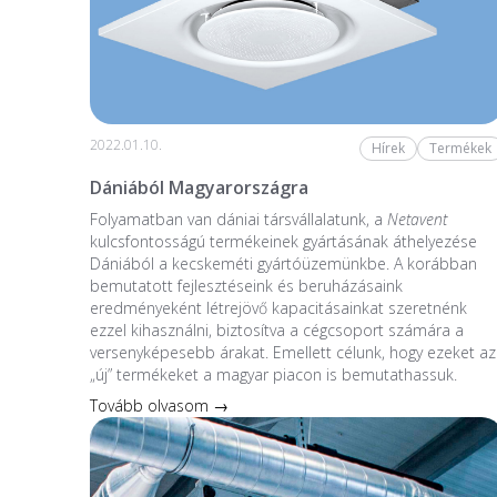
2022.01.10.
Hírek
Termékek
Dániából Magyarországra
Folyamatban van dániai társvállalatunk, a
Netavent
kulcsfontosságú termékeinek gyártásának áthelyezése
Dániából a kecskeméti gyártóüzemünkbe. A korábban
bemutatott fejlesztéseink és beruházásaink
eredményeként létrejövő kapacitásainkat szeretnénk
ezzel kihasználni, biztosítva a cégcsoport számára a
versenyképesebb árakat. Emellett célunk, hogy ezeket az
„új” termékeket a magyar piacon is bemutathassuk.
Tovább olvasom →