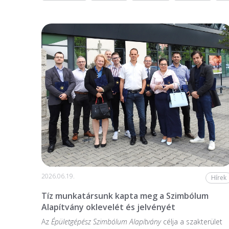
2026.06.19.
Hírek
Tíz munkatársunk kapta meg a Szimbólum
Alapítvány oklevelét és jelvényét
Az
Épületgépész Szimbólum Alapítvány
célja a szakterület