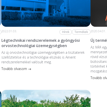
2022.01.03.
2020.04.01.
Hírek
Termékek
Légtechnikai rendszerelemek a gyöngyösi
Új termé
orvostechnológiai üzemegységben
Az
NRA
egy
mennyezet
Az új orvostechnológiai üzem­egységében a tiszta­terek
rövid vízs
szellőztetése és a technológiai elszívás is Airvent
biztosítani
rendszerelemekkel valósult meg.
történhet 
Tovább olvasom →
mozgatáss
Tovább o