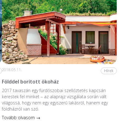
2018.05.11.
Hírek
Földdel borított ökoház
2017 tavaszán egy fürdőszobai szellőztetés kapcsán
kerestek fel minket – az alaprajz vizsgálata során vált
világossá, hogy nem egy egyszerű lakásról, hanem egy
földházról van szó.
Tovább olvasom →