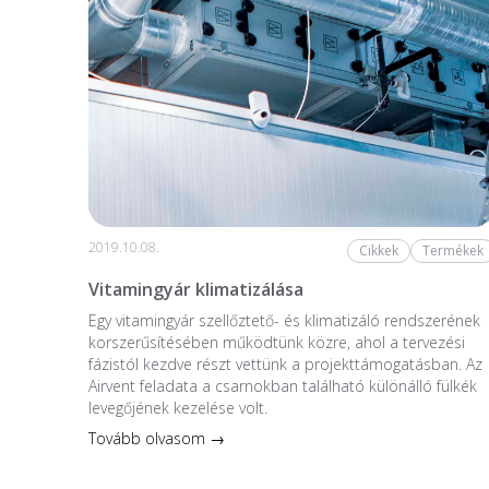
2019.10.08.
Cikkek
Termékek
Vitamingyár klimatizálása
Egy vitamingyár szellőztető- és klimatizáló rendszerének
korszerűsítésében működtünk közre, ahol a tervezési
fázistól kezdve részt vettünk a projekttámogatásban. Az
Airvent feladata a csarnokban található különálló fülkék
levegőjének kezelése volt.
Tovább olvasom →