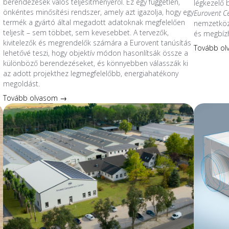
berendezések valós teljesítményéről. Ez egy független,
légkezelő
önkéntes minősítési rendszer, amely azt igazolja, hogy egy
Eurovent C
termék a gyártó által megadott adatoknak megfelelően
nemzetközi
teljesít – sem többet, sem kevesebbet. A tervezők,
és megbíz
kivitelezők és megrendelők számára a Eurovent tanúsítás
Tovább o
lehetővé teszi, hogy objektív módon hasonlítsák össze a
különböző berendezéseket, és könnyebben válasszák ki
az adott projekthez legmegfelelőbb, energiahatékony
megoldást.
Tovább olvasom →