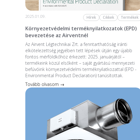
2025.01.09.
Hírek
Cikkek
Termékek
Környezetvédelmi terméknyilatkozatok (EPD)
bevezetése az Airventnél
Az Airvent Légtechnikai Zrt. a fenntarthatóság iránti
elkötelezettség jegyében tett lépések útján egy újabb
fontos mérföldkőhöz érkezett: 2025. januárjától –
termékeink közül elsőként – saját gyártású mennyezeti
befúvóink környezetvédelmi terméknyilatkozattal (EPD -
Environmental Product Declaration) tanúsítottak.
Tovább olvasom →