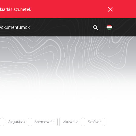
kiadás szünetel.
Dokumentumok
Látogatások
Anemosztát
Akusztika
Szoftver