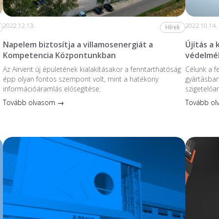
2022.12.13.
2022.10.14.
Hírek
Napelem biztosítja a villamosenergiát a
Újítás a
Kompetencia Központunkban
védelmé
Az Airvent új épületének kialakításakor a fenntarthatóság
Célunk a f
épp olyan fontos szempont volt, mint a hatékony
gyártásban
információáramlás elősegítése.
szigetelőa
Tovább olvasom →
Tovább o