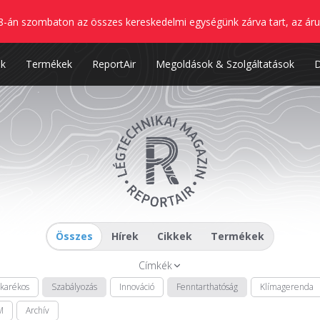
8-án szombaton az összes kereskedelmi egységünk zárva tart, az áru
nk
Termékek
ReportAir
Megoldások & Szolgáltatások
Összes
Hírek
Cikkek
Termékek
Címkék
akarékos
Szabályozás
Innováció
Fenntarthatóság
Klímagerenda
M
Archív