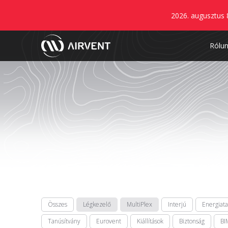
2026. augusztus 
Rólu
Összes
Légkezelő
MultiPlex
Interjú
Energiat
Tanúsítvány
Eurovent
Kiállítások
Biztonság
BI