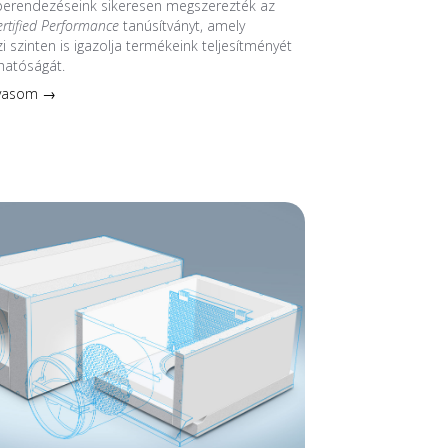
 berendezéseink sikeresen megszerezték az
ertified Performance
tanúsítványt, amely
 szinten is igazolja termékeink teljesítményét
hatóságát.
lvasom →