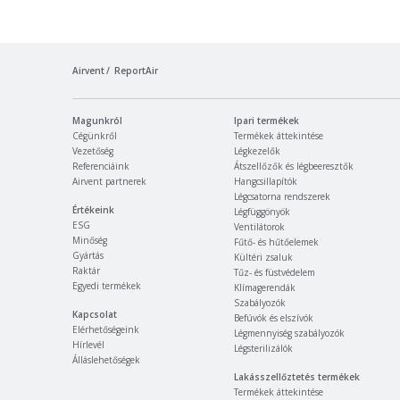
Airvent
ReportAir
Magunkról
Ipari termékek
Cégünkről
Termékek áttekintése
Vezetőség
Légkezelők
Referenciáink
Átszellőzők és légbeeresztők
Airvent partnerek
Hangcsillapítók
Légcsatorna rendszerek
Értékeink
Légfüggönyök
ESG
Ventilátorok
Minőség
Fűtő- és hűtőelemek
Gyártás
Kültéri zsaluk
Raktár
Tűz- és füstvédelem
Egyedi termékek
Klímagerendák
Szabályozók
Kapcsolat
Befúvók és elszívók
Elérhetőségeink
Légmennyiség szabályozók
Hírlevél
Légsterilizálók
Álláslehetőségek
Lakásszellőztetés termékek
Termékek áttekintése