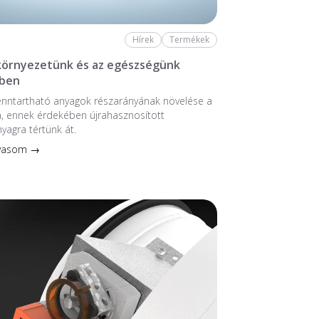
Hírek
Termékek
 környezetünk és az egészségünk
ben
enntartható anyagok részarányának növelése a
, ennek érdekében újrahasznosított
nyagra tértünk át.
lvasom →