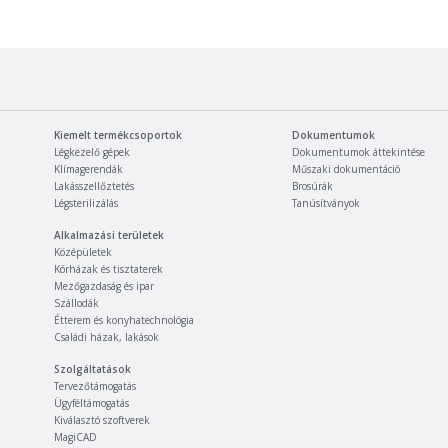
Kiemelt termékcsoportok
Dokumentumok
Légkezelő gépek
Dokumentumok áttekintése
Klímagerendák
Műszaki dokumentáció
Lakásszellőztetés
Brosúrák
Légsterilizálás
Tanúsítványok
Alkalmazási területek
Középületek
Kórházak és tisztaterek
Mezőgazdaság és ipar
Szállodák
Étterem és konyhatechnológia
Családi házak, lakások
Szolgáltatások
Tervezőtámogatás
Ügyféltámogatás
Kiválasztó szoftverek
MagiCAD