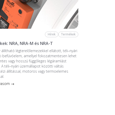
Hírek
Termékek
kek: NRA, NRA-M és NRA-T
 állítható légterelőlemezekkel ellátott, téli–nyári
i befúvóelem, amellyel fokozatmentesen lehet
zintes vagy hosszú függőleges légáramlást
. A téli–nyári üzemállapot közötti váltás
kézi állítással, motoros vagy termoelemes
al.
lvasom →