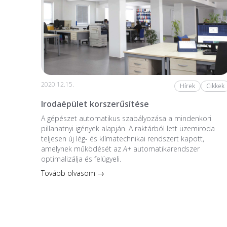
2020.12.15.
Hírek
Cikkek
Irodaépület korszerűsítése
A gépészet automatikus szabályozása a mindenkori
pillanatnyi igények alapján. A raktárból lett üzemiroda
teljesen új lég- és klímatechnikai rendszert kapott,
amelynek működését az
A+
automatikarendszer
optimalizálja és felügyeli.
Tovább olvasom →