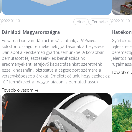
2022.01.10.
2022.01.10.
Hírek
Termékek
Dániából Magyarországra
Hatékony
Folyamatban van dániai társvállalatunk, a
Netavent
Gyártókapa
kulcsfontosságú termékeinek gyártásának áthelyezése
fejlesztés
Dániából a kecskeméti gyártóüzemünkbe. A korábban
peremezőg
bemutatott fejlesztéseink és beruházásaink
jelentős h
eredményeként létrejövő kapacitásainkat szeretnénk
rugalmassá
ezzel kihasználni, biztosítva a cégcsoport számára a
Tovább o
versenyképesebb árakat. Emellett célunk, hogy ezeket az
„új” termékeket a magyar piacon is bemutathassuk.
Tovább olvasom →