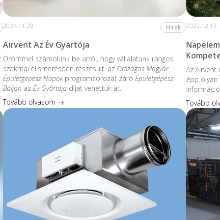
2024.11.29.
2022.12.13.
Hírek
Airvent Az Év Gyártója
Napelem 
Kompete
t
Örömmel számolunk be arról, hogy vállalatunk rangos
szakmai elismerésben részesült: az
Országos Magyar
Az Airvent
Épületgépész Napok
programsorozat záró
Épületgépész
épp olyan 
Bálján
az
Év Gyártója
díjat vehettük át.
információ
Tovább olvasom →
Tovább o