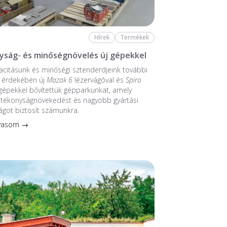
Hírek
Termékek
ság- és minőségnövelés új gépekkel
citásunk és minőségi sztenderdjeink további
e érdekében új
Mazak 6
lézervágóval és
Spiro
épekkel bővítettük gépparkunkat, amely
atékonyságnövekedést és nagyobb gyártási
got biztosít számunkra.
lvasom →