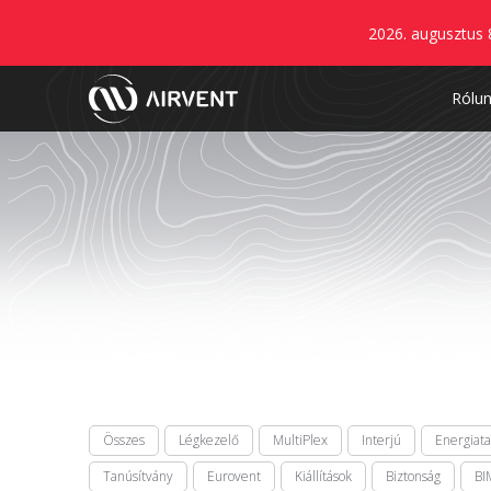
2026. augusztus 
Rólu
Összes
Légkezelő
MultiPlex
Interjú
Energiat
Tanúsítvány
Eurovent
Kiállítások
Biztonság
BI