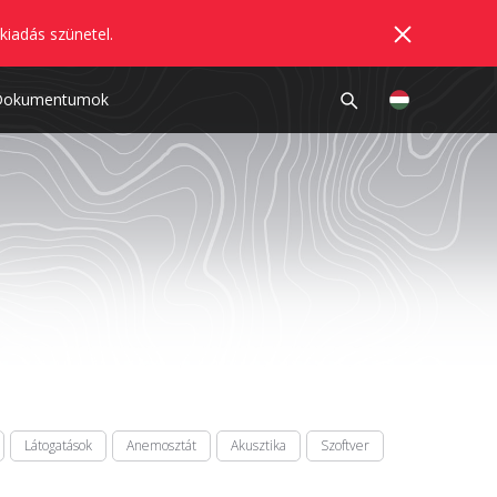
kiadás szünetel.
Dokumentumok
Látogatások
Anemosztát
Akusztika
Szoftver