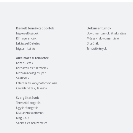
Kiemelt termékcsoportok
Dokumentumok
Légkezelő gépek
Dokumentumok áttekintése
Klímagerendák
Műszaki dokumentáció
Lakásszellőztetés
Brosúrák
Légsterilizálás
Tanúsítványok
Alkalmazási területek
Középületek
Kórházak és tisztaterek
Mezőgazdaság és ipar
Szállodák
Étterem és konyhatechnológia
Családi házak, lakások
Szolgáltatások
Tervezőtámogatás
Ügyféltámogatás
Kiválasztó szoftverek
MagiCAD
Szerviz és beüzemelés