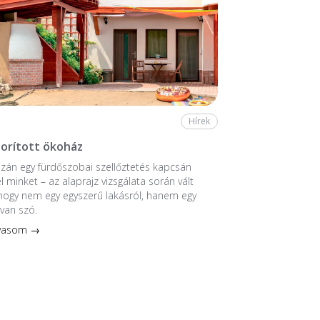
Hírek
borított ökoház
zán egy fürdőszobai szellőztetés kapcsán
l minket – az alaprajz vizsgálata során vált
 hogy nem egy egyszerű lakásról, hanem egy
 van szó.
lvasom →