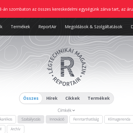
8-án szombaton az összes kereskedelmi egységünk zárva tart, az áru
nk
Termékek
ReportAir
Megoldások & Szolgáltatások
Összes
Hírek
Cikkek
Termékek
Címkék
akarékos
Szabályozás
Innováció
Fenntarthatóság
Klímagerenda
M
Archív