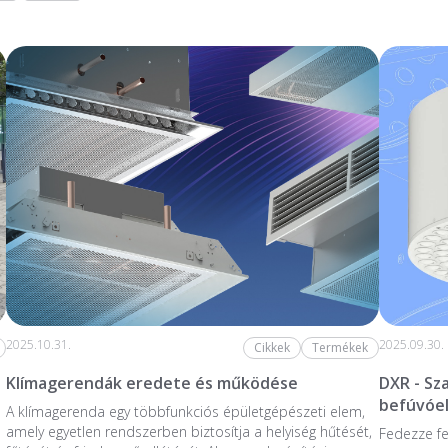
2025.10.31.
2025.09.30.
Cikkek
Termékek
Klímagerendák eredete és működése
DXR - S
befúvóe
A klímagerenda egy többfunkciós épületgépészeti elem,
amely egyetlen rendszerben biztosítja a helyiség hűtését,
Fedezze fe