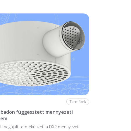
Termékek
zabadon függesztett mennyezeti
lem
l megújult termékünket, a DXR mennyezeti