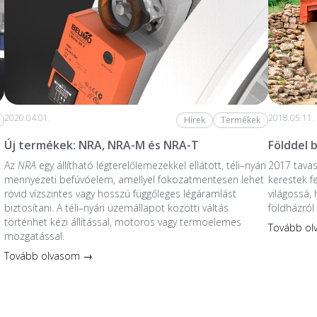
2020.04.01.
2018.05.11.
Hírek
Termékek
Új termékek: NRA, NRA-M és NRA-T
Földdel 
Az
NRA
egy állítható légterelőlemezekkel ellátott, téli–nyári
2017 tavas
mennyezeti befúvóelem, amellyel fokozatmentesen lehet
kerestek fe
rövid vízszintes vagy hosszú függőleges légáramlást
világossá,
biztosítani. A téli–nyári üzemállapot közötti váltás
földházról
történhet kézi állítással, motoros vagy termoelemes
Tovább o
mozgatással.
Tovább olvasom →