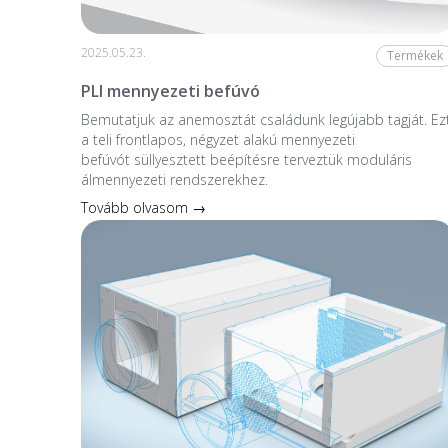
2025.05.23.
Termékek
PLI mennyezeti befúvó
Bemutatjuk az anemosztát családunk legújabb tagját. Ez
a teli frontlapos, négyzet alakú mennyezeti
befúvót süllyesztett beépítésre terveztük moduláris
álmennyezeti rendszerekhez.
Tovább olvasom →