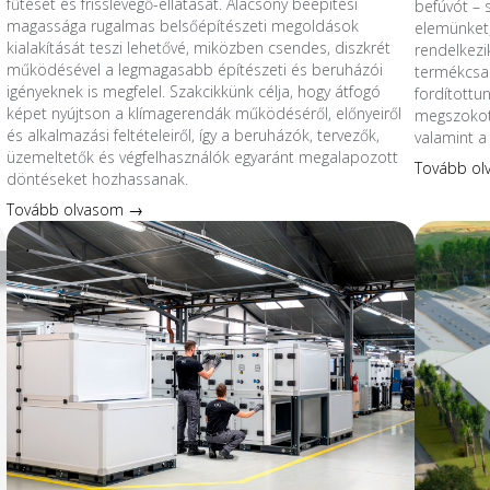
fűtését és frisslevegő-ellátását. Alacsony beépítési
befúvót – 
magassága rugalmas belsőépítészeti megoldások
elemünket,
kialakítását teszi lehetővé, miközben csendes, diszkrét
rendelkezik
működésével a legmagasabb építészeti és beruházói
termékcsal
igényeknek is megfelel. Szakcikkünk célja, hogy átfogó
fordítottu
képet nyújtson a klímagerendák működéséről, előnyeiről
megszokott
és alkalmazási feltételeiről, így a beruházók, tervezők,
valamint a 
üzemeltetők és végfelhasználók egyaránt megalapozott
Tovább o
döntéseket hozhassanak.
Tovább olvasom →