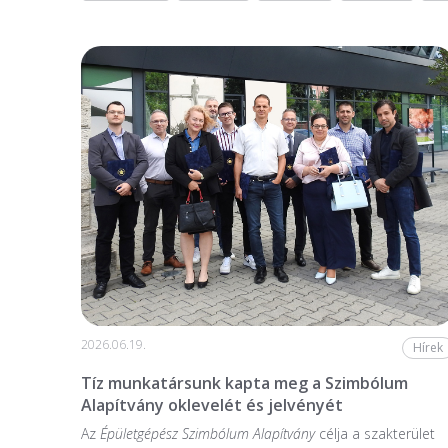
2026.06.19.
Hírek
Tíz munkatársunk kapta meg a Szimbólum
Alapítvány oklevelét és jelvényét
Az
Épületgépész Szimbólum Alapítvány
célja a szakterület