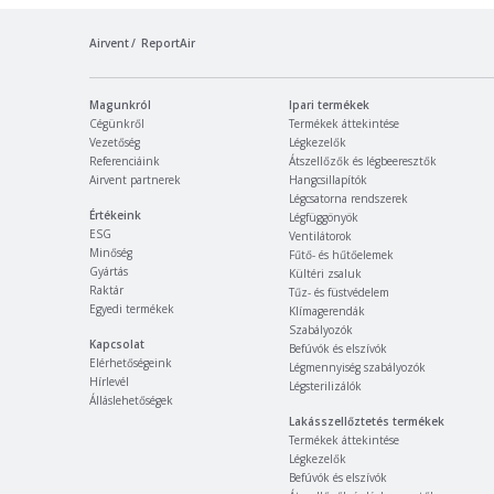
Airvent
ReportAir
Magunkról
Ipari termékek
Cégünkről
Termékek áttekintése
Vezetőség
Légkezelők
Referenciáink
Átszellőzők és légbeeresztők
Airvent partnerek
Hangcsillapítók
Légcsatorna rendszerek
Értékeink
Légfüggönyök
ESG
Ventilátorok
Minőség
Fűtő- és hűtőelemek
Gyártás
Kültéri zsaluk
Raktár
Tűz- és füstvédelem
Egyedi termékek
Klímagerendák
Szabályozók
Kapcsolat
Befúvók és elszívók
Elérhetőségeink
Légmennyiség szabályozók
Hírlevél
Légsterilizálók
Álláslehetőségek
Lakásszellőztetés termékek
Termékek áttekintése
Légkezelők
Befúvók és elszívók