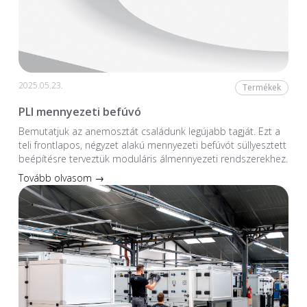
2025.05.23.
Termékek
PLI mennyezeti befúvó
Bemutatjuk az anemosztát családunk legújabb tagját. Ezt a
teli frontlapos, négyzet alakú mennyezeti befúvót süllyesztett
beépítésre terveztük moduláris álmennyezeti rendszerekhez.
Tovább olvasom →