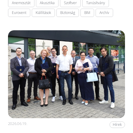
Anemosztát
Akusztika
Szoftver
Tanúsítvány
Eurovent
Kiállítások
Biztonság
BIM
Archív
2026.06.19.
Hírek