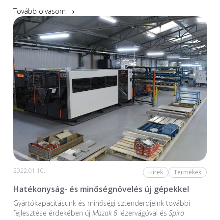
Tovább olvasom →
2022.01.10.
Hírek
Termékek
Hatékonyság- és minőségnövelés új gépekkel
Gyártókapacitásunk és minőségi sztenderdjeink további
fejlesztése érdekében új
Mazak 6
lézervágóval és
Spiro