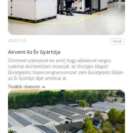
2024.11.29.
Hírek
Airvent Az Év Gyártója
Örömmel számolunk be arról, hogy vállalatunk rangos
szakmai elismerésben részesült: az
Országos Magyar
Épületgépész Napok
programsorozat záró
Épületgépész Bálján
az
Év Gyártója
díjat vehettük át.
Tovább olvasom →