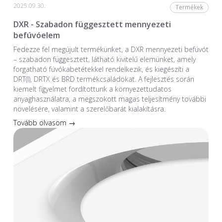
2025.09.30.
Termékek
DXR - Szabadon függesztett mennyezeti
befúvóelem
Fedezze fel megújult termékünket, a DXR mennyezeti befúvót
– szabadon függesztett, látható kivitelű elemünket, amely
forgatható fúvókabetétekkel rendelkezik, és kiegészíti a
DRT(I), DRTX és BRD termékcsaládokat. A fejlesztés során
kiemelt figyelmet fordítottunk a környezettudatos
anyaghasználatra, a megszokott magas teljesítmény további
növelésére, valamint a szerelőbarát kialakításra.
Tovább olvasom →