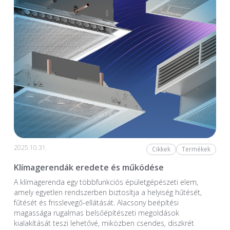
2025.10.31.
Cikkek
Termékek
Klímagerendák eredete és működése
A klímagerenda egy többfunkciós épületgépészeti elem,
amely egyetlen rendszerben biztosítja a helyiség hűtését,
fűtését és frisslevegő-ellátását. Alacsony beépítési
magassága rugalmas belsőépítészeti megoldások
kialakítását teszi lehetővé, miközben csendes, diszkrét