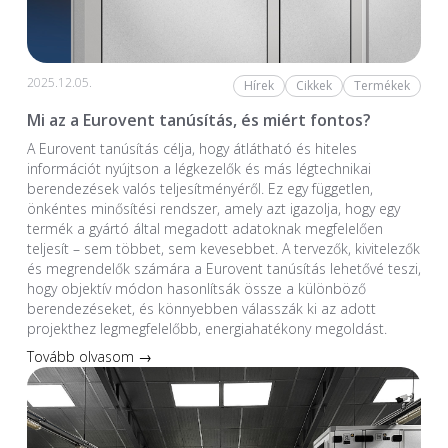
2025.12.05.
Hírek
Cikkek
Termékek
Mi az a Eurovent tanúsítás, és miért fontos?
A Eurovent tanúsítás célja, hogy átlátható és hiteles
információt nyújtson a légkezelők és más légtechnikai
berendezések valós teljesítményéről. Ez egy független,
önkéntes minősítési rendszer, amely azt igazolja, hogy egy
termék a gyártó által megadott adatoknak megfelelően
teljesít – sem többet, sem kevesebbet. A tervezők, kivitelezők
és megrendelők számára a Eurovent tanúsítás lehetővé teszi,
hogy objektív módon hasonlítsák össze a különböző
berendezéseket, és könnyebben válasszák ki az adott
projekthez legmegfelelőbb, energiahatékony megoldást.
Tovább olvasom →