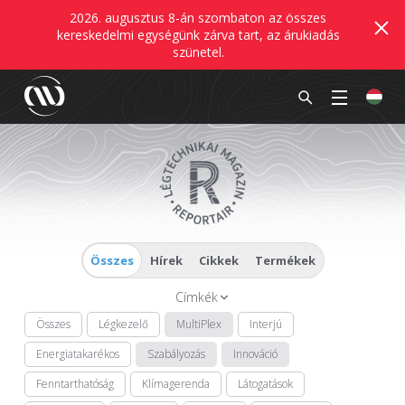
2026. augusztus 8-án szombaton az összes
kereskedelmi egységünk zárva tart, az árukiadás
szünetel.
Összes
Hírek
Cikkek
Termékek
Címkék
Összes
Légkezelő
MultiPlex
Interjú
Energiatakarékos
Szabályozás
Innováció
Fenntarthatóság
Klímagerenda
Látogatások