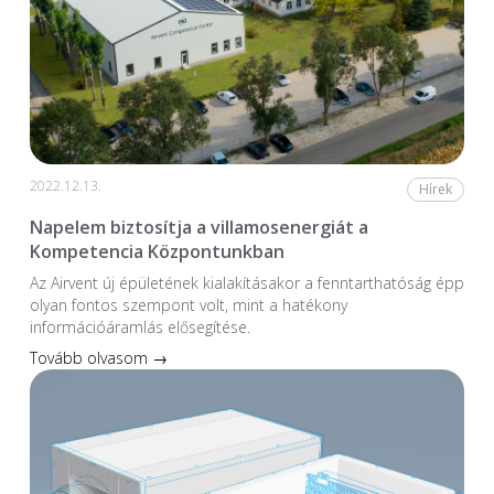
2022.12.13.
Hírek
Napelem biztosítja a villamosenergiát a
Kompetencia Központunkban
Az Airvent új épületének kialakításakor a fenntarthatóság épp
olyan fontos szempont volt, mint a hatékony
információáramlás elősegítése.
Tovább olvasom →