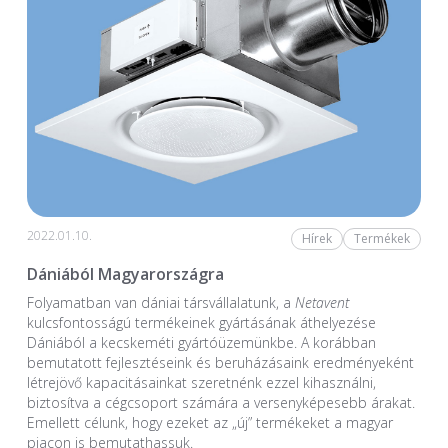
2022.01.10.
Hírek
Termékek
Dániából Magyarországra
Folyamatban van dániai társvállalatunk, a
Netavent
kulcsfontosságú termékeinek gyártásának áthelyezése
Dániából a kecskeméti gyártóüzemünkbe. A korábban
bemutatott fejlesztéseink és beruházásaink eredményeként
létrejövő kapacitásainkat szeretnénk ezzel kihasználni,
biztosítva a cégcsoport számára a versenyképesebb árakat.
Emellett célunk, hogy ezeket az „új” termékeket a magyar
piacon is bemutathassuk.