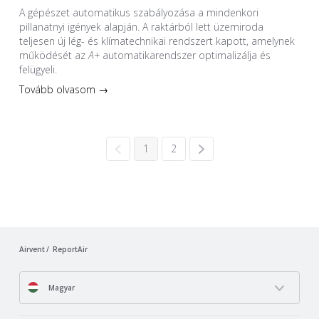
A gépészet automatikus szabályozása a mindenkori
pillanatnyi igények alapján. A raktárból lett üzemiroda
teljesen új lég- és klímatechnikai rendszert kapott, amelynek
működését az
A+
automatikarendszer optimalizálja és
felügyeli.
Tovább olvasom →
1
2
Airvent
ReportAir
Magyar