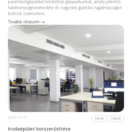
peremezőgépekkel bővítettük gépparkunkat, amely jelentős
hatékonyságnövekedést és nagyobb gyártási rugalmasságot
biztosít számunkra.
Tovább olvasom →
2020.12.15.
Hírek
Cikkek
Irodaépület korszerűsítése