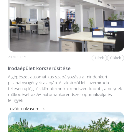
2020.12.15.
Hírek
Cikkek
Irodaépület korszerűsítése
A gépészet automatikus szabályozása a mindenkori
pillanatnyi igények alapján. A raktárból lett üzemiroda
teljesen új lég- és klímatechnikai rendszert kapott, amelynek
működését az
A+
automatikarendszer optimalizálja és
felügyeli.
Tovább olvasom →