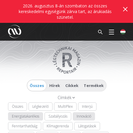
2026. augusztus 8-án szombaton az összes
kereskedelmi egységünk zárva tart, az árukiadás
szünetel.
Összes
Hírek
Cikkek
Termékek
Címkék
Összes
Légkezelő
MultiPlex
Interjú
Energiatakarékos
Szabályozás
Innováció
Fenntarthatóság
Klímagerenda
Látogatások