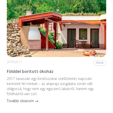
2018.05.11.
Hírek
Földdel borított ökoház
2017 tavaszán egy fürdőszobai szellőztetés kapcsán
kerestek fel minket – az alaprajz vizsgálata során vált
világossá, hogy nem egy egyszerű lakásról, hanem egy
földházról van szó.
Tovább olvasom →