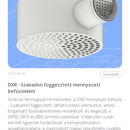
2025.09.30.
Termékek
DXR - Szabadon függesztett mennyezeti
befúvóelem
Fedezze fel megújult termékünket, a DXR mennyezeti befúvót
– szabadon függesztett, látható kivitelű elemünket, amely
forgatható fúvókabetétekkel rendelkezik, és kiegészíti a
DRT(I), DRTX és BRD termékcsaládokat. A fejlesztés során
kiemelt figyelmet fordítottunk a környezettudatos
anyaghasználatra, a megszokott magas teljesítmény további