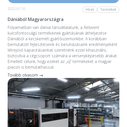
2022.01.10.
Hírek
Termékek
Dániából Magyarországra
Folyamatban van dániai társvállalatunk, a
Netavent
kulcsfontosságú termékeinek gyártásának áthelyezése
Dániából a kecskeméti gyártóüzemünkbe. A korábban
bemutatott fejlesztéseink és beruházásaink eredményeként
létrejövő kapacitásainkat szeretnénk ezzel kihasználni,
biztosítva a cégcsoport számára a versenyképesebb árakat.
Emellett célunk, hogy ezeket az „új” termékeket a magyar
piacon is bemutathassuk.
Tovább olvasom →