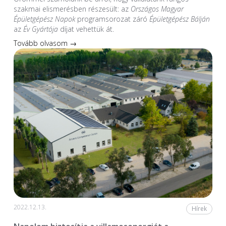
szakmai elismerésben részesült: az
Országos Magyar
Épületgépész Napok
programsorozat záró
Épületgépész Bálján
az
Év Gyártója
díjat vehettük át.
Tovább olvasom →
2022.12.13.
Hírek