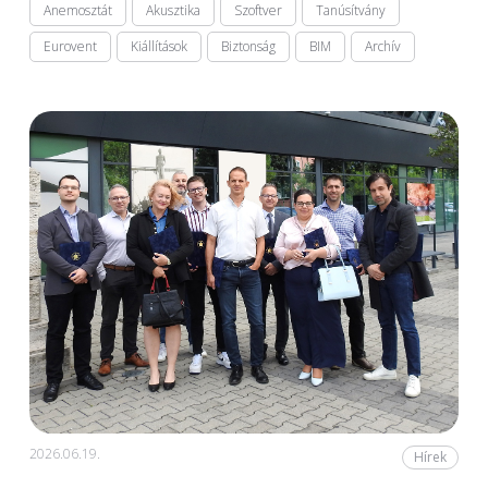
Anemosztát
Akusztika
Szoftver
Tanúsítvány
Eurovent
Kiállítások
Biztonság
BIM
Archív
2026.06.19.
Hírek