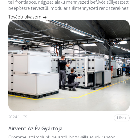
teli frontlapos, négyzet alakú mennyezeti befúvót süllyesztett
beépítésre terveztük moduláris álmennyezeti rendszerekhez.
Tovább olvasom →
2024.11.29.
Hírek
Airvent Az Év Gyártója
Örömmel számolunk be arról, hogy vállalatunk rangos