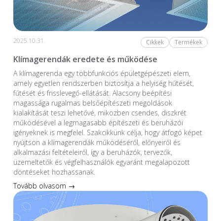
2025.10.31.
Cikkek
Termékek
Klímagerendák eredete és működése
A klímagerenda egy többfunkciós épületgépészeti elem,
amely egyetlen rendszerben biztosítja a helyiség hűtését,
fűtését és frisslevegő-ellátását. Alacsony beépítési
magassága rugalmas belsőépítészeti megoldások
kialakítását teszi lehetővé, miközben csendes, diszkrét
működésével a legmagasabb építészeti és beruházói
igényeknek is megfelel. Szakcikkünk célja, hogy átfogó képet
nyújtson a klímagerendák működéséről, előnyeiről és
alkalmazási feltételeiről, így a beruházók, tervezők,
üzemeltetők és végfelhasználók egyaránt megalapozott
döntéseket hozhassanak.
Tovább olvasom →