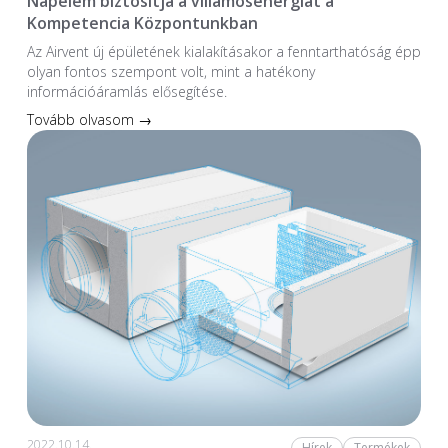
Napelem biztosítja a villamosenergiát a
Kompetencia Központunkban
Az Airvent új épületének kialakításakor a fenntarthatóság épp
olyan fontos szempont volt, mint a hatékony
információáramlás elősegítése.
Tovább olvasom →
2022.10.14.
Hírek
Termékek