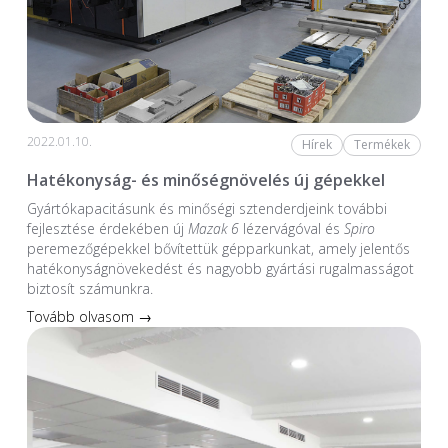
2022.01.10.
Hírek
Termékek
Hatékonyság- és minőségnövelés új gépekkel
Gyártókapacitásunk és minőségi sztenderdjeink további
fejlesztése érdekében új
Mazak 6
lézervágóval és
Spiro
peremezőgépekkel bővítettük gépparkunkat, amely jelentős
hatékonyságnövekedést és nagyobb gyártási rugalmasságot
biztosít számunkra.
Tovább olvasom →