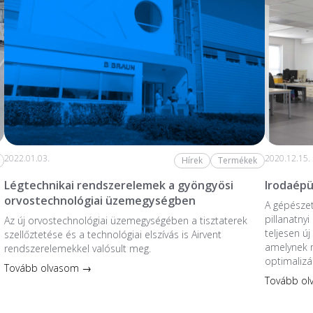
2022.01.03.
2020.12.15.
Hírek
Termékek
Légtechnikai rendszerelemek a gyöngyösi
Irodaépü
orvostechnológiai üzemegységben
A gépésze
pillanatnyi
Az új orvostechnológiai üzem­egységében a tiszta­terek
teljesen új
szellőztetése és a technológiai elszívás is Airvent
amelynek
rendszerelemekkel valósult meg.
optimalizál
Tovább olvasom →
Tovább o