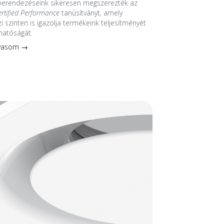
 berendezéseink sikeresen megszerezték az
ertified Performance
tanúsítványt, amely
 szinten is igazolja termékeink teljesítményét
hatóságát.
lvasom →