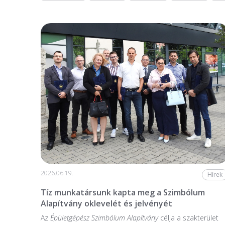
2026.06.19.
Hírek
Tíz munkatársunk kapta meg a Szimbólum
Alapítvány oklevelét és jelvényét
Az
Épületgépész Szimbólum Alapítvány
célja a szakterület