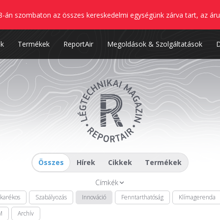
8-án szombaton az összes kereskedelmi egységünk zárva tart, az áru
nk
Termékek
ReportAir
Megoldások & Szolgáltatások
Összes
Hírek
Cikkek
Termékek
Címkék
akarékos
Szabályozás
Innováció
Fenntarthatóság
Klímagerenda
M
Archív