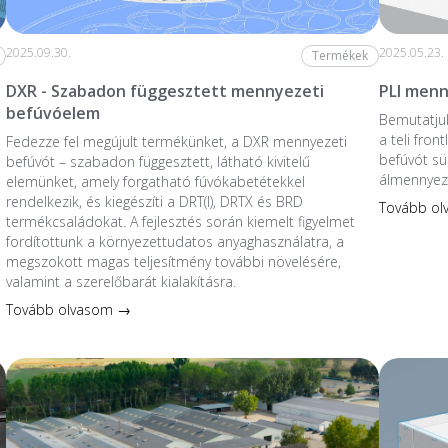
2025.09.30.
2025.05.23.
Termékek
DXR - Szabadon függesztett mennyezeti
PLI menn
befúvóelem
Bemutatjuk
a teli fro
Fedezze fel megújult termékünket, a DXR mennyezeti
befúvót sü
befúvót – szabadon függesztett, látható kivitelű
álmennyez
elemünket, amely forgatható fúvókabetétekkel
rendelkezik, és kiegészíti a DRT(I), DRTX és BRD
Tovább o
termékcsaládokat. A fejlesztés során kiemelt figyelmet
fordítottunk a környezettudatos anyaghasználatra, a
megszokott magas teljesítmény további növelésére,
valamint a szerelőbarát kialakításra.
Tovább olvasom →