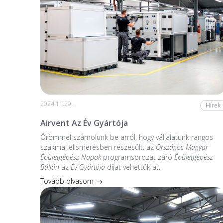
2024.11.29.
Hírek
Airvent Az Év Gyártója
Örömmel számolunk be arról, hogy vállalatunk rangos
szakmai elismerésben részesült: az
Országos Magyar
Épületgépész Napok
programsorozat záró
Épületgépész
Bálján
az
Év Gyártója
díjat vehettük át.
Tovább olvasom →