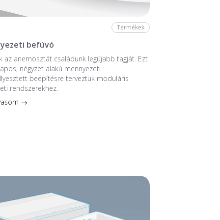
Termékek
yezeti befúvó
 az anemosztát családunk legújabb tagját. Ezt
ntlapos, négyzet alakú mennyezeti
llyesztett beépítésre terveztük moduláris
eti rendszerekhez.
lvasom →