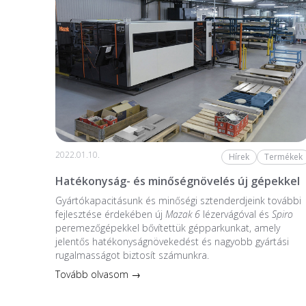
2022.01.10.
Hírek
Termékek
Hatékonyság- és minőségnövelés új gépekkel
Gyártókapacitásunk és minőségi sztenderdjeink további
fejlesztése érdekében új
Mazak 6
lézervágóval és
Spiro
peremezőgépekkel bővítettük gépparkunkat, amely
jelentős hatékonyságnövekedést és nagyobb gyártási
rugalmasságot biztosít számunkra.
Tovább olvasom →