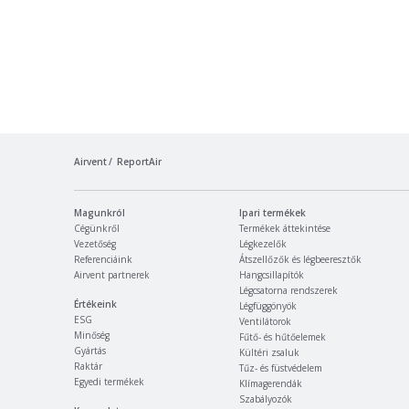
Airvent
ReportAir
Magunkról
Ipari termékek
Cégünkről
Termékek áttekintése
Vezetőség
Légkezelők
Referenciáink
Átszellőzők és légbeeresztők
Airvent partnerek
Hangcsillapítók
Légcsatorna rendszerek
Értékeink
Légfüggönyök
ESG
Ventilátorok
Minőség
Fűtő- és hűtőelemek
Gyártás
Kültéri zsaluk
Raktár
Tűz- és füstvédelem
Egyedi termékek
Klímagerendák
Szabályozók