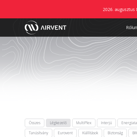
2026. augusztus 
Rólu
Összes
Légkezelő
MultiPlex
Interjú
Energiat
Tanúsítvány
Eurovent
Kiállítások
Biztonság
BI