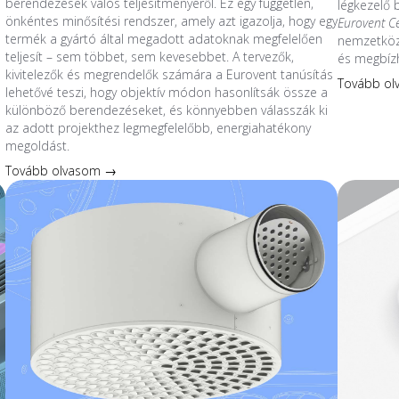
berendezések valós teljesítményéről. Ez egy független,
légkezelő
önkéntes minősítési rendszer, amely azt igazolja, hogy egy
Eurovent C
termék a gyártó által megadott adatoknak megfelelően
nemzetközi
teljesít – sem többet, sem kevesebbet. A tervezők,
és megbíz
kivitelezők és megrendelők számára a Eurovent tanúsítás
Tovább o
lehetővé teszi, hogy objektív módon hasonlítsák össze a
különböző berendezéseket, és könnyebben válasszák ki
az adott projekthez legmegfelelőbb, energiahatékony
megoldást.
Tovább olvasom →