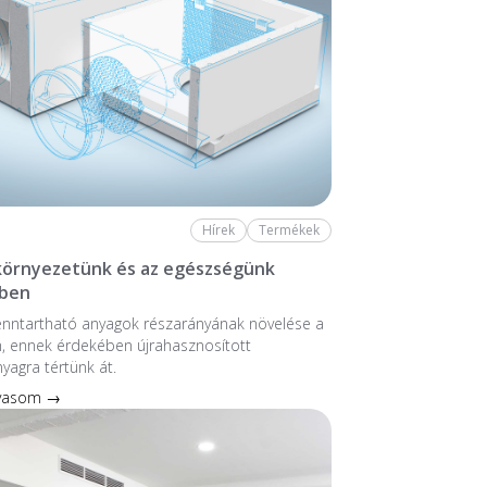
Hírek
Termékek
 környezetünk és az egészségünk
ben
enntartható anyagok részarányának növelése a
, ennek érdekében újrahasznosított
nyagra tértünk át.
lvasom →