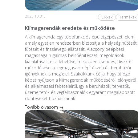
2025.10.31.
Cikkek
Termékek
Klímagerendák eredete és működése
A klímagerenda egy többfunkciós épületgépészeti elem,
amely egyetlen rendszerben biztosítja a helyiség hűtését,
fűtését és frisslevegő-ellátását. Alacsony beépítési
magassága rugalmas belsőépítészeti megoldások
kialakítását teszi lehetővé, miközben csendes, diszkrét
működésével a legmagasabb építészeti és beruházói
igényeknek is megfelel. Szakcikkünk célja, hogy átfogó
képet nyújtson a klímagerendák működéséről, előnyeiről
és alkalmazási feltételeiről, így a beruházók, tervezők,
üzemeltetők és végfelhasználók egyaránt megalapozott
döntéseket hozhassanak.
Tovább olvasom →