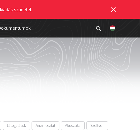
kiadás szünetel.
Dokumentumok
Látogatások
Anemosztát
Akusztika
Szoftver