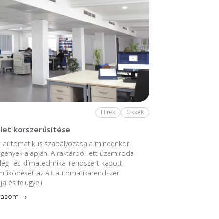
Hírek
Cikkek
let korszerűsítése
t automatikus szabályozása a mindenkori
 igények alapján. A raktárból lett üzemiroda
 lég- és klímatechnikai rendszert kapott,
 működését az
A+
automatikarendszer
ja és felügyeli.
lvasom →