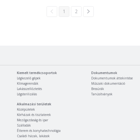
1
2
Kiemelt termékcsoportok
Dokumentumok
Légkezelő gépek
Dokumentumok áttekintése
Klímagerendák
Műszaki dokumentáció
Lakásszellőztetés
Brosúrák
Légsterilizálás
Tanúsítványok
Alkalmazási területek
Középületek
Kórházak és tisztaterek
Mezőgazdaság és ipar
Szállodák
Étterem és konyhatechnológia
Családi házak, lakások