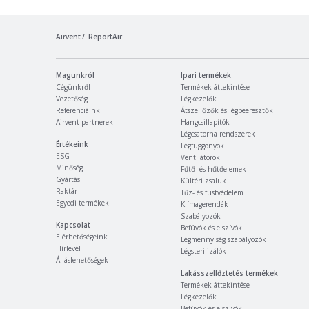
Airvent
ReportAir
Magunkról
Ipari termékek
Cégünkről
Termékek áttekintése
Vezetőség
Légkezelők
Referenciáink
Átszellőzők és légbeeresztők
Airvent partnerek
Hangcsillapítók
Légcsatorna rendszerek
Értékeink
Légfüggönyök
ESG
Ventilátorok
Minőség
Fűtő- és hűtőelemek
Gyártás
Kültéri zsaluk
Raktár
Tűz- és füstvédelem
Egyedi termékek
Klímagerendák
Szabályozók
Kapcsolat
Befúvók és elszívók
Elérhetőségeink
Légmennyiség szabályozók
Hírlevél
Légsterilizálók
Álláslehetőségek
Lakásszellőztetés termékek
Termékek áttekintése
Légkezelők
Befúvók és elszívók