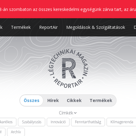
8-án szombaton az összes kereskedelmi egységünk zárva tart, az áru
nk
Termékek
ReportAir
Megoldások & Szolgáltatások
Összes
Hírek
Cikkek
Termékek
Címkék
akarékos
Szabályozás
Innováció
Fenntarthatóság
Klímagerenda
M
Archív