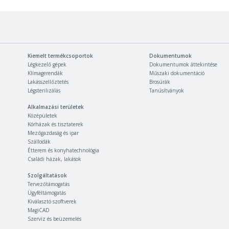
Kiemelt termékcsoportok
Dokumentumok
Légkezelő gépek
Dokumentumok áttekintése
Klímagerendák
Műszaki dokumentáció
Lakásszellőztetés
Brosúrák
Légsterilizálás
Tanúsítványok
Alkalmazási területek
Középületek
Kórházak és tisztaterek
Mezőgazdaság és ipar
Szállodák
Étterem és konyhatechnológia
Családi házak, lakások
Szolgáltatások
Tervezőtámogatás
Ügyféltámogatás
Kiválasztó szoftverek
MagiCAD
Szerviz és beüzemelés