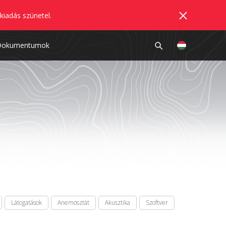
kiadás szünetel.
Dokumentumok
Látogatások
Anemosztát
Akusztika
Szoftver