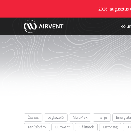
2026. augusztus 
Rólu
Összes
Légkezelő
MultiPlex
Interjú
Energiat
Tanúsítvány
Eurovent
Kiállítások
Biztonság
BI