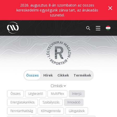
2026. augusztus 8-án szombaton az összes
kereskedelmi egységünk zárva tart, az árukiadás
szünetel.
Összes
Hírek
Cikkek
Termékek
Címkék
Összes
Légkezelő
MultiPlex
Interjú
Energiatakarékos
Szabályozás
Innováció
Fenntarthatóság
Klímagerenda
Látogatások