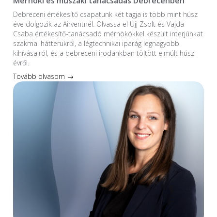
Mérnöki és műszaki tanácsadás Debrecenben
Debreceni értékesítő csapatunk két tagja is több mint húsz
éve dolgozik az Airventnél. Olvassa el Ujj Zsolt és Vajda
Csaba értékesítő-tanácsadó mérnökökkel készült interjúnkat
szakmai hátterükről, a légtechnikai iparág legnagyobb
kihívásairól, és a debreceni irodánkban töltött elmúlt húsz
évről.
Tovább olvasom →