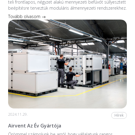
teli frontlapos, négyzet alakú mennyezeti befúvót süllyesztett
beépítésre terveztük moduláris álmennyezeti rendszerekhez.
Tovább olvasom →
2024.11.29.
Hírek
Airvent Az Év Gyártója
Örömmel számolunk be arról, hogy vállalatunk rangos