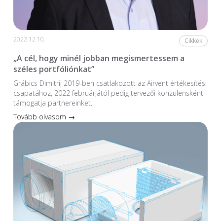
2022.12.10.
Cikkek
„A cél, hogy minél jobban megismertessem a
széles portfóliónkat”
Grábics Dimitrij 2019-ben csatlakozott az Airvent értékesítési
csapatához, 2022 februárjától pedig tervezői konzulensként
támogatja partnereinket.
Tovább olvasom →