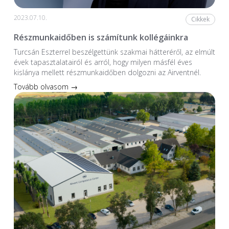
2023.07.10.
Cikkek
Részmunkaidőben is számítunk kollégáinkra
Turcsán Eszterrel beszélgettünk szakmai hátteréről, az elmúlt
évek tapasztalatairól és arról, hogy milyen másfél éves
kislánya mellett részmunkaidőben dolgozni az Airventnél.
Tovább olvasom →