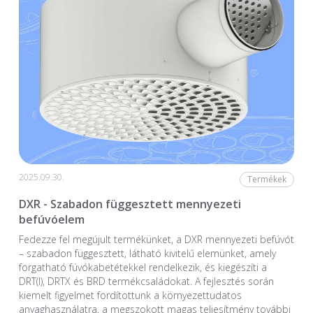
2025.09.30.
Termékek
DXR - Szabadon függesztett mennyezeti
befúvóelem
Fedezze fel megújult termékünket, a DXR mennyezeti befúvót
– szabadon függesztett, látható kivitelű elemünket, amely
forgatható fúvókabetétekkel rendelkezik, és kiegészíti a
DRT(I), DRTX és BRD termékcsaládokat. A fejlesztés során
kiemelt figyelmet fordítottunk a környezettudatos
anyaghasználatra, a megszokott magas teljesítmény további