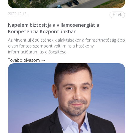
2022.12.13.
Hírek
Napelem biztosítja a villamosenergiát a
Kompetencia Központunkban
Az Airvent új épületének kialakításakor a fenntarthatóság épp
olyan fontos szempont volt, mint a hatékony
információáramlás elősegítése.
Tovább olvasom →