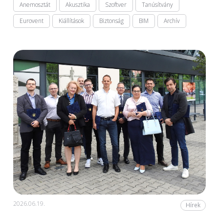
Anemosztát
Akusztika
Szoftver
Tanúsítvány
Eurovent
Kiállítások
Biztonság
BIM
Archív
2026.06.19.
Hírek