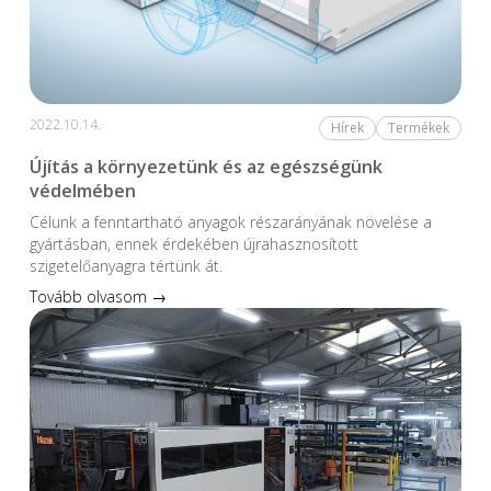
2022.10.14.
Hírek
Termékek
Újítás a környezetünk és az egészségünk
védelmében
Célunk a fenntartható anyagok részarányának növelése a
gyártásban, ennek érdekében újrahasznosított
szigetelőanyagra tértünk át.
Tovább olvasom →