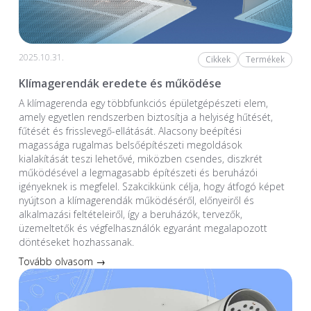
2025.10.31.
Cikkek
Termékek
Klímagerendák eredete és működése
A klímagerenda egy többfunkciós épületgépészeti elem,
amely egyetlen rendszerben biztosítja a helyiség hűtését,
fűtését és frisslevegő-ellátását. Alacsony beépítési
magassága rugalmas belsőépítészeti megoldások
kialakítását teszi lehetővé, miközben csendes, diszkrét
működésével a legmagasabb építészeti és beruházói
igényeknek is megfelel. Szakcikkünk célja, hogy átfogó képet
nyújtson a klímagerendák működéséről, előnyeiről és
alkalmazási feltételeiről, így a beruházók, tervezők,
üzemeltetők és végfelhasználók egyaránt megalapozott
döntéseket hozhassanak.
Tovább olvasom →