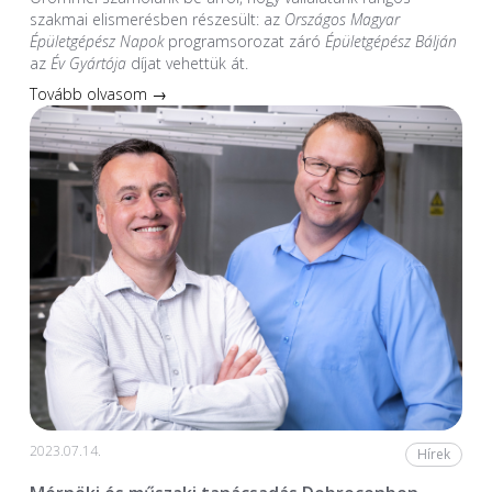
szakmai elismerésben részesült: az
Országos Magyar
Épületgépész Napok
programsorozat záró
Épületgépész Bálján
az
Év Gyártója
díjat vehettük át.
Tovább olvasom →
2023.07.14.
Hírek