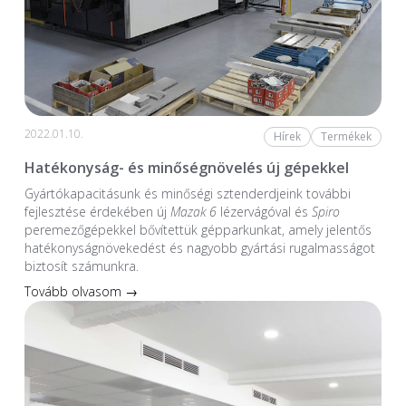
2022.01.10.
Hírek
Termékek
Hatékonyság- és minőségnövelés új gépekkel
Gyártókapacitásunk és minőségi sztenderdjeink további
fejlesztése érdekében új
Mazak 6
lézervágóval és
Spiro
peremezőgépekkel bővítettük gépparkunkat, amely jelentős
hatékonyságnövekedést és nagyobb gyártási rugalmasságot
biztosít számunkra.
Tovább olvasom →