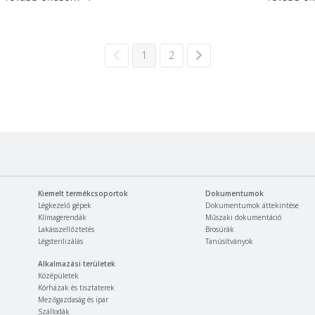
1
2
Kiemelt termékcsoportok
Dokumentumok
Légkezelő gépek
Dokumentumok áttekintése
Klímagerendák
Műszaki dokumentáció
Lakásszellőztetés
Brosúrák
Légsterilizálás
Tanúsítványok
Alkalmazási területek
Középületek
Kórházak és tisztaterek
Mezőgazdaság és ipar
Szállodák