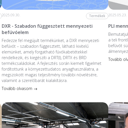
2025.09.30.
2025.05.23.
Termékek
DXR - Szabadon függesztett mennyezeti
PLI menn
befúvóelem
Bemutatjuk
a teli fro
Fedezze fel megújult termékünket, a DXR mennyezeti
befúvót sü
befúvót – szabadon függesztett, látható kivitelű
álmennyez
elemünket, amely forgatható fúvókabetétekkel
rendelkezik, és kiegészíti a DRT(I), DRTX és BRD
Tovább o
termékcsaládokat. A fejlesztés során kiemelt figyelmet
fordítottunk a környezettudatos anyaghasználatra, a
megszokott magas teljesítmény további növelésére,
valamint a szerelőbarát kialakításra.
Tovább olvasom →