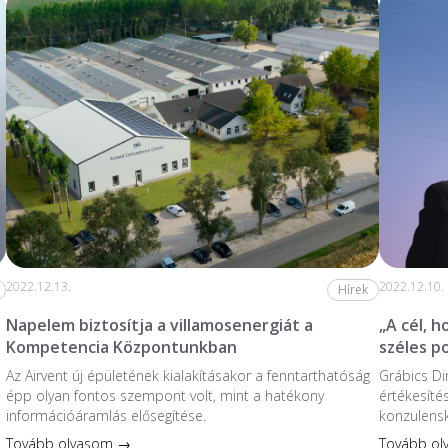
2022.12.13.
2022.12.10.
Hírek
Napelem biztosítja a villamosenergiát a
„A cél, 
Kompetencia Központunkban
széles p
Az Airvent új épületének kialakításakor a fenntarthatóság
Grábics Di
épp olyan fontos szempont volt, mint a hatékony
értékesíté
információáramlás elősegítése.
konzulensk
Tovább olvasom →
Tovább o