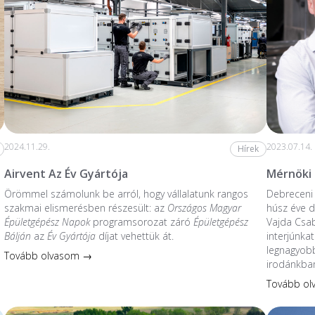
2024.11.29.
2023.07.14.
Hírek
Airvent Az Év Gyártója
Mérnöki
Örömmel számolunk be arról, hogy vállalatunk rangos
Debreceni 
szakmai elismerésben részesült: az
Országos Magyar
húsz éve do
Épületgépész Napok
programsorozat záró
Épületgépész
Vajda Csa
Bálján
az
Év Gyártója
díjat vehettük át.
interjúnkat
legnagyobb
Tovább olvasom →
irodánkban
Tovább o