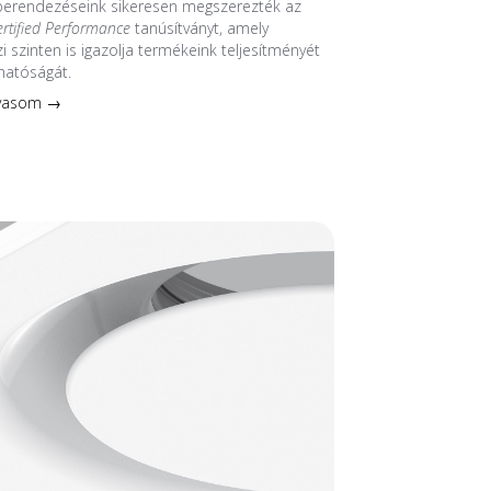
 berendezéseink sikeresen megszerezték az
ertified Performance
tanúsítványt, amely
 szinten is igazolja termékeink teljesítményét
hatóságát.
lvasom →