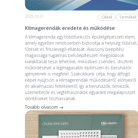
2025.10.31.
Cikkek
Termékek
Klímagerendák eredete és működése
A klímagerenda egy többfunkciós épületgépészeti elem,
amely egyetlen rendszerben biztosítja a helyiség hűtését,
fűtését és frisslevegő-ellátását. Alacsony beépítési
magassága rugalmas belsőépítészeti megoldások
kialakítását teszi lehetővé, miközben csendes, diszkrét
működésével a legmagasabb építészeti és beruházói
igényeknek is megfelel. Szakcikkünk célja, hogy átfogó
képet nyújtson a klímagerendák működéséről, előnyeiről
és alkalmazási feltételeiről, így a beruházók, tervezők,
üzemeltetők és végfelhasználók egyaránt megalapozott
döntéseket hozhassanak.
Tovább olvasom →