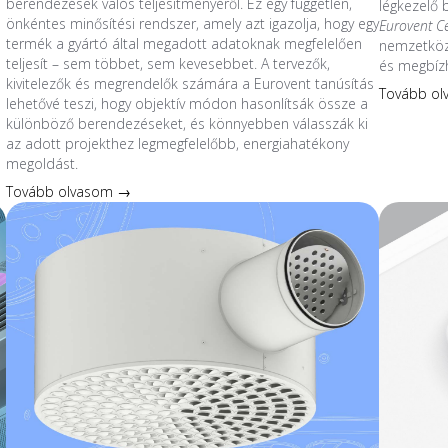
berendezések valós teljesítményéről. Ez egy független,
légkezelő
önkéntes minősítési rendszer, amely azt igazolja, hogy egy
Eurovent C
termék a gyártó által megadott adatoknak megfelelően
nemzetközi
teljesít – sem többet, sem kevesebbet. A tervezők,
és megbíz
kivitelezők és megrendelők számára a Eurovent tanúsítás
Tovább o
lehetővé teszi, hogy objektív módon hasonlítsák össze a
különböző berendezéseket, és könnyebben válasszák ki
az adott projekthez legmegfelelőbb, energiahatékony
megoldást.
Tovább olvasom →