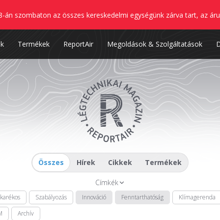
8-án szombaton az összes kereskedelmi egységünk zárva tart, az áru
nk
Termékek
ReportAir
Megoldások & Szolgáltatások
Összes
Hírek
Cikkek
Termékek
Címkék
akarékos
Szabályozás
Innováció
Fenntarthatóság
Klímagerenda
M
Archív