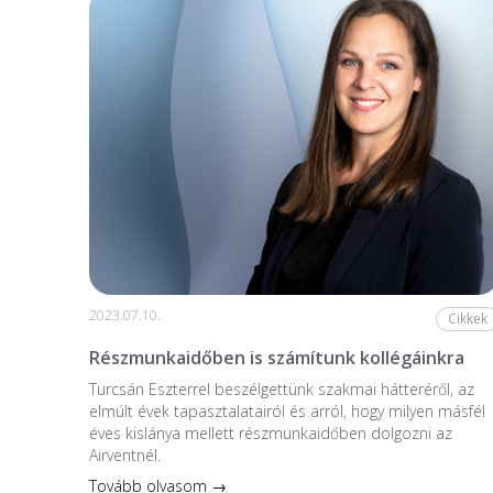
2023.07.10.
Cikkek
Részmunkaidőben is számítunk kollégáinkra
Turcsán Eszterrel beszélgettünk szakmai hátteréről, az
elmúlt évek tapasztalatairól és arról, hogy milyen másfél
éves kislánya mellett részmunkaidőben dolgozni az
Airventnél.
Tovább olvasom →