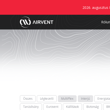
2026. augusztus 
Rólu
Összes
Légkezelő
MultiPlex
Interjú
Energiat
Tanúsítvány
Eurovent
Kiállítások
Biztonság
BI