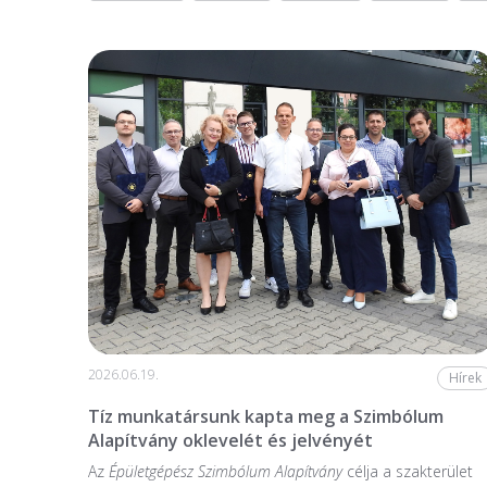
2026.06.19.
Hírek
Tíz munkatársunk kapta meg a Szimbólum
Alapítvány oklevelét és jelvényét
Az
Épületgépész Szimbólum Alapítvány
célja a szakterület