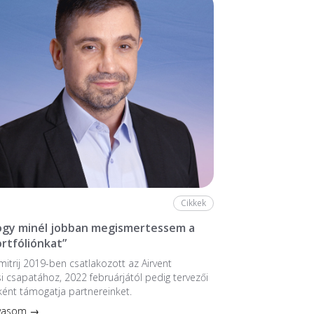
Cikkek
hogy minél jobban megismertessem a
ortfóliónkat”
mitrij 2019-ben csatlakozott az Airvent
si csapatához, 2022 februárjától pedig tervezői
ént támogatja partnereinket.
lvasom →