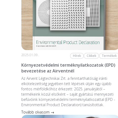
2025.01.09.
Hírek
Cikkek
Termékek
Környezetvédelmi terméknyilatkozatok (EPD)
bevezetése az Airventnél
Az Airvent Légtechnikai Zrt. a fenntarthatóság iránti
elkötelezettség jegyében tett lépések útján egy újabb
fontos mérföldkőhöz érkezett: 2025. januárjától –
termékeink közül elsőként – saját gyártású mennyezeti
befúvóink környezetvédelmi terméknyilatkozattal (EPD -
Environmental Product Declaration) tanúsítottak.
Tovább olvasom →