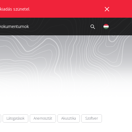
kiadás szünetel.
Dokumentumok
Látogatások
Anemosztát
Akusztika
Szoftver