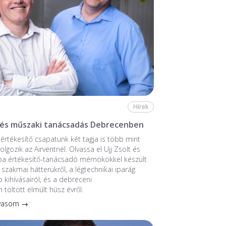
Hírek
 és műszaki tanácsadás Debrecenben
értékesítő csapatunk két tagja is több mint
lgozik az Airventnél. Olvassa el Ujj Zsolt és
ba értékesítő-tanácsadó mérnökökkel készült
 szakmai hátterükről, a légtechnikai iparág
 kihívásairól, és a debreceni
 töltött elmúlt húsz évről.
lvasom →