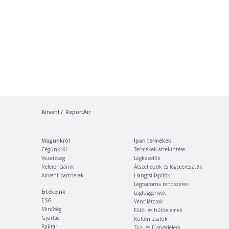
Airvent
ReportAir
Magunkról
Ipari termékek
Cégünkről
Termékek áttekintése
Vezetőség
Légkezelők
Referenciáink
Átszellőzők és légbeeresztők
Airvent partnerek
Hangcsillapítók
Légcsatorna rendszerek
Értékeink
Légfüggönyök
ESG
Ventilátorok
Minőség
Fűtő- és hűtőelemek
Gyártás
Kültéri zsaluk
Raktár
Tűz- és füstvédelem