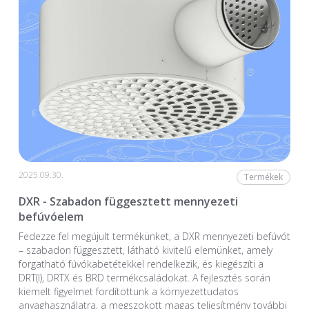
2025.09.30.
Termékek
DXR - Szabadon függesztett mennyezeti
befúvóelem
Fedezze fel megújult termékünket, a DXR mennyezeti befúvót
– szabadon függesztett, látható kivitelű elemünket, amely
forgatható fúvókabetétekkel rendelkezik, és kiegészíti a
DRT(I), DRTX és BRD termékcsaládokat. A fejlesztés során
kiemelt figyelmet fordítottunk a környezettudatos
anyaghasználatra, a megszokott magas teljesítmény további