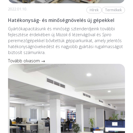
2022.01.10.
Hírek
Termékek
Hatékonyság- és minőségnövelés új gépekkel
Gyártókapacitásunk és minőségi sztenderdjeink további
fejlesztése érdekében új
Mazak 6
lézervágóval és
Spiro
peremezőgépekkel bővítettük gépparkunkat, amely jelentős
hatékonyságnövekedést és nagyobb gyártási rugalmasságot
biztosít számunkra.
Tovább olvasom →