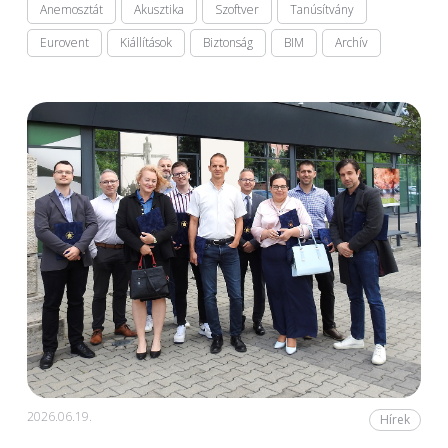
Anemosztát
Akusztika
Szoftver
Tanúsítvány
Eurovent
Kiállítások
Biztonság
BIM
Archív
2026.06.19.
Hírek