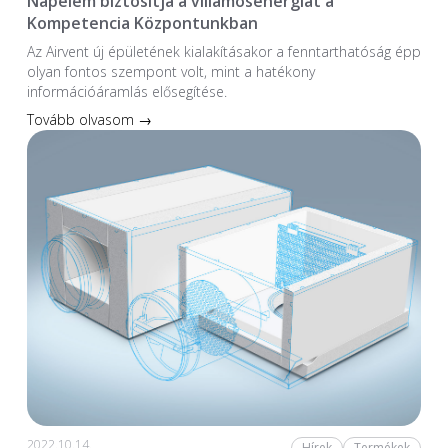
Napelem biztosítja a villamosenergiát a
Kompetencia Központunkban
Az Airvent új épületének kialakításakor a fenntarthatóság épp
olyan fontos szempont volt, mint a hatékony
információáramlás elősegítése.
Tovább olvasom →
2022.10.14.
Hírek
Termékek