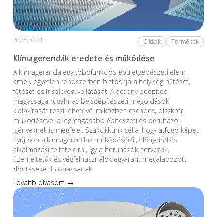
2025.10.31.
Cikkek
Termékek
Klímagerendák eredete és működése
A klímagerenda egy többfunkciós épületgépészeti elem,
amely egyetlen rendszerben biztosítja a helyiség hűtését,
fűtését és frisslevegő-ellátását. Alacsony beépítési
magassága rugalmas belsőépítészeti megoldások
kialakítását teszi lehetővé, miközben csendes, diszkrét
működésével a legmagasabb építészeti és beruházói
igényeknek is megfelel. Szakcikkünk célja, hogy átfogó képet
nyújtson a klímagerendák működéséről, előnyeiről és
alkalmazási feltételeiről, így a beruházók, tervezők,
üzemeltetők és végfelhasználók egyaránt megalapozott
döntéseket hozhassanak.
Tovább olvasom →