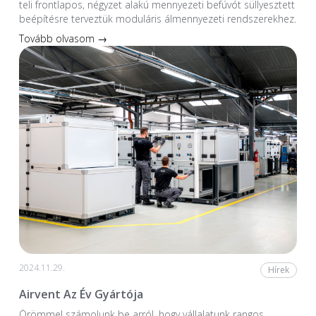
teli frontlapos, négyzet alakú mennyezeti befúvót süllyesztett
beépítésre terveztük moduláris álmennyezeti rendszerekhez.
Tovább olvasom →
2024.11.29.
Hírek
Airvent Az Év Gyártója
Örömmel számolunk be arról, hogy vállalatunk rangos