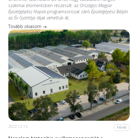
szakmai elismerésben részesült: az
Országos Magyar
Épületgépész Napok
programsorozat záró
Épületgépész Bálján
az
Év Gyártója
díjat vehettük át.
Tovább olvasom →
2022.12.13.
Hírek