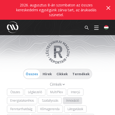
2026. augusztus 8-án szombaton az összes
kereskedelmi egységünk zárva tart, az árukiadás
szünetel.
Összes
Hírek
Cikkek
Termékek
Címkék
Összes
Légkezelő
MultiPlex
Interjú
Energiatakarékos
Szabályozás
Innováció
Fenntarthatóság
Klímagerenda
Látogatások