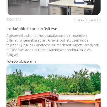
2020.12.15.
Hírek
Cikkek
Irodaépület korszerűsítése
A gépészet automatikus szabályozása a mindenkori
pillanatnyi igények alapján. A raktárból lett üzemiroda
teljesen új lég- és klímatechnikai rendszert kapott, amelynek
működését az
A+
automatikarendszer optimalizálja és
felügyeli.
Tovább olvasom →