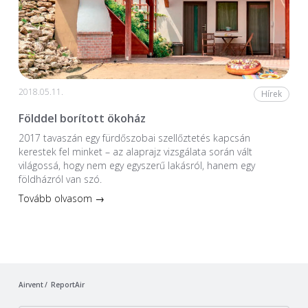
2018.05.11.
Hírek
Földdel borított ökoház
2017 tavaszán egy fürdőszobai szellőztetés kapcsán
kerestek fel minket – az alaprajz vizsgálata során vált
világossá, hogy nem egy egyszerű lakásról, hanem egy
földházról van szó.
Tovább olvasom →
Airvent
ReportAir