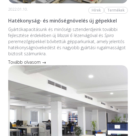
2022.01.10.
Hírek
Termékek
Hatékonyság- és minőségnövelés új gépekkel
Gyártókapacitásunk és minőségi sztenderdjeink további
fejlesztése érdekében új
Mazak 6
lézervágóval és
Spiro
peremezőgépekkel bővítettük gépparkunkat, amely jelentős
hatékonyságnövekedést és nagyobb gyártási rugalmasságot
biztosít számunkra.
Tovább olvasom →