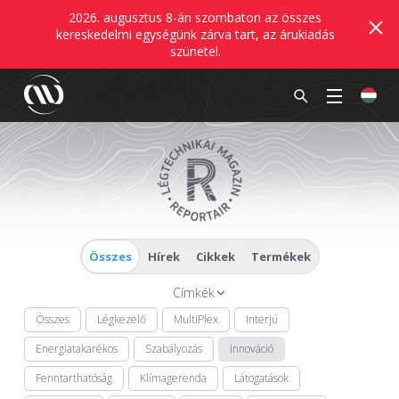
2026. augusztus 8-án szombaton az összes
kereskedelmi egységünk zárva tart, az árukiadás
szünetel.
Összes
Hírek
Cikkek
Termékek
Címkék
Összes
Légkezelő
MultiPlex
Interjú
Energiatakarékos
Szabályozás
Innováció
Fenntarthatóság
Klímagerenda
Látogatások