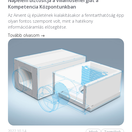
Napelem biztosítja a villamosenergiát a
Kompetencia Központunkban
Az Airvent új épületének kialakításakor a fenntarthatóság épp
olyan fontos szempont volt, mint a hatékony
információáramlás elősegítése.
Tovább olvasom →
2022.10.14.
Hírek
Termékek