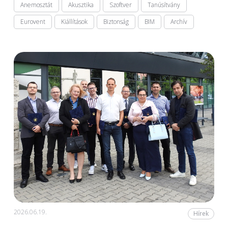
Anemosztát
Akusztika
Szoftver
Tanúsítvány
Eurovent
Kiállítások
Biztonság
BIM
Archív
2026.06.19.
Hírek