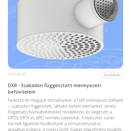
2025.09.30.
Termékek
DXR - Szabadon függesztett mennyezeti
befúvóelem
Fedezze fel megújult termékünket, a DXR mennyezeti befúvót
– szabadon függesztett, látható kivitelű elemünket, amely
forgatható fúvókabetétekkel rendelkezik, és kiegészíti a
DRT(I), DRTX és BRD termékcsaládokat. A fejlesztés során
kiemelt figyelmet fordítottunk a környezettudatos
anyaghasználatra, a megszokott magas teljesítmény további