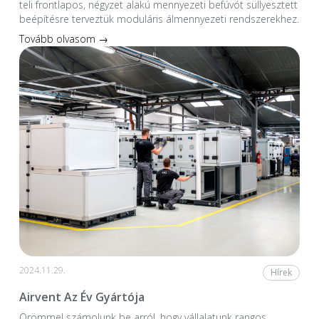
teli frontlapos, négyzet alakú mennyezeti befúvót süllyesztett
beépítésre terveztük moduláris álmennyezeti rendszerekhez.
Tovább olvasom →
2024.11.29.
Hírek
Airvent Az Év Gyártója
Örömmel számolunk be arról, hogy vállalatunk rangos