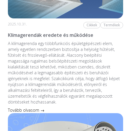
2025.10.31.
Cikkek
Termékek
Klímagerendák eredete és működése
A klímagerenda egy többfunkciós épületgépészeti elem,
amely egyetlen rendszerben biztosítja a helyiség hűtését,
fűtését és frisslevegő-ellátását. Alacsony beépítési
magassága rugalmas belsőépítészeti megoldások
kialakítását teszi lehetővé, miközben csendes, diszkrét
működésével a legmagasabb építészeti és beruházói
igényeknek is megfelel. Szakcikkünk célja, hogy átfogó képet
nyújtson a klímagerendák működéséről, előnyeiről és
alkalmazási feltételeiről, így a beruházók, tervezők,
üzemeltetők és végfelhasználók egyaránt megalapozott
döntéseket hozhassanak.
Tovább olvasom →