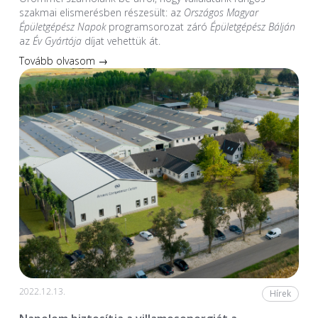
szakmai elismerésben részesült: az
Országos Magyar
Épületgépész Napok
programsorozat záró
Épületgépész Bálján
az
Év Gyártója
díjat vehettük át.
Tovább olvasom →
2022.12.13.
Hírek