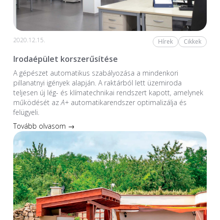
2020.12.15.
Hírek
Cikkek
Irodaépület korszerűsítése
A gépészet automatikus szabályozása a mindenkori
pillanatnyi igények alapján. A raktárból lett üzemiroda
teljesen új lég- és klímatechnikai rendszert kapott, amelynek
működését az
A+
automatikarendszer optimalizálja és
felügyeli.
Tovább olvasom →