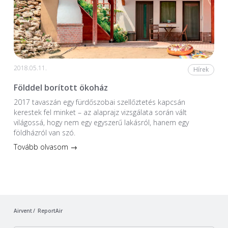
2018.05.11.
Hírek
Földdel borított ökoház
2017 tavaszán egy fürdőszobai szellőztetés kapcsán
kerestek fel minket – az alaprajz vizsgálata során vált
világossá, hogy nem egy egyszerű lakásról, hanem egy
földházról van szó.
Tovább olvasom →
Airvent
ReportAir